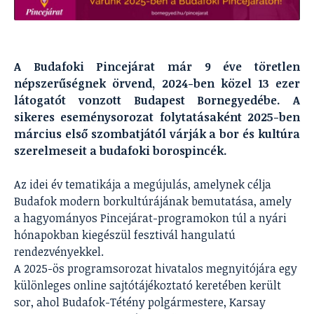
A Budafoki Pincejárat már 9 éve töretlen
népszerűségnek örvend, 2024-ben közel 13 ezer
látogatót vonzott Budapest Bornegyedébe. A
sikeres eseménysorozat folytatásaként 2025-ben
március első szombatjától várják a bor és kultúra
szerelmeseit a budafoki borospincék.
Az idei év tematikája a megújulás, amelynek célja
Budafok modern borkultúrájának bemutatása, amely
a hagyományos Pincejárat-programokon túl a nyári
hónapokban kiegészül fesztivál hangulatú
rendezvényekkel.
A 2025-ös programsorozat hivatalos megnyitójára egy
különleges online sajtótájékoztató keretében került
sor, ahol Budafok-Tétény polgármestere, Karsay