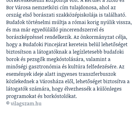
borkereskedelmi központja volt. A kerület a Szőlő és
Bor Városa nemzetközi cím tulajdonosa, ahol az
ország első borászati szakközépiskolája is található.
Budafok történelmi múltja a római korig nyúlik vissza,
és ma már egyedülálló pincerendszerrel és
borászképzéssel rendelkezik. Az önkormányzat célja,
hogy a Budafoki Pincejárat keretein belül lehetőséget
biztosítson a látogatóknak a legízletesebb budafoki
borok és pezsgők megkóstolására, valamint a
minőségi gasztronómia és kultúra felfedezésére. Az
események ideje alatt ingyenes transzferbuszok
közlekednek a Városháza elől, lehetőséget biztosítva a
látogatók számára, hogy élvezhessék a különleges
programokat és borkóstolókat.
© vilagszam.hu