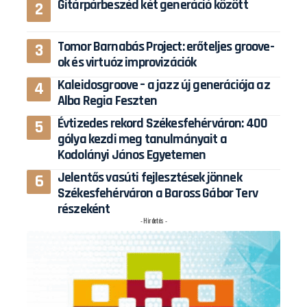
Gitárpárbeszéd két generáció között
Tomor Barnabás Project: erőteljes groove-
ok és virtuóz improvizációk
Kaleidosgroove – a jazz új generációja az
Alba Regia Feszten
Évtizedes rekord Székesfehérváron: 400
gólya kezdi meg tanulmányait a
Kodolányi János Egyetemen
Jelentős vasúti fejlesztések jönnek
Székesfehérváron a Baross Gábor Terv
részeként
- Hirdetés -