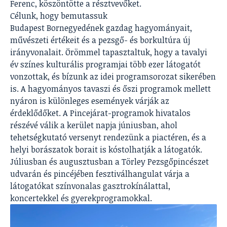
Ferenc, köszöntötte a résztvevőket.
Célunk, hogy bemutassuk
Budapest
Bornegyedének
gazdag hagyományait,
művészeti értékeit és a pezsgő- és borkultúra új
irányvonalait. Örömmel tapasztaltuk, hogy a tavalyi
év színes kulturális programjai több ezer látogatót
vonzottak, és bízunk az idei programsorozat sikerében
is. A hagyományos tavaszi és őszi programok mellett
nyáron is különleges események várják az
érdeklődőket. A Pincejárat-programok hivatalos
részévé válik a kerület napja júniusban, ahol
tehetségkutató versenyt rendezünk a piactéren, és a
helyi borászatok borait is kóstolhatják a látogatók.
Júliusban és augusztusban a Törley Pezsgőpincészet
udvarán és pincéjében fesztiválhangulat várja a
látogatókat színvonalas gasztrokínálattal,
koncertekkel és gyerekprogramokkal.