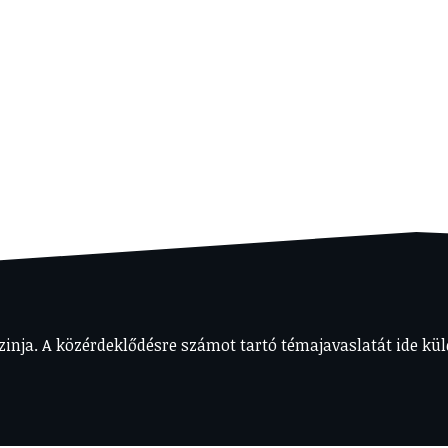
nja. A közérdeklődésre számot tartó témajavaslatát ide kül