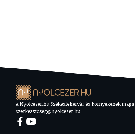
A Nyolcezer.hu Székesfehérvár és környékének magazi
szerkesztoseg@nyolcezer.hu