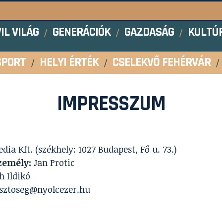
VIL VILÁG
GENERÁCIÓK
GAZDASÁG
KULTÚ
SPORT
HELYI ÉRTÉK
CSELEKVŐ FEHÉRVÁR
IMPRESSZUM
a Kft. (székhely: 1027 Budapest, Fő u. 73.)
személy:
Jan Protic
h Ildikó
sztoseg@nyolcezer.hu