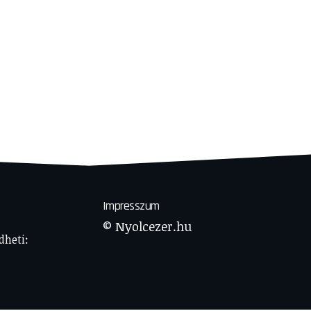
Impresszum
© Nyolcezer.hu
dheti: