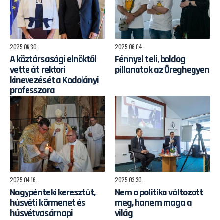
2025.06.30.
2025.06.04.
A köztársasági elnöktől
Fénnyel teli, boldog
vette át rektori
pillanatok az Öreghegyen
kinevezését a Kodolányi
professzora
2025.04.16.
2025.03.30.
Nagypénteki keresztút,
Nem a politika változott
húsvéti körmenet és
meg, hanem maga a
húsvétvasárnapi
világ