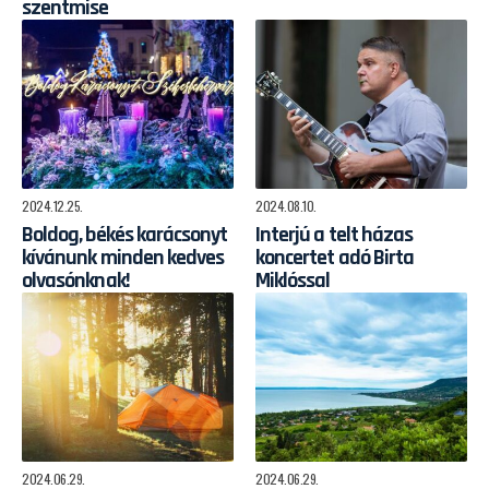
szentmise
2024.12.25.
2024.08.10.
Boldog, békés karácsonyt
Interjú a telt házas
kívánunk minden kedves
koncertet adó Birta
olvasónknak!
Miklóssal
2024.06.29.
2024.06.29.