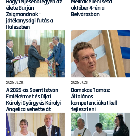
Hogy teljesebb legyen az
Mellrák elleni séta
élete Burján
október 4-én a
Zsigmondnak –
Belvárosban
jótékonysági futás a
Haleszben
2025.08.20.
2025.07.29.
A 2025-ös Szent István
Domokos Tamás:
Emlékérmet és Díjat
Általános
Károlyi György és Károlyi
kompetenciákat kell
Angelica vehette át
fejleszteni