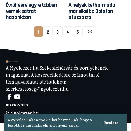
Évről-évre egyre többen
A helyek kétharmada
vernek sátrat
már elkelt a Balaton-
hazánkban!
átúszásra
1
2
3
4
5
A Nyolcezer.hu Székesfehérvár és környékének
magazinja. A közérdeklődésre számot tartó
témajavaslatát ide küldheti:
szerkesztoseg@nyolcezer.hu
Impresszum
© Nyolcezer.hu
A weboldalunkon cookie-kat használunk, hogy a
Rendben
legjobb felhasználói élményt nyújthassuk.