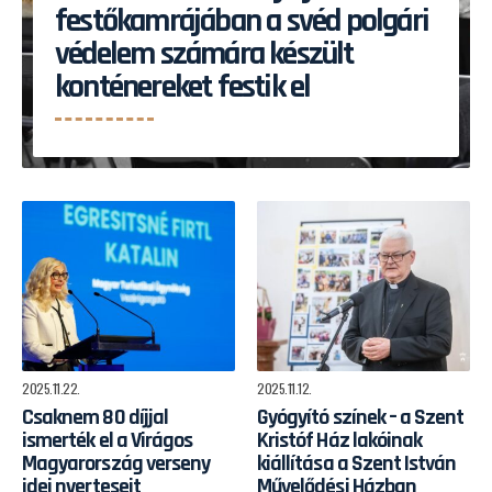
festőkamrájában a svéd polgári
védelem számára készült
konténereket festik el
2025.11.22.
2025.11.12.
​Csaknem 80 díjjal
Gyógyító színek – a Szent
ismerték el a Virágos
Kristóf Ház lakóinak
Magyarország verseny
kiállítása a Szent István
idei nyerteseit
Művelődési Házban