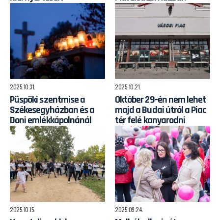
2025.10.31.
2025.10.21.
Püspöki szentmise a
Október 29-én nem lehet
Székesegyházban és a
majd a Budai útról a Piac
Doni emlékkápolnánál
tér felé kanyarodni
2025.10.15.
2025.09.24.