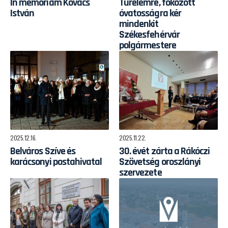
In memoriam Kovács
Türelemre, fokozott
István
óvatosságra kér
mindenkit
Székesfehérvár
polgármestere
2025.12.16.
2025.11.22.
Belváros Szíve és
30. évét zárta a Rákóczi
karácsonyi postahivatal
Szövetség oroszlányi
szervezete