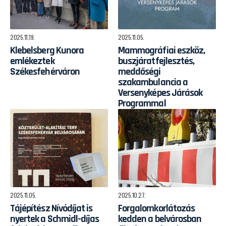
2025.11.19.
2025.11.05.
Klebelsberg Kunora
Mammográfiai eszköz,
emlékeztek
buszjáratfejlesztés,
Székesfehérváron
meddőségi
szakambulancia a
Versenyképes Járások
Programmal
2025.11.05.
2025.10.27.
Tájépítész Nívódíjat is
Forgalomkorlátozás
nyertek a Schmidl-díjas
kedden a belvárosban