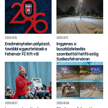
2026.01.16.
2026.01.11.
Eredménytelen pályázat,
Ingyenes a
további egyeztetések a
buszközlekedés
Fehérvár FC Kft-ről
szombattól hétfő estig
Székesfehérváron
2026.01.07.
2026.01.06.