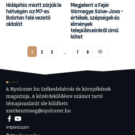
Hídépítés miatt zárják le
Megjelent a Fejér
hétvégén az M7-es
Vármegye Szíve-Java –
Balaton felé vezető
értékek, szépségek és
oldalát
élmények
településeinkről című
kötet
1
2
3
…
7
8
A Nyolcezer.hu Székesfehérvár és környékének
magazinja. A közérdeklődésre számot tartó
témajavaslatát ide küldheti:
szerkesztoseg@nyolcezer.hu
Impresszum