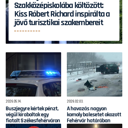
Szakközépiskolába költözött:
Kiss Róbert Richard inspirálta a
jövő turisztikai szakembereit
2026.05.14.
2026.02.03.
Buszjegyre kértek pénzt,
A havazás nagyon
végül kiraboltak egy
komoly balesetet okozott
fiatalt Székesfehérváron
Fehérvár határában