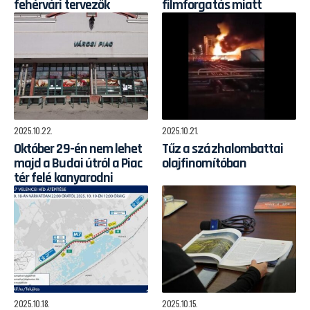
fehérvári tervezők
filmforgatás miatt
2025.10.22.
2025.10.21.
Október 29-én nem lehet
Tűz a százhalombattai
majd a Budai útról a Piac
olajfinomítóban
tér felé kanyarodni
2025.10.18.
2025.10.15.