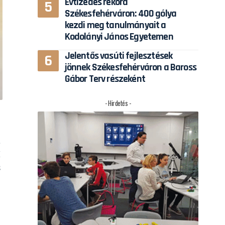
Évtizedes rekord
Székesfehérváron: 400 gólya
kezdi meg tanulmányait a
Kodolányi János Egyetemen
Jelentős vasúti fejlesztések
jönnek Székesfehérváron a Baross
Gábor Terv részeként
- Hirdetés -
a
M
s
”
”