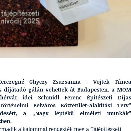
 Herczegné Ghyczy Zsuzsanna – Vojtek Tíme
os díjátadó gálán vehettek át Budapesten, a MO
ehérvár idei Schmidl Ferenc Építészeti Díja
Történelmi Belváros Közterület-alakítási Terv
ödésért, a „Nagy léptékű elméleti munkák
sben.
rmadik alkalommal rendezték meg a Tájépítészeti