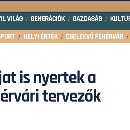
VIL VILÁG
GENERÁCIÓK
GAZDASÁG
KULTÚ
SPORT
HELYI ÉRTÉK
CSELEKVŐ FEHÉRVÁR
jat is nyertek a
érvári tervezők