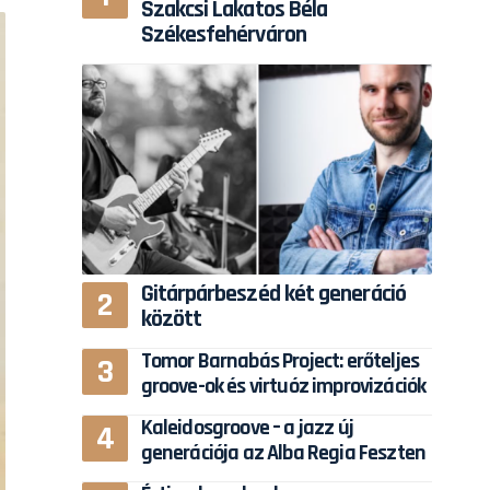
Szakcsi Lakatos Béla
Székesfehérváron
Gitárpárbeszéd két generáció
között
Tomor Barnabás Project: erőteljes
groove-ok és virtuóz improvizációk
Kaleidosgroove – a jazz új
generációja az Alba Regia Feszten