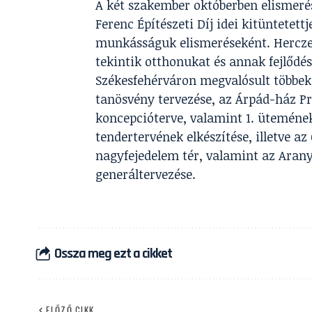
A két szakember októberben elismerés
Ferenc Építészeti Díj idei kitüntetett
munkásságuk elismeréseként. Hercze
tekintik otthonukat és annak fejlő
Székesfehérváron megvalósult többek
tanösvény tervezése, az Árpád-ház P
koncepcióterve, valamint 1. ütemének k
tendertervének elkészítése, illetve az
nagyfejedelem tér, valamint az Arany
generáltervezése.
Ossza meg ezt a cikket
ELŐZŐ CIKK