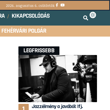
2026. augusztus 6. csütörtök
RA
KIKAPCSOLÓDÁS
FEHÉRVÁRI POLGÁR
LEGFRISSEBB
Jazzélmény a javából: Ifj.