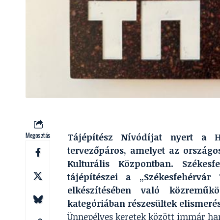
Megosztás
Tájépítész Nívódíjat nyert a
tervezőpáros, amelyet az ország
Kulturális Központban. Székesf
tájépítészei a „Székesfehérvár 
elkészítésében való közreműk
kategóriában részesültek elismeré
Ünnepélyes keretek között immár ha