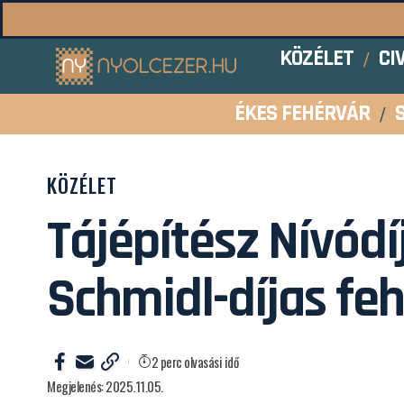
KÖZÉLET
CI
ÉKES FEHÉRVÁR
KÖZÉLET
Tájépítész Nívódí
Schmidl-díjas feh
2 perc olvasási idő
Megjelenés: 2025.11.05.