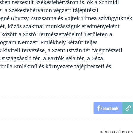
ben részesült Székesfehérváron is, ők a Schmidl
jei a Székesfehérváron végzett tájépítészi
gné Ghyczy Zsuzsanna és Vojtek Tímea szívügyüknek
dését, közös szakmai munkásságuk eredményeként
 között a Sóstó Természetvédelmi Területen a
rogram Nemzeti Emlékhely Sétaút teljes
iviteli tervezése, a Szent István tér tájépítészeti
 Országzászló tér, a Bartók Béla tér, a Géza
bulla Emlékmű és környezete tájépítészeti és
Facebook
KÖVETKEZŐ CIKK