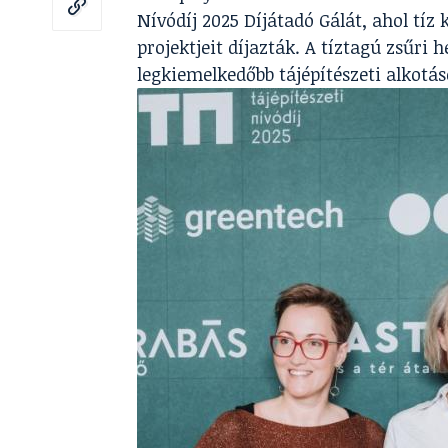
Nívódíj 2025 Díjátadó Gálát, ahol tíz
projektjeit díjazták. A tíztagú zsűri
legkiemelkedőbb tájépítészeti alkotás