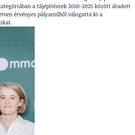
 kategóriában a tájépítészek 2020-2025 között átadott
 hetven érvényes pályaműből válogatta ki a
okat.