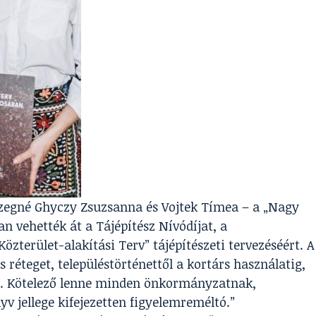
czegné Ghyczy Zsuzsanna és Vojtek Tímea – a „Nagy
n vehették át a Tájépítész Nívódíjat, a
özterület-alakítási Terv” tájépítészeti tervezéséért. A
 réteget, településtörténettől a kortárs használatig,
r. Kötelező lenne minden önkormányzatnak,
v jellege kifejezetten figyelemreméltó.”