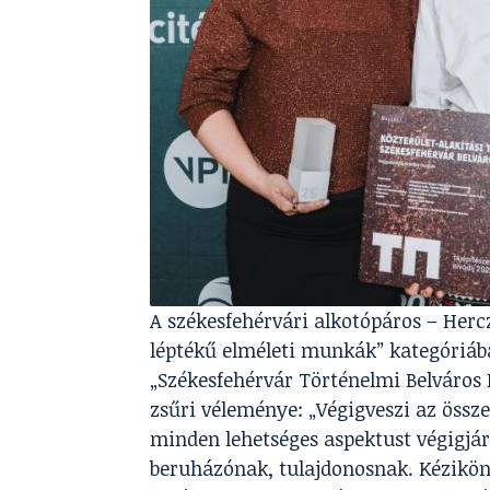
A székesfehérvári alkotópáros – Her
léptékű elméleti munkák” kategóriába
„Székesfehérvár Történelmi Belváros K
zsűri véleménye: „Végigveszi az összes
minden lehetséges aspektust végigjá
beruházónak, tulajdonosnak. Kéziköny