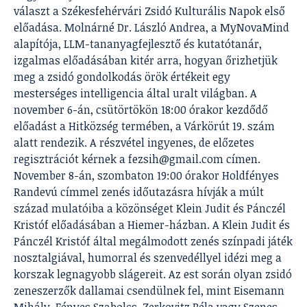
választ a Székesfehérvári Zsidó Kulturális Napok első
előadása. Molnárné Dr. László Andrea, a MyNovaMind
alapítója, LLM-tananyagfejlesztő és kutatótanár,
izgalmas előadásában kitér arra, hogyan őrizhetjük
meg a zsidó gondolkodás örök értékeit egy
mesterséges intelligencia által uralt világban. A
november 6-án, csütörtökön 18:00 órakor kezdődő
előadást a Hitközség termében, a Várkörút 19. szám
alatt rendezik. A részvétel ingyenes, de előzetes
regisztrációt kérnek a fezsih@gmail.com címen.
November 8-án, szombaton 19:00 órakor Holdfényes
Randevú címmel zenés időutazásra hívják a múlt
század mulatóiba a közönséget Klein Judit és Pánczél
Kristóf előadásában a Hiemer-házban. A Klein Judit és
Pánczél Kristóf által megálmodott zenés színpadi játék
nosztalgiával, humorral és szenvedéllyel idézi meg a
korszak legnagyobb slágereit. Az est során olyan zsidó
zeneszerzők dallamai csendülnek fel, mint Eisemann