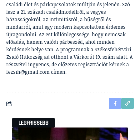
családi élet és párkapcsolatok múltján és jelenén. Szó
lesz a 21. századi családmodellről, a vegyes
házasságokról, az intimitásról, a hűségről és
mindarról, amit egy modern kapcsolatban érdemes
újragondolni. Az est különlegessége, hogy nemcsak
előadás, hanem valódi párbeszéd, ahol minden
kérdésnek helye van. A programnak a Székesfehérvári
Zsidó Hitközség ad otthont a Várkörút 19. szám alatt. A
részvétel ingyenes, de előzetes regisztrációt kérnek a
fezsih@gmail.com címen.
LEGFRISSEBB