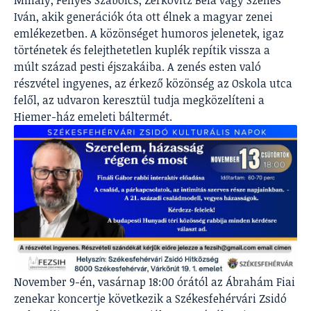
Mihály, Fényes Szabolcs, Zerkovitz Béla vagy Szenes
Iván, akik generációk óta ott élnek a magyar zenei
emlékezetben. A közönséget humoros jelenetek, igaz
történetek és felejthetetlen kuplék repítik vissza a
múlt század pesti éjszakáiba. A zenés esten való
részvétel ingyenes, az érkező közönség az Oskola utca
felől, az udvaron keresztül tudja megközelíteni a
Hiemer-ház emeleti báltermét.
November 9-én, vasárnap 18:00 órától az Ábrahám Fiai
zenekar koncertje következik a Székesfehérvári Zsidó