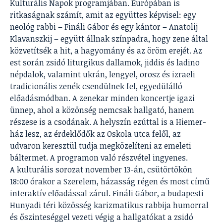
Kulturális Napok programjában. Európában is
ritkaságnak számít, amit az együttes képvisel: egy
neológ rabbi – Fináli Gábor és egy kántor – Anatolij
Klavanszkij – együtt állnak színpadra, hogy zene által
közvetítsék a hit, a hagyomány és az öröm erejét. Az
est során zsidó liturgikus dallamok, jiddis és ladino
népdalok, valamint ukrán, lengyel, orosz és izraeli
tradicionális zenék csendülnek fel, egyedülálló
előadásmódban. A zenekar minden koncertje igazi
ünnep, ahol a közönség nemcsak hallgató, hanem
részese is a csodának. A helyszín ezúttal is a Hiemer-
ház lesz, az érdeklődők az Oskola utca felől, az
udvaron keresztül tudja megközelíteni az emeleti
báltermet. A programon való részvétel ingyenes.
A kulturális sorozat november 13-án, csütörtökön
18:00 órakor a Szerelem, házasság régen és most című
interaktív előadással zárul. Fináli Gábor, a budapesti
Hunyadi téri közösség karizmatikus rabbija humorral
és őszinteséggel vezeti végig a hallgatókat a zsidó