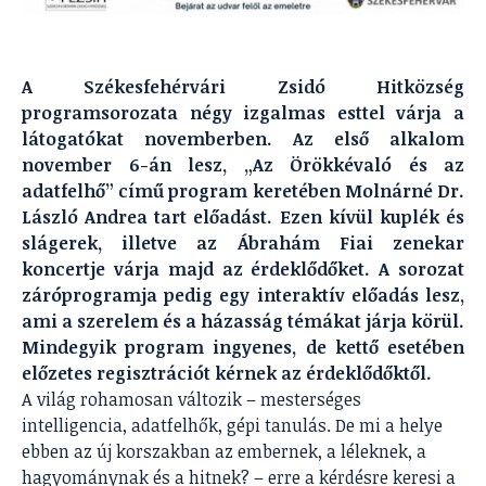
A Székesfehérvári Zsidó Hitközség
programsorozata négy izgalmas esttel várja a
látogatókat novemberben. Az első alkalom
november 6-án lesz, „Az Örökkévaló és az
adatfelhő” című program keretében Molnárné Dr.
László Andrea tart előadást. Ezen kívül kuplék és
slágerek, illetve az Ábrahám Fiai zenekar
koncertje várja majd az érdeklődőket. A sorozat
záróprogramja pedig egy interaktív előadás lesz,
ami a szerelem és a házasság témákat járja körül.
Mindegyik program ingyenes, de kettő esetében
előzetes regisztrációt kérnek az érdeklődőktől.
A világ rohamosan változik – mesterséges
intelligencia, adatfelhők, gépi tanulás. De mi a helye
ebben az új korszakban az embernek, a léleknek, a
hagyománynak és a hitnek? – erre a kérdésre keresi a