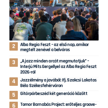
Alba Regia Feszt – az első nap, amikor
megtelt zenével a belváros
„A jazz minden arcát megmutatjuk” –
Interjú Mits Gergellyel az Alba Regia Feszt
2026-ról
Jazzélmény a javából: Ifj. Szakcsi Lakatos
Béla Székesfehérváron
Gitárpárbeszéd két generáció között
Tomor Barnabás Project: erőteljes groove-