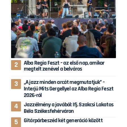
Alba Regia Feszt – az első nap, amikor
megtelt zenével a belváros
„A jazz minden arcát megmutatjuk” –
Interjú Mits Gergellyel az Alba Regia Feszt
2026-ról
Jazzélmény a javából: Ifj. Szakcsi Lakatos
Béla Székesfehérváron
Gitárpárbeszéd két generáció között