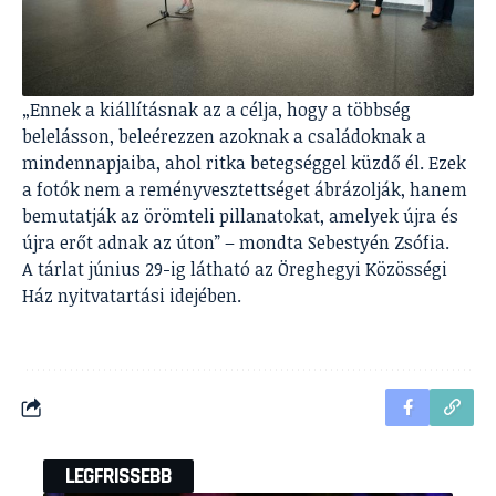
„Ennek a kiállításnak az a célja, hogy a többség
belelásson, beleérezzen azoknak a családoknak a
mindennapjaiba, ahol ritka betegséggel küzdő él. Ezek
a fotók nem a reményvesztettséget ábrázolják, hanem
bemutatják az örömteli pillanatokat, amelyek újra és
újra erőt adnak az úton” – mondta Sebestyén Zsófia.
A tárlat június 29-ig látható az Öreghegyi Közösségi
Ház nyitvatartási idejében.
LEGFRISSEBB