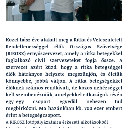
Közel húsz éve alakult meg a Ritka és Veleszületett
Rendellenességgel élők Országos Szövetsége
(RIROSZ) ernyőszervezet, amely a ritka betegekkel
foglalkozó civil szervezeteket fogja össze. A
szervezet azért küzd, hogy a ritka betegséggel
élők hátrányos helyzete megszűnjön, és életük
könnyebbé, jobbá váljon. A ritka betegségekkel
élőknek számos rendkívüli, de közös nehézséggel
kell szembenézniük, amelyekkel ritkaságuk révén
egy-egy csoport egyedül nehezen tud
megbirkózni. Ma hazánkban kb. 700 ezer embert
érint a betegségcsoport.
A RIROSZ fotópályázataira érkezett alkotásokból