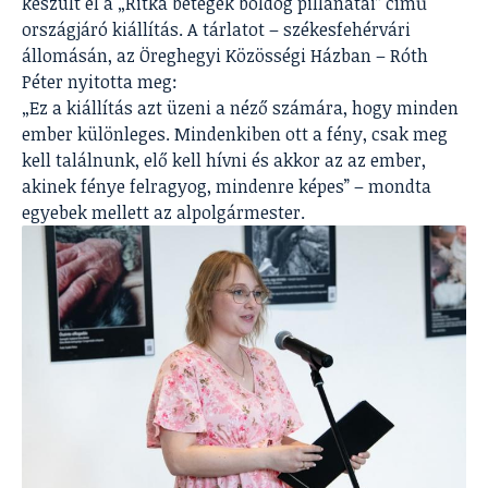
készült el a „Ritka betegek boldog pillanatai” című
országjáró kiállítás. A tárlatot – székesfehérvári
állomásán, az Öreghegyi Közösségi Házban – Róth
Péter nyitotta meg:
„Ez a kiállítás azt üzeni a néző számára, hogy minden
ember különleges. Mindenkiben ott a fény, csak meg
kell találnunk, elő kell hívni és akkor az az ember,
akinek fénye felragyog, mindenre képes” – mondta
egyebek mellett az alpolgármester.