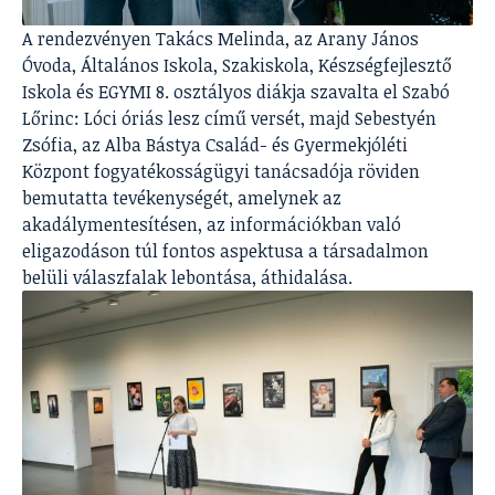
A rendezvényen Takács Melinda, az Arany János
Óvoda, Általános Iskola, Szakiskola, Készségfejlesztő
Iskola és EGYMI 8. osztályos diákja szavalta el Szabó
Lőrinc: Lóci óriás lesz című versét, majd Sebestyén
Zsófia, az Alba Bástya Család- és Gyermekjóléti
Központ fogyatékosságügyi tanácsadója röviden
bemutatta tevékenységét, amelynek az
akadálymentesítésen, az információkban való
eligazodáson túl fontos aspektusa a társadalmon
belüli válaszfalak lebontása, áthidalása.