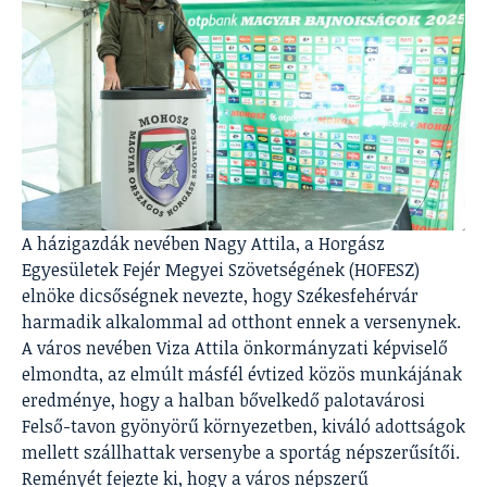
A házigazdák nevében Nagy Attila, a Horgász
Egyesületek Fejér Megyei Szövetségének (HOFESZ)
elnöke dicsőségnek nevezte, hogy Székesfehérvár
harmadik alkalommal ad otthont ennek a versenynek.
A város nevében Viza Attila önkormányzati képviselő
elmondta, az elmúlt másfél évtized közös munkájának
eredménye, hogy a halban bővelkedő palotavárosi
Felső-tavon gyönyörű környezetben, kiváló adottságok
mellett szállhattak versenybe a sportág népszerűsítői.
Reményét fejezte ki, hogy a város népszerű