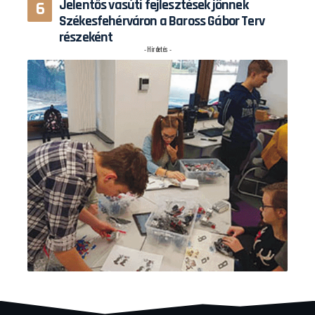
Jelentős vasúti fejlesztések jönnek
Székesfehérváron a Baross Gábor Terv
részeként
- Hirdetés -