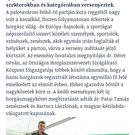
szektorokban és kategóriában versenyeztek.
A palotavárosi Felső-tó partján kora reggeltől nagy
volt a kavalkád, hiszen folyamatosan érkeztek a
horgász világ- és Európa-bajnokok, a sportágat
népszerűsítő ismert közéleti személyek, sportolók,
színészek, zenészek, akik egymás után foglalták el
helyüket a parton, várva a verseny indítását jelző
kürtszót. Az esemény hivatalos megnyitóján dr. Dérer
István, az Országos Horgászszervezeti Szolgáltató
Központ főigazgatója többek között elmondta, hogy a
hazai horgászok regisztrált létszáma egymillió fő felé
emelkedett az elmúlt évben. Ehhez igazodva bővült a
nagykövetek köre is. A keddi eseményen két új
horgásznagykövet megbízatását adták át: Patai Tamás
zenésznek és Bartucz Lászlónak, a magyar kézilabda-
válogatott kapusának.