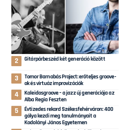
Gitárpárbeszéd két generáció között
Tomor Barnabás Project: erőteljes groove-
ok és virtuóz improvizációk
Kaleidosgroove – a jazz új generációja az
Alba Regia Feszten
Évtizedes rekord Székesfehérváron: 400
gólya kezdi meg tanulmányait a
Kodolányi János Egyetemen