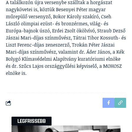
A találkozón újra versenybe szálltak a horgászat
nagykövetei is, köztük Besenyei Péter magyar
műrepülő versenyző, Bokor Károly szakíró, Cseh
László olimpiai ezüst- és bronzérmes, világ- és
Európa-bajnok úszó, Erdei Zsolt ökölvívó, Straub Dezső
Jászai Mari-díjas színművész, Tátrai Tibor Kossuth- és
Liszt Ferenc-díjas zeneszerző, Trokán Péter Jászai
Mari-díjas színművész, valamint dr. Áder János, a Kék
Bolygó Klímavédelmi Alapítvány kuratóriumi elnöke
és dr. Szűcs Lajos országgyűlési képviselő, a MOHOSZ
elnöke is.
LEGFRISSEBB