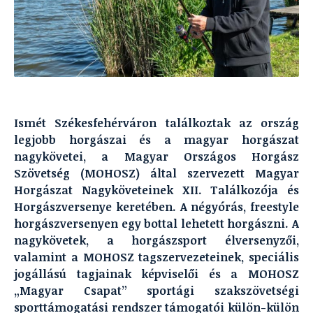
Ismét Székesfehérváron találkoztak az ország
legjobb horgászai és a magyar horgászat
nagykövetei, a Magyar Országos Horgász
Szövetség (MOHOSZ) által szervezett Magyar
Horgászat Nagyköveteinek XII. Találkozója és
Horgászversenye keretében. A négyórás, freestyle
horgászversenyen egy bottal lehetett horgászni. A
nagykövetek, a horgászsport élversenyzői,
valamint a MOHOSZ tagszervezeteinek, speciális
jogállású tagjainak képviselői és a MOHOSZ
„Magyar Csapat” sportági szakszövetségi
sporttámogatási rendszer támogatói külön-külön