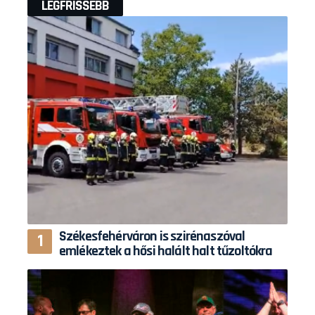
LEGFRISSEBB
Székesfehérváron is szirénaszóval
emlékeztek a hősi halált halt tűzoltókra