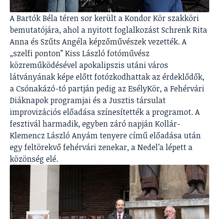
A Bartók Béla téren sor került a Kondor Kör szakköri
bemutatójára, ahol a nyitott foglalkozást Schrenk Rita
Anna és Szűts Angéla képzőművészek vezették. A
„szelfi ponton” Kiss László fotóművész
közreműködésével apokalipszis utáni város
látványának képe előtt fotózkodhattak az érdeklődők,
a Csónakázó-tó partján pedig az EsélyKör, a Fehérvári
Diáknapok programjai és a Jusztis társulat
improvizációs előadása színesítették a programot. A
fesztivál harmadik, egyben záró napján Kollár-
Klemencz László Anyám tenyere című előadása után
egy feltörekvő fehérvári zenekar, a Nedel’a lépett a
közönség elé.