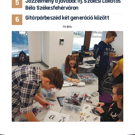
Jazzélmény a javából: Ifj. Szakcsi Lakatos
Béla Székesfehérváron
Gitárpárbeszéd két generáció között
- Hirdetés -