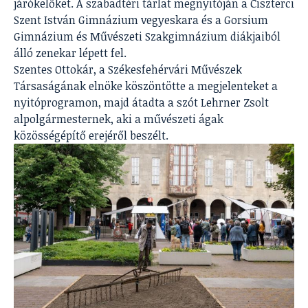
járókelőket. A szabadtéri tárlat megnyitóján a Ciszterci
Szent István Gimnázium vegyeskara és a Gorsium
Gimnázium és Művészeti Szakgimnázium diákjaiból
álló zenekar lépett fel.
Szentes Ottokár, a Székesfehérvári Művészek
Társaságának elnöke köszöntötte a megjelenteket a
nyitóprogramon, majd átadta a szót Lehrner Zsolt
alpolgármesternek, aki a művészeti ágak
közösségépítő erejéről beszélt.