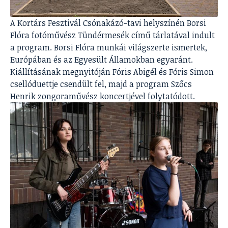
A Kortárs Fesztivál Csónakázó-tavi helyszínén Borsi
Flóra fotóművész Tündérmesék című tárlatával indult
a program. Borsi Flóra munkái világszerte ismertek,
Európában és az Egyesült Államokban egyaránt.
Kiállításának megnyitóján Fóris Abigél és Fóris Simon
csellóduettje csendült fel, majd a program Szőcs
Henrik zongoraművész koncertjével folytatódott.