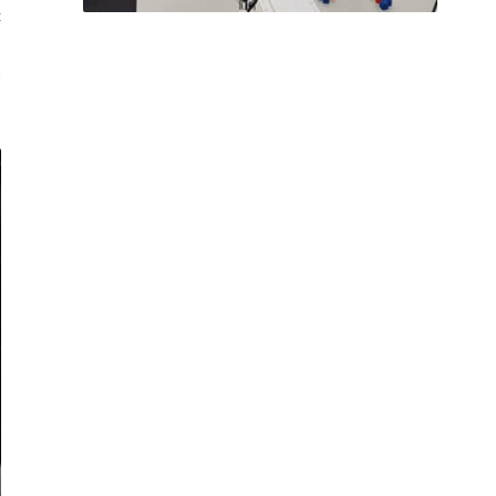
t
s
l