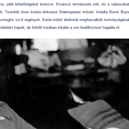
osra, jobb lehetőségeket keresve. Kíváncsi természete volt, és a válaszoka
tt. Tizenkét éves korára elolvasta Shakespeare műveit. Imádta Rover Boy
urroughs sci-fi regényeit. Korán kitűnt életkorát meghazudtoló komolyságáva
eltetést kapott, de felnőtt korában inkább a zen buddhizmust fogadta el.