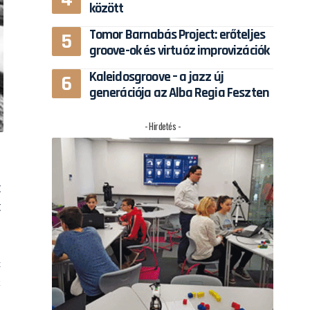
között
Tomor Barnabás Project: erőteljes
groove-ok és virtuóz improvizációk
Kaleidosgroove – a jazz új
generációja az Alba Regia Feszten
- Hirdetés -
t
t
-
t
k
s