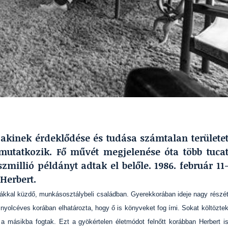
, akinek érdeklődése és tudása számtalan területe
gmutatkozik. Fő művét megjelenése óta több tuca
szmillió példányt adtak el belőle. 1986. február 11
Herbert.
mákkal küzdő, munkásosztálybeli családban. Gyerekkorában ideje nagy részé
yolcéves korában elhatározta, hogy ő is könyveket fog írni. Sokat költözte
l a másikba fogtak. Ezt a gyökértelen életmódot felnőtt korábban Herbert i