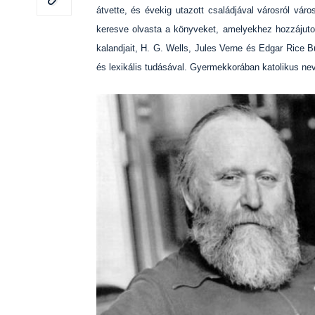
átvette, és évekig utazott családjával városról vár
keresve olvasta a könyveket, amelyekhez hozzájuto
kalandjait, H. G. Wells, Jules Verne és Edgar Rice B
és lexikális tudásával. Gyermekkorában katolikus nev