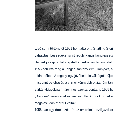
Első sci-fi történetét 1951-ben adta el a Startling S
választási beszédeket is írt republikánus kongresszu
Herbert jó kapcsolatot épített ki velük, és tapasztalat
1955-ben írta meg a Tengeri sárkány című könyvét, am
tekintetében. A regény egy jövőbeli olajválságtól sújto
miszerint ostobaság a víznél könnyebb olajat fém tan
sárkánykígyókban” tárolni és azokat vontatni. 1958-ba
„Dracone” néven értékesíteni kezdte. Arthur C. Clarke é
reagálási időn már túl voltak.
1958-ban egy értekezést írt az amerikai mezőgazdasá