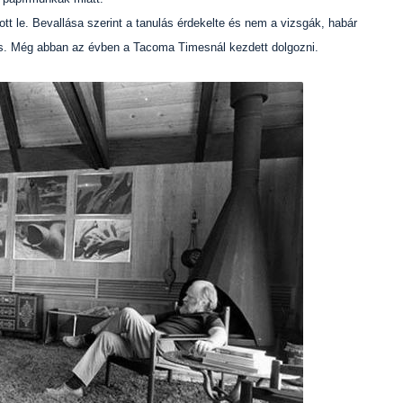
t le. Bevallása szerint a tanulás érdekelte és nem a vizsgák, habár
is. Még abban az évben a Tacoma Timesnál kezdett dolgozni.