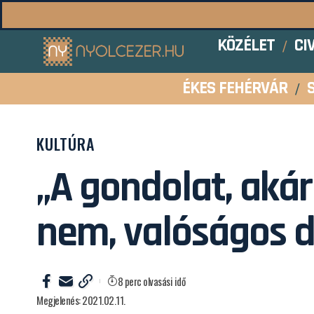
KÖZÉLET
CI
ÉKES FEHÉRVÁR
KULTÚRA
„A gondolat, aká
nem, valóságos d
8 perc olvasási idő
Megjelenés: 2021.02.11.