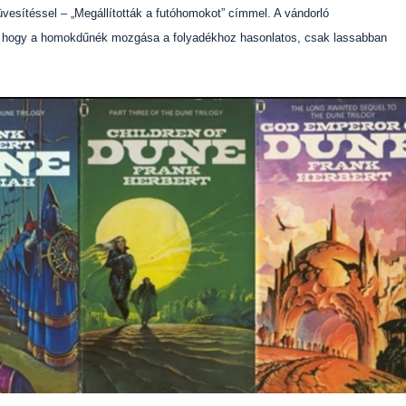
vesítéssel – „Megállították a futóhomokot” címmel. A vándorló
t, hogy a homokdűnék mozgása a folyadékhoz hasonlatos, csak lassabban