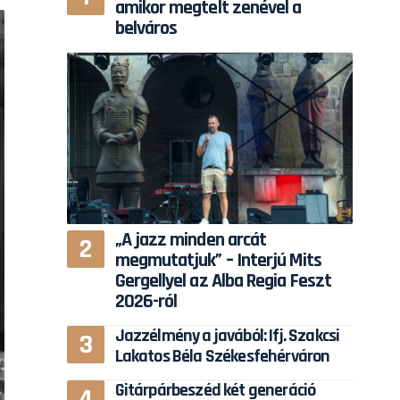
amikor megtelt zenével a
belváros
„A jazz minden arcát
megmutatjuk” – Interjú Mits
Gergellyel az Alba Regia Feszt
2026-ról
Jazzélmény a javából: Ifj. Szakcsi
Lakatos Béla Székesfehérváron
Gitárpárbeszéd két generáció