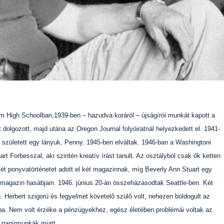
em High Schoolban,1939-ben – hazudva koráról – újságírói munkát kapott a
dolgozott, majd utána az Oregon Journal folyóiratnál helyezkedett el. 1941-
 született egy lányuk, Penny. 1945-ben elváltak. 1946-ban a Washingtoni
t Forbesszal, aki szintén kreatív írást tanult. Az osztályból csak ők ketten
 két ponyvatörténetet adott el két magazinnak, míg Beverly Ann Stuart egy
magazin hasábjain. 1946. június 20-án összeházasodtak Seattle-ben. Két
 Herbert szigorú és fegyelmet követelő szülő volt, nehezen boldogult az
ba. Nem volt érzéke a pénzügyekhez, egész életében problémái voltak az
 papírmunkák miatt.