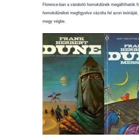
Florence-ban a vándorló homokdűnék megállíthatók fü
homokdűnéket megfigyelve vázolta fel azon teóriájá
megy végbe.