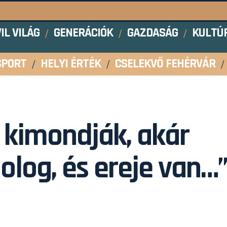
VIL VILÁG
GENERÁCIÓK
GAZDASÁG
KULTÚ
SPORT
HELYI ÉRTÉK
CSELEKVŐ FEHÉRVÁR
r kimondják, akár
olog, és ereje van…