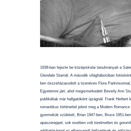
1938-ban fejezte be középiskolai tanulmányait a Sal
Glendale Starnál. A második világháborúban fotósként 
ben összeházasodott a tizenéves Flora Parkinsonnal,
Egyetemre járt, ahol megismerkedett Beverly Ann Stuar
publikáltak már hallgatóként újságnál. Frank Herbert
romantikus történettel jelent meg a Modern Romance 
gyermekük született, Brian 1947-ben, Bruce 1951-ben.
apaszereppel, sok esetben volt türelmetlen és gorom
adóhatósággal az elhanyagolt befizetések és adózási