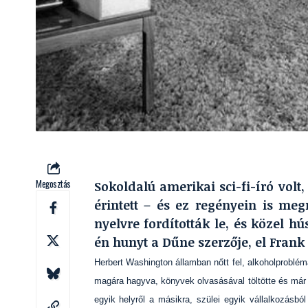
Megosztás
Sokoldalú amerikai sci-fi-író volt
érintett – és ez regényein is me
nyelvre fordították le, és közel hú
én hunyt a Dűne szerzője, el Frank 
Herbert Washington államban nőtt fel, alkoholproblé
magára hagyva, könyvek olvasásával töltötte és már n
egyik helyről a másikra, szülei egyik vállalkozásbó