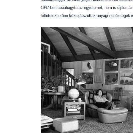
1947-ben abbahagyta az egyetemet, nem is diplomázot
feltételezhetően közrejátszottak anyagi nehézségek 