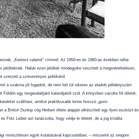
toriesnak, „Keresni valamit” címmel. Az 1950-es és 1960-as években néha
si jelölteknek. Habár ezen jelöltek mindegyike veszített a megmérettetésen,
ot szerzett a szövevényes politikáról.
it a szakma jól fogadott, de nem lett túl sikeres az eladott példányszám
tt Földön egy tengeralattjáró kalandjairól szól. A könyvben vázolta föl ötletét,
kerekkel szállítani, amikor praktikusabb lenne hosszú „gumi
n a British Dunlop cég Herbert ötlete alapján elkészített egy ilyen eszközt és
s Fritz Leiber azt tanácsolta, hogy védje le ötletét, de a jog kínálta
gi minisztérium egyik kutatásával kapcsolatban, – miszerint az oregoni