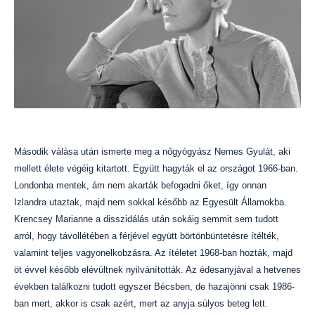
Második válása után ismerte meg a nőgyógyász Nemes Gyulát, aki
mellett élete végéig kitartott. Együtt hagyták el az országot 1966-ban.
Londonba mentek, ám nem akarták befogadni őket, így onnan
Izlandra utaztak, majd nem sokkal később az Egyesült Államokba.
Krencsey Marianne a disszidálás után sokáig semmit sem tudott
arról, hogy távollétében a férjével együtt börtönbüntetésre ítélték,
valamint teljes vagyonelkobzásra. Az ítéletet 1968-ban hozták, majd
öt évvel később elévültnek nyilvánították. Az édesanyjával a hetvenes
években találkozni tudott egyszer Bécsben, de hazajönni csak 1986-
ban mert, akkor is csak azért, mert az anyja súlyos beteg lett.