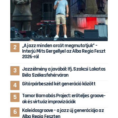
„A jazz minden arcát megmutatjuk” –
Interjú Mits Gergellyel az Alba Regia Feszt
2026-ról
Jazzélmény a javából: Ifj. Szakcsi Lakatos
Béla Székesfehérváron
Gitárpárbeszéd két generáció között
Tomor Barnabás Project: erőteljes groove-
ok és virtuóz improvizációk
Kaleidosgroove – a jazz új generációja az
Alba Regia Feszten