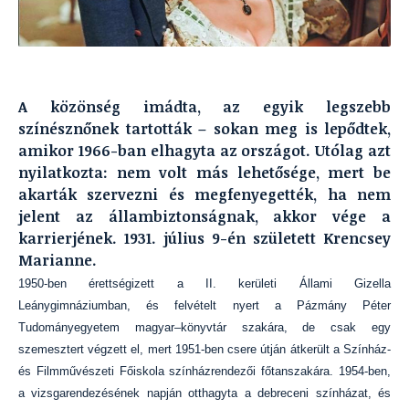
A közönség imádta, az egyik legszebb
színésznőnek tartották – sokan meg is lepődtek,
amikor 1966-ban elhagyta az országot. Utólag azt
nyilatkozta: nem volt más lehetősége, mert be
akarták szervezni és megfenyegették, ha nem
jelent az állambiztonságnak, akkor vége a
karrierjének. 1931. július 9-én született Krencsey
Marianne.
1950-ben érettségizett a II. kerületi Állami Gizella
Leánygimnáziumban, és felvételt nyert a Pázmány Péter
Tudományegyetem magyar–könyvtár szakára, de csak egy
szemesztert végzett el, mert 1951-ben csere útján átkerült a Színház-
és Filmművészeti Főiskola színházrendezői főtanszakára. 1954-ben,
a vizsgarendezésének napján otthagyta a debreceni színházat, és