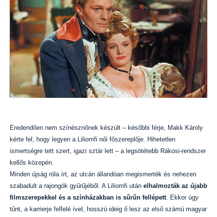
Eredendően nem színésznőnek készült – későbbi férje, Makk Károly
kérte fel, hogy legyen a Liliomfi női főszereplője. Hihetetlen
ismertségre tett szert, igazi sztár lett – a legsötétebb Rákosi-rendszer
kellős közepén.
Minden újság róla írt, az utcán állandóan megismerték és nehezen
szabadult a rajongók gyűrűjéből. A Liliomfi után
elhalmozták az újabb
filmszerepekkel és a színházakban is sűrűn fellépett
. Ekkor úgy
tűnt, a karrierje felfelé ível, hosszú ideig ő lesz az első számú magyar