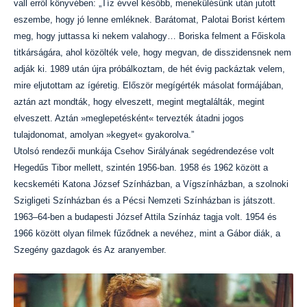
vall erről könyvében: „Tíz évvel később, menekülésünk után jutott
eszembe, hogy jó lenne emléknek. Barátomat, Palotai Borist kértem
meg, hogy juttassa ki nekem valahogy… Boriska felment a Főiskola
titkárságára, ahol közölték vele, hogy megvan, de disszidensnek nem
adják ki. 1989 után újra próbálkoztam, de hét évig packáztak velem,
mire eljutottam az ígéretig. Először megígérték másolat formájában,
aztán azt mondták, hogy elveszett, megint megtalálták, megint
elveszett. Aztán »meglepetésként« tervezték átadni jogos
tulajdonomat, amolyan »kegyet« gyakorolva.”
Utolsó rendezői munkája Csehov Sirályának segédrendezése volt
Hegedűs Tibor mellett, szintén 1956-ban. 1958 és 1962 között a
kecskeméti Katona József Színházban, a Vígszínházban, a szolnoki
Szigligeti Színházban és a Pécsi Nemzeti Színházban is játszott.
1963–64-ben a budapesti József Attila Színház tagja volt. 1954 és
1966 között olyan filmek fűződnek a nevéhez, mint a Gábor diák, a
Szegény gazdagok és Az aranyember.