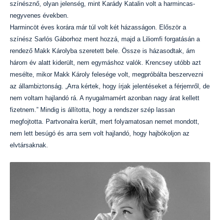
színésznő, olyan jelenség, mint Karády Katalin volt a harmincas-
negyvenes években.
Harmincöt éves korára már túl volt két házasságon. Először a
színész Sarlós Gáborhoz ment hozzá, majd a Liliomfi forgatásán a
rendező Makk Károlyba szeretett bele. Össze is házasodtak, ám
három év alatt kiderült, nem egymáshoz valók. Krencsey utóbb azt
mesélte, mikor Makk Károly felesége volt, megpróbálta beszervezni
az állambiztonság. „Arra kértek, hogy írjak jelentéseket a férjemről, de
nem voltam hajlandó rá. A nyugalmamért azonban nagy árat kellett
fizetnem.” Mindig is állította, hogy a rendszer szép lassan
megfojtotta. Partvonalra került, mert folyamatosan nemet mondott,
nem lett besúgó és arra sem volt hajlandó, hogy hajbókoljon az
elvtársaknak.