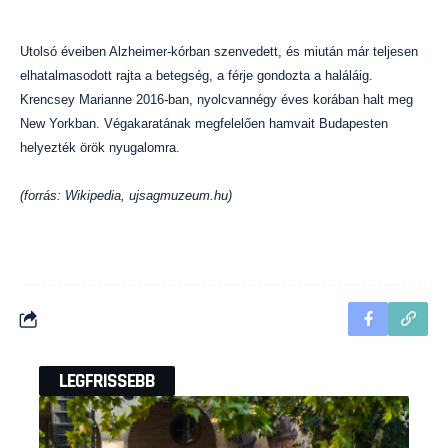
Utolsó éveiben Alzheimer-kórban szenvedett, és miután már teljesen
elhatalmasodott rajta a betegség, a férje gondozta a haláláig.
Krencsey Marianne 2016-ban, nyolcvannégy éves korában halt meg
New Yorkban. Végakaratának megfelelően hamvait Budapesten
helyezték örök nyugalomra.
(forrás: Wikipedia, ujsagmuzeum.hu)
LEGFRISSEBB