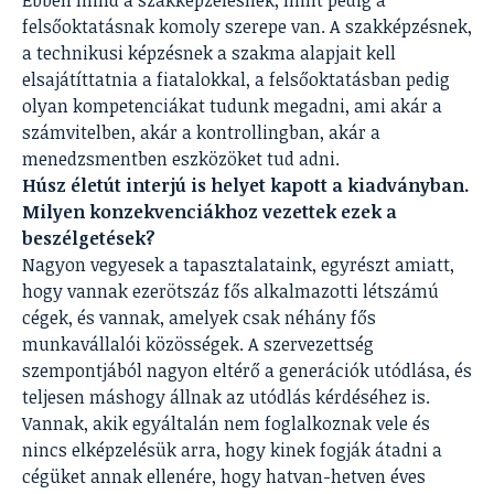
Ebben mind a szakképzelésnek, mint pedig a
felsőoktatásnak komoly szerepe van. A szakképzésnek,
a technikusi képzésnek a szakma alapjait kell
elsajátíttatnia a fiatalokkal, a felsőoktatásban pedig
olyan kompetenciákat tudunk megadni, ami akár a
számvitelben, akár a kontrollingban, akár a
menedzsmentben eszközöket tud adni.
Húsz életút interjú is helyet kapott a kiadványban.
Milyen konzekvenciákhoz vezettek ezek a
beszélgetések?
Nagyon vegyesek a tapasztalataink, egyrészt amiatt,
hogy vannak ezerötszáz fős alkalmazotti létszámú
cégek, és vannak, amelyek csak néhány fős
munkavállalói közösségek. A szervezettség
szempontjából nagyon eltérő a generációk utódlása, és
teljesen máshogy állnak az utódlás kérdéséhez is.
Vannak, akik egyáltalán nem foglalkoznak vele és
nincs elképzelésük arra, hogy kinek fogják átadni a
cégüket annak ellenére, hogy hatvan-hetven éves