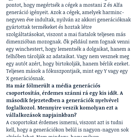
pontot, hogy megértsék a cégek a mostani Z és Alfa
generáció igényeit. Azok a cégek, amelyek harminc-
negyven éve indultak, nyilván az akkori generációknak
gyártottak termékeket és hoztak létre
szolgáltatásokat, viszont a mai fiatalok teljesen más
dimenzióban mozognak. Ők például nem fognak venni
egy winchestert, hogy lementsék a dolgaikat, hanem a
felhőben tárolják az adataikat. Vagy nem vesznek meg
egy autót azért, hogy birtokolják, hanem bérlik ezeket.
Teljesen mások a fókuszpontjaik, mint egy Y vagy egy
X generációsnak.
Ha már fölmerült a média generációs
csoportosítás, érdemes szánni rá egy kis időt. A
második fejezetedben a generációk nyelvével
foglalkozol. Mennyire veszik komolyan ezt a
vállalkozások napjainkban?
A csoportokat érdemes ismerni, viszont azt is tudni
kell, hogy a generációkon belül is nagyon-nagyon sok