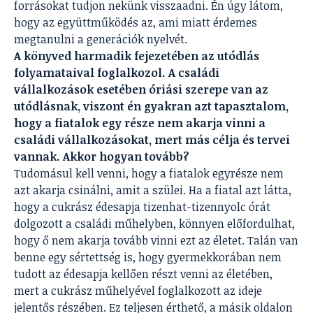
forrásokat tudjon nekünk visszaadni. Én úgy látom,
hogy az együttműködés az, ami miatt érdemes
megtanulni a generációk nyelvét.
A könyved harmadik fejezetében az utódlás
folyamataival foglalkozol. A családi
vállalkozások esetében óriási szerepe van az
utódlásnak, viszont én gyakran azt tapasztalom,
hogy a fiatalok egy része nem akarja vinni a
családi vállalkozásokat, mert más célja és tervei
vannak. Akkor hogyan tovább?
Tudomásul kell venni, hogy a fiatalok egyrésze nem
azt akarja csinálni, amit a szülei. Ha a fiatal azt látta,
hogy a cukrász édesapja tizenhat-tizennyolc órát
dolgozott a családi műhelyben, könnyen előfordulhat,
hogy ő nem akarja tovább vinni ezt az életet. Talán van
benne egy sértettség is, hogy gyermekkorában nem
tudott az édesapja kellően részt venni az életében,
mert a cukrász műhelyével foglalkozott az ideje
jelentős részében. Ez teljesen érthető, a másik oldalon