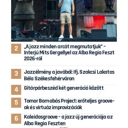
„A jazz minden arcát megmutatjuk” –
Interjú Mits Gergellyel az Alba Regia Feszt
2026-ról
Jazzélmény a javából: Ifj. Szakcsi Lakatos
Béla Székesfehérváron
Gitárpárbeszéd két generáció között
Tomor Barnabás Project: erőteljes groove-
ok és virtuóz improvizációk
Kaleidosgroove – a jazz új generációja az
Alba Regia Feszten