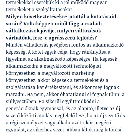
termékekkel cseréljük ki a jól működő magyar
termékeket a szolgáltatásokat.
Milyen következtetésekre jutottál a kutatásaid
során? Voltaképpen mitől függ a családi
vállalkozások jövője, milyen változások
várhatóak, lesz-e ugrásszerű fejlődés?
Minden vállalkozás jövőjében fontos az alkalmazkodó
képesség. A kötet egyik célja, hogy ráirányítsa a
figyelmet az alkalmazkodó képességre. Ha képesek
alkalmazkodni a megváltozott technológiai
környezethez, a megváltozott marketing
környezethez, akkor képesek a termékeket és a
szolgáltatásaikat értékesíteni, és akkor meg fognak
maradni. Ha nem, akkor óhatatlanul el fognak tűnni a
süllyesztőben. Ha sikerül együttműködni a
generációknak egymással, és az alapító, illetve az új
vezető közötti átadás megfelelő lesz, ha az új vezető és
a régi személyzet vagy alkalmazotti kör megérti
egymást, az sikerhez vezet. Abban látok még kitörési