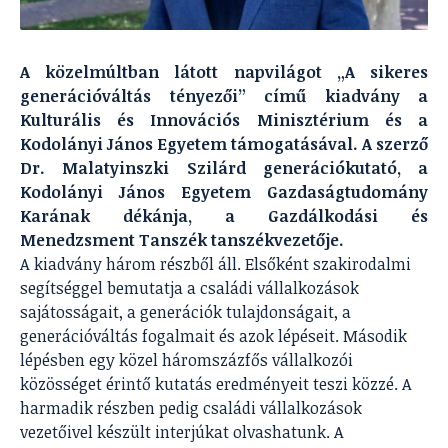
A közelmúltban látott napvilágot „A sikeres
generációváltás tényezői” című kiadvány a
Kulturális és Innovációs Minisztérium és a
Kodolányi János Egyetem támogatásával. A szerző
Dr. Malatyinszki Szilárd generációkutató, a
Kodolányi János Egyetem Gazdaságtudomány
Karának dékánja, a Gazdálkodási és
Menedzsment Tanszék tanszékvezetője.
A kiadvány három részből áll. Elsőként szakirodalmi
segítséggel bemutatja a családi vállalkozások
sajátosságait, a generációk tulajdonságait, a
generációváltás fogalmait és azok lépéseit. Második
lépésben egy közel háromszázfős vállalkozói
közösséget érintő kutatás eredményeit teszi közzé. A
harmadik részben pedig családi vállalkozások
vezetőivel készült interjúkat olvashatunk. A