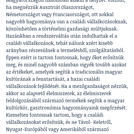
Magyarországon hasonlóan alakul a helyzet. Viszont,
ha megnézzük Ausztriát Olaszországot,
Németországot vagy Franciaországot, ott sokkal
nagyobb hagyománya van a családi vállalkozásoknak,
köszönhetően a történelmi gazdasági múltjuknak.
Hazánkban a rendszerváltás után indulhattak el a
családi vállalkozások, tehát nálunk azért kisebb
arányban részesülnek a termelésből, szolgáltatásból.
Éppen ezért is tartom fontosnak, hogy őket erősítsük
meg, és minél nagyobb számban vigyék tovább azokat
az értékeket, amelyek segítik a tradicionális magyar
kultúrának a fenntartását, a hazai családi
vállalkozások fejlődését. Ha a mezőgazdaságot nézzük,
akkor az alapvető élelmiszerek, az élelmiszerek
feldolgozásából származó termékek segítik a magyar
kultúrkör, gasztronómia hagyományaink megőrzését.
Kiemelten fontosnak tartom, hogy a családi
vállalkozásokat erősítsük, és ne Távol- Keletről,
Nyugat-Európából vagy Amerikából származó