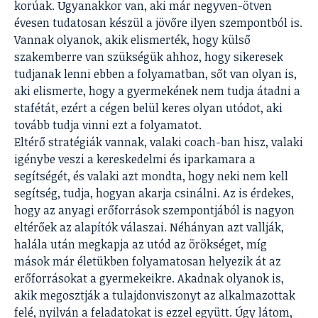
korúak. Ugyanakkor van, aki már negyven-ötven
évesen tudatosan készül a jövőre ilyen szempontból is.
Vannak olyanok, akik elismerték, hogy külső
szakemberre van szükségük ahhoz, hogy sikeresek
tudjanak lenni ebben a folyamatban, sőt van olyan is,
aki elismerte, hogy a gyermekének nem tudja átadni a
stafétát, ezért a cégen belül keres olyan utódot, aki
tovább tudja vinni ezt a folyamatot.
Eltérő stratégiák vannak, valaki coach-ban hisz, valaki
igénybe veszi a kereskedelmi és iparkamara a
segítségét, és valaki azt mondta, hogy neki nem kell
segítség, tudja, hogyan akarja csinálni. Az is érdekes,
hogy az anyagi erőforrások szempontjából is nagyon
eltérőek az alapítók válaszai. Néhányan azt vallják,
halála után megkapja az utód az örökséget, míg
mások már életükben folyamatosan helyezik át az
erőforrásokat a gyermekeikre. Akadnak olyanok is,
akik megosztják a tulajdonviszonyt az alkalmazottak
felé, nyilván a feladatokat is ezzel együtt. Úgy látom,