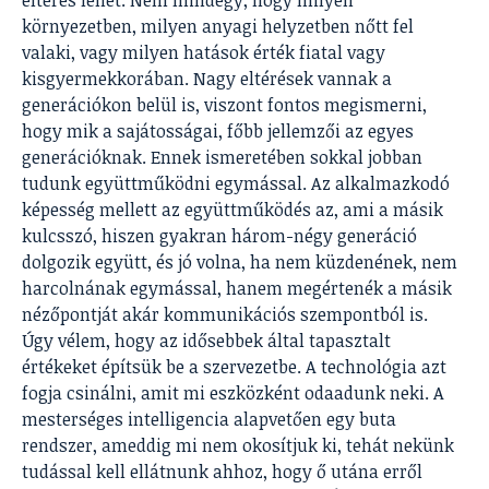
eltérés lehet. Nem mindegy, hogy milyen
környezetben, milyen anyagi helyzetben nőtt fel
valaki, vagy milyen hatások érték fiatal vagy
kisgyermekkorában. Nagy eltérések vannak a
generációkon belül is, viszont fontos megismerni,
hogy mik a sajátosságai, főbb jellemzői az egyes
generációknak. Ennek ismeretében sokkal jobban
tudunk együttműködni egymással. Az alkalmazkodó
képesség mellett az együttműködés az, ami a másik
kulcsszó, hiszen gyakran három-négy generáció
dolgozik együtt, és jó volna, ha nem küzdenének, nem
harcolnának egymással, hanem megértenék a másik
nézőpontját akár kommunikációs szempontból is.
Úgy vélem, hogy az idősebbek által tapasztalt
értékeket építsük be a szervezetbe. A technológia azt
fogja csinálni, amit mi eszközként odaadunk neki. A
mesterséges intelligencia alapvetően egy buta
rendszer, ameddig mi nem okosítjuk ki, tehát nekünk
tudással kell ellátnunk ahhoz, hogy ő utána erről