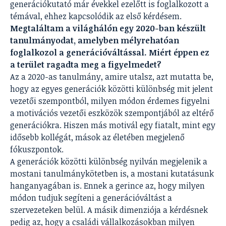
generációkutató már évekkel ezelőtt is foglalkozott a
témával, ehhez kapcsolódik az első kérdésem.
Megtaláltam a világhálón egy 2020-ban készült
tanulmányodat, amelyben mélyrehatóan
foglalkozol a generációváltással. Miért éppen ez
a terület ragadta meg a figyelmedet?
Az a 2020-as tanulmány, amire utalsz, azt mutatta be,
hogy az egyes generációk közötti különbség mit jelent
vezetői szempontból, milyen módon érdemes figyelni
a motivációs vezetői eszközök szempontjából az eltérő
generációkra. Hiszen más motivál egy fiatalt, mint egy
idősebb kollégát, mások az életében megjelenő
fókuszpontok.
A generációk közötti különbség nyilván megjelenik a
mostani tanulmánykötetben is, a mostani kutatásunk
hanganyagában is. Ennek a gerince az, hogy milyen
módon tudjuk segíteni a generációváltást a
szervezeteken belül. A másik dimenziója a kérdésnek
pedig az, hogy a családi vállalkozásokban milyen