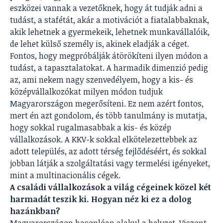
eszközei vannak a vezetőknek, hogy át tudják adni a
tudást, a stafétát, akár a motivációt a fiatalabbaknak,
akik lehetnek a gyermekeik, lehetnek munkavállalóik,
de lehet külső személy is, akinek eladják a céget.
Fontos, hogy megpróbálják átörökíteni ilyen módon a
tudást, a tapasztalatokat. A harmadik dimenzió pedig
az, ami nekem nagy szenvedélyem, hogy a kis- és
középvállalkozókat milyen módon tudjuk
Magyarországon megerősíteni. Ez nem azért fontos,
mert én azt gondolom, és több tanulmány is mutatja,
hogy sokkal rugalmasabbak a kis- és közép
vállalkozások. A KKV-k sokkal elkötelezettebbek az
adott település, az adott térség fejlődéséért, és sokkal
jobban látják a szolgáltatási vagy termelési igényeket,
mint a multinacionális cégek.
A családi vállalkozások a világ cégeinek közel két
harmadát teszik ki. Hogyan néz ki ez a dolog
hazánkban?