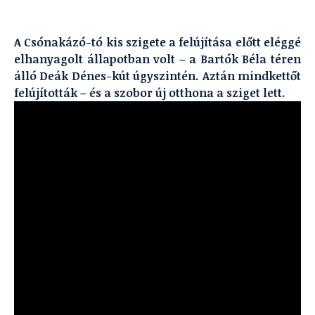
A Csónakázó-tó kis szigete a felújítása előtt eléggé
elhanyagolt állapotban volt – a Bartók Béla téren
álló Deák Dénes-kút úgyszintén. Aztán mindkettőt
felújították – és a szobor új otthona a sziget lett.