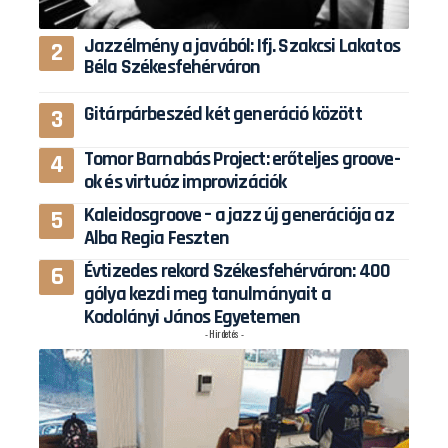
Jazzélmény a javából: Ifj. Szakcsi Lakatos
Béla Székesfehérváron
Gitárpárbeszéd két generáció között
Tomor Barnabás Project: erőteljes groove-
ok és virtuóz improvizációk
Kaleidosgroove – a jazz új generációja az
Alba Regia Feszten
Évtizedes rekord Székesfehérváron: 400
gólya kezdi meg tanulmányait a
Kodolányi János Egyetemen
- Hirdetés -