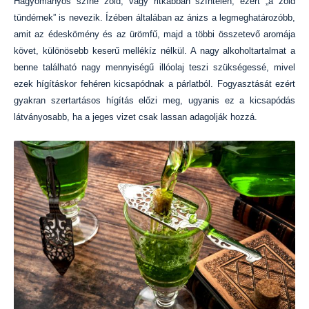
Hagyományos színe zöld, vagy ritkábban színtelen, ezért „a zöld
tündérnek” is nevezik. Ízében általában az ánizs a legmeghatározóbb,
amit az édeskömény és az ürömfű, majd a többi összetevő aromája
követ, különösebb keserű mellékíz nélkül. A nagy alkoholtartalmat a
benne található nagy mennyiségű illóolaj teszi szükségessé, mivel
ezek hígításkor fehéren kicsapódnak a párlatból. Fogyasztását ezért
gyakran szertartásos hígítás előzi meg, ugyanis ez a kicsapódás
látványosabb, ha a jeges vizet csak lassan adagolják hozzá.