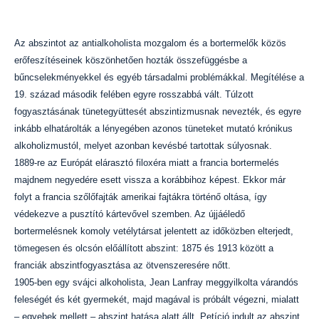
Az abszintot az antialkoholista mozgalom és a bortermelők közös
erőfeszítéseinek köszönhetően hozták összefüggésbe a
bűncselekményekkel és egyéb társadalmi problémákkal. Megítélése a
19. század második felében egyre rosszabbá vált. Túlzott
fogyasztásának tünetegyüttesét abszintizmusnak nevezték, és egyre
inkább elhatárolták a lényegében azonos tüneteket mutató krónikus
alkoholizmustól, melyet azonban kevésbé tartottak súlyosnak.
1889-re az Európát elárasztó filoxéra miatt a francia bortermelés
majdnem negyedére esett vissza a korábbihoz képest. Ekkor már
folyt a francia szőlőfajták amerikai fajtákra történő oltása, így
védekezve a pusztító kártevővel szemben. Az újjáéledő
bortermelésnek komoly vetélytársat jelentett az időközben elterjedt,
tömegesen és olcsón előállított abszint: 1875 és 1913 között a
franciák abszintfogyasztása az ötvenszeresére nőtt.
1905-ben egy svájci alkoholista, Jean Lanfray meggyilkolta várandós
feleségét és két gyermekét, majd magával is próbált végezni, mialatt
– egyebek mellett – abszint hatása alatt állt. Petíció indult az abszint