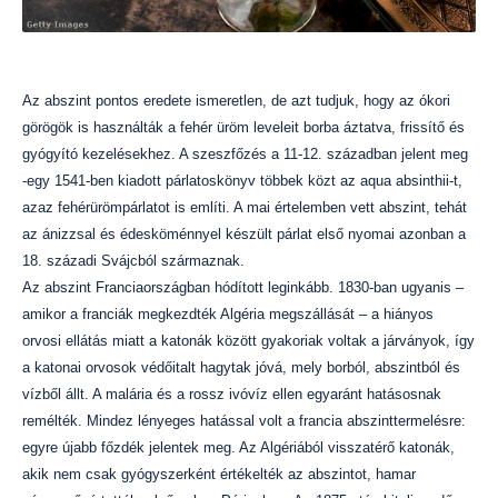
Az abszint pontos eredete ismeretlen, de azt tudjuk, hogy az ókori
görögök is használták a fehér üröm leveleit borba áztatva, frissítő és
gyógyító kezelésekhez. A szeszfőzés a 11-12. században jelent meg
-egy 1541-ben kiadott párlatoskönyv többek közt az aqua absinthii-t,
azaz fehérürömpárlatot is említi. A mai értelemben vett abszint, tehát
az ánizzsal és édesköménnyel készült párlat első nyomai azonban a
18. századi Svájcból származnak.
Az abszint Franciaországban hódított leginkább. 1830-ban ugyanis –
amikor a franciák megkezdték Algéria megszállását – a hiányos
orvosi ellátás miatt a katonák között gyakoriak voltak a járványok, így
a katonai orvosok védőitalt hagytak jóvá, mely borból, abszintból és
vízből állt. A malária és a rossz ivóvíz ellen egyaránt hatásosnak
remélték. Mindez lényeges hatással volt a francia abszinttermelésre:
egyre újabb főzdék jelentek meg. Az Algériából visszatérő katonák,
akik nem csak gyógyszerként értékelték az abszintot, hamar