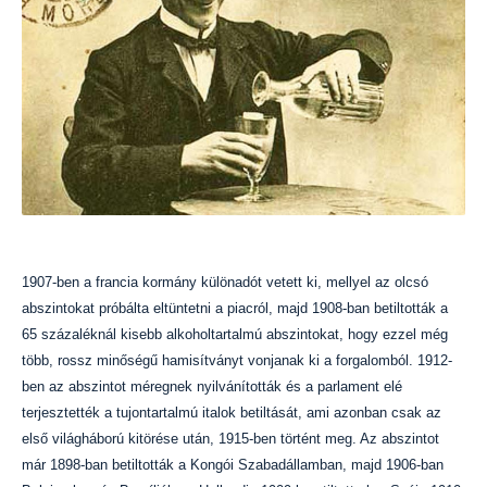
1907-ben a francia kormány különadót vetett ki, mellyel az olcsó
abszintokat próbálta eltüntetni a piacról, majd 1908-ban betiltották a
65 százaléknál kisebb alkoholtartalmú abszintokat, hogy ezzel még
több, rossz minőségű hamisítványt vonjanak ki a forgalomból. 1912-
ben az abszintot méregnek nyilvánították és a parlament elé
terjesztették a tujontartalmú italok betiltását, ami azonban csak az
első világháború kitörése után, 1915-ben történt meg. Az abszintot
már 1898-ban betiltották a Kongói Szabadállamban, majd 1906-ban