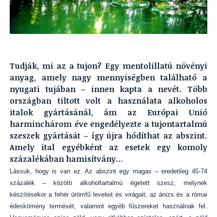
Tudják, mi az a tujon? Egy mentolillatú növényi
anyag, amely nagy mennyiségben található a
nyugati tujában – innen kapta a nevét. Több
országban tiltott volt a használata alkoholos
italok gyártásánál, ám az Európai Unió
harminchárom éve engedélyezte a tujontartalmú
szeszek gyártását – így újra hódíthat az abszint.
Amely ital egyébként az esetek egy komoly
százalékában hamisítvány…
Lássuk, hogy is van ez. Az abszint egy magas – eredetileg 45-74
százalék – közötti alkoholtartalmú égetett szesz, melynek
készítésekor a fehér ürömfű leveleit és virágait, az ánizs és a római
édeskömény termését, valamint egyéb fűszereket használnak fel.