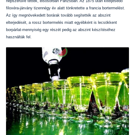
népszerűvé tették, elsősorban Párizsban. Az 1875 után kiteljesedő
filoxéra-járvány tizennégy év alatt tönkretette a francia bortermelést.
Az így megnövekedett borárak tovább segítették az abszint
elterjedését, a rossz bortermelés miatt egyébként is lecsökkent
borpárlat-mennyiség egy részét pedig az abszint készítéséhez
használták fel.