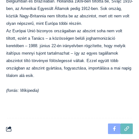
Belgiumban és Brazíliában. Hollandia 1909-ben tiltotta be, Svájc 1910-
ben, az Amerikai Egyesült Államok pedig 1912-ben. Sok ország,
köztük Nagy-Britannia nem tiltotta be az abszintot, mert ott nem volt
olyan népszerű, mint Európa többi részén.
Az Európai Unió bizonyos országaiban az abszint soha nem volt
tiltott, ezért a Tanács – a közösségen belüli jogharmonizáció
keretében – 1988. június 22-én irányelvben rögzítette, hogy melyik
italtípus mennyi tujont tartalmazhat – így az egyes tagállamok
abszintot tiltó törvényei fölöslegessé váltak. Ezzel együtt több
országban az abszint gyártása, fogyasztása, importálása a mai napig
tilalom alá esik.
(forrás: Wikipedia)