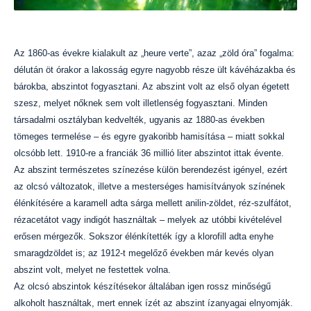
Az 1860-as évekre kialakult az „heure verte”, azaz „zöld óra” fogalma:
délután öt órakor a lakosság egyre nagyobb része ült kávéházakba és
bárokba, abszintot fogyasztani. Az abszint volt az első olyan égetett
szesz, melyet nőknek sem volt illetlenség fogyasztani. Minden
társadalmi osztályban kedvelték, ugyanis az 1880-as években
tömeges termelése – és egyre gyakoribb hamisítása – miatt sokkal
olcsóbb lett. 1910-re a franciák 36 millió liter abszintot ittak évente.
Az abszint természetes színezése külön berendezést igényel, ezért
az olcsó változatok, illetve a mesterséges hamisítványok színének
élénkítésére a karamell adta sárga mellett anilin-zöldet, réz-szulfátot,
rézacetátot vagy indigót használtak – melyek az utóbbi kivételével
erősen mérgezők. Sokszor élénkítették így a klorofill adta enyhe
smaragdzöldet is; az 1912-t megelőző években már kevés olyan
abszint volt, melyet ne festettek volna.
Az olcsó abszintok készítésekor általában igen rossz minőségű
alkoholt használtak, mert ennek ízét az abszint ízanyagai elnyomják.