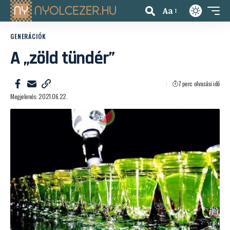
Aa
GENERÁCIÓK
A „zöld tündér”
7 perc olvasási idő
Megjelenés: 2021.06.22.