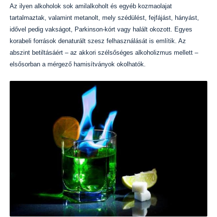
Az ilyen alkoholok sok amilalkoholt és egyéb kozmaolajat
tartalmaztak, valamint metanolt, mely szédülést, fejfájást, hányást,
idővel pedig vakságot, Parkinson-kórt vagy halált okozott. Egyes
korabeli források denaturált szesz felhasználását is említik. Az
abszint betiltásáért – az akkori szélsőséges alkoholizmus mellett –
elsősorban a mérgező hamisítványok okolhatók.