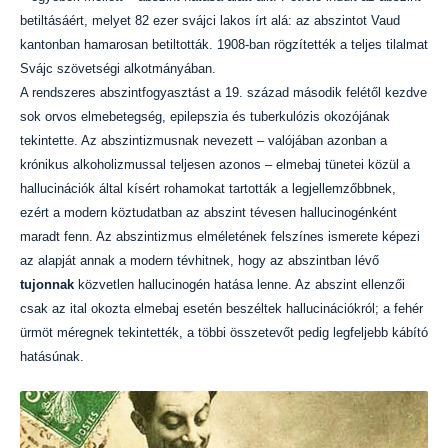
betiltásáért, melyet 82 ezer svájci lakos írt alá: az abszintot Vaud
kantonban hamarosan betiltották. 1908-ban rögzítették a teljes tilalmat
Svájc szövetségi alkotmányában.
A rendszeres abszintfogyasztást a 19. század második felétől kezdve
sok orvos elmebetegség, epilepszia és tuberkulózis okozójának
tekintette. Az abszintizmusnak nevezett – valójában azonban a
krónikus alkoholizmussal teljesen azonos – elmebaj tünetei közül a
hallucinációk által kísért rohamokat tartották a legjellemzőbbnek,
ezért a modern köztudatban az abszint tévesen hallucinogénként
maradt fenn. Az abszintizmus elméletének felszínes ismerete képezi
az alapját annak a modern tévhitnek, hogy az abszintban lévő
tujonnak
közvetlen hallucinogén hatása lenne. Az abszint ellenzői
csak az ital okozta elmebaj esetén beszéltek hallucinációkról; a fehér
ürmöt méregnek tekintették, a többi összetevőt pedig legfeljebb kábító
hatásúnak.