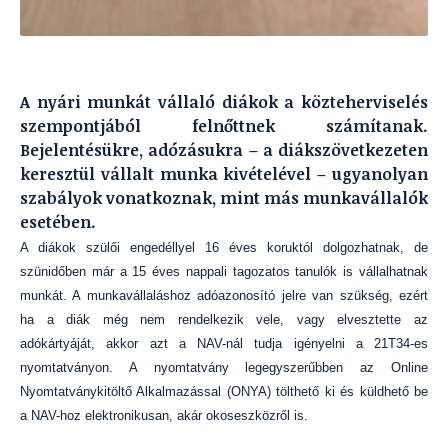
A nyári munkát vállaló diákok a közteherviselés
szempontjából felnőttnek számítanak.
Bejelentésükre, adózásukra – a diákszövetkezeten
keresztül vállalt munka kivételével – ugyanolyan
szabályok vonatkoznak, mint más munkavállalók
esetében.
A diákok szülői engedéllyel 16 éves koruktól dolgozhatnak, de
szünidőben már a 15 éves nappali tagozatos tanulók is vállalhatnak
munkát. A munkavállaláshoz adóazonosító jelre van szükség, ezért
ha a diák még nem rendelkezik vele, vagy elvesztette az
adókártyáját, akkor azt a NAV-nál tudja igényelni a 21T34-es
nyomtatványon. A nyomtatvány legegyszerűbben az Online
Nyomtatványkitöltő Alkalmazással (ONYA) tölthető ki és küldhető be
a NAV-hoz elektronikusan, akár okoseszközről is.