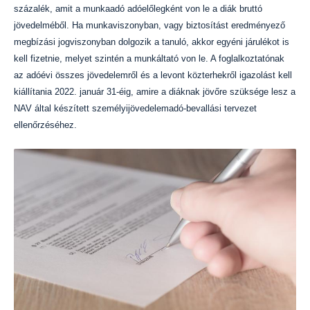
százalék, amit a munkaadó adóelőlegként von le a diák bruttó
jövedelméből. Ha munkaviszonyban, vagy biztosítást eredményező
megbízási jogviszonyban dolgozik a tanuló, akkor egyéni járulékot is
kell fizetnie, melyet szintén a munkáltató von le. A foglalkoztatónak
az adóévi összes jövedelemről és a levont közterhekről igazolást kell
kiállítania 2022. január 31-éig, amire a diáknak jövőre szüksége lesz a
NAV által készített személyijövedelemadó-bevallási tervezet
ellenőrzéséhez.