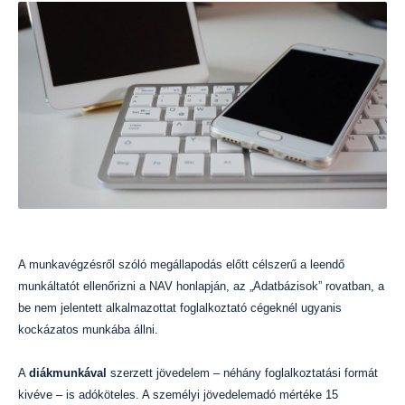
A munkavégzésről szóló megállapodás előtt célszerű a leendő
munkáltatót ellenőrizni a NAV honlapján, az „Adatbázisok” rovatban, a
be nem jelentett alkalmazottat foglalkoztató cégeknél ugyanis
kockázatos munkába állni.
A
diákmunkával
szerzett jövedelem – néhány foglalkoztatási formát
kivéve – is adóköteles. A személyi jövedelemadó mértéke 15