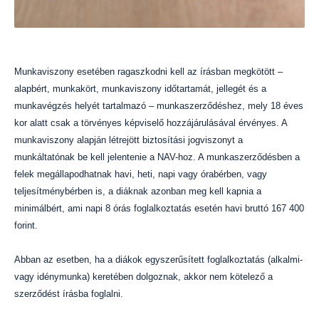
Munkaviszony esetében ragaszkodni kell az írásban megkötött –
alapbért, munkakört, munkaviszony időtartamát, jellegét és a
munkavégzés helyét tartalmazó – munkaszerződéshez, mely 18 éves
kor alatt csak a törvényes képviselő hozzájárulásával érvényes. A
munkaviszony alapján létrejött biztosítási jogviszonyt a
munkáltatónak be kell jelentenie a NAV-hoz. A munkaszerződésben a
felek megállapodhatnak havi, heti, napi vagy órabérben, vagy
teljesítménybérben is, a diáknak azonban meg kell kapnia a
minimálbért, ami napi 8 órás foglalkoztatás esetén havi bruttó 167 400
forint.
Abban az esetben, ha a diákok egyszerűsített foglalkoztatás (alkalmi-
vagy idénymunka) keretében dolgoznak, akkor nem kötelező a
szerződést írásba foglalni.