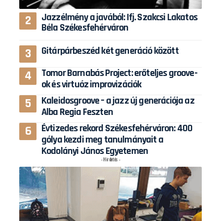
Jazzélmény a javából: Ifj. Szakcsi Lakatos
Béla Székesfehérváron
Gitárpárbeszéd két generáció között
Tomor Barnabás Project: erőteljes groove-
ok és virtuóz improvizációk
Kaleidosgroove – a jazz új generációja az
Alba Regia Feszten
Évtizedes rekord Székesfehérváron: 400
gólya kezdi meg tanulmányait a
Kodolányi János Egyetemen
- Hirdetés -