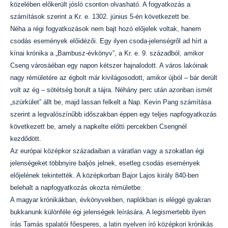
közelében előkerült jósló csonton olvasható. A fogyatkozás a
számítások szerint a Kr. e. 1302. június 5-én következett be.
Néha a régi fogyatkozások nem bajt hozó előjelek voltak, hanem
csodás események előidézői. Egy ilyen csoda-jelenségről ad hírt a
kínai krónika a „Bambusz-évkönyv”, a Kr. e. 9. századból, amikor
Cseng városáéban egy napon kétszer hajnalodott. A város lakóinak
nagy rémületére az égbolt már kivilágosodott, amikor újból – bár derült
volt az ég – sötétség borult a tájra. Néhány perc után azonban ismét
„szürkület” állt be, majd lassan felkelt a Nap. Kevin Pang számítása
szerint a legvalószínűbb időszakban éppen egy teljes napfogyatkozás
következett be, amely a napkelte előtti percekben Csengnél
kezdődött.
Az európai középkor századaiban a váratlan vagy a szokatlan égi
jelenségeket többnyire baljós jelnek, esetleg csodás események
előjelének tekintették. A középkorban Bajor Lajos király 840-ben
belehalt a napfogyatkozás okozta rémületbe.
A magyar krónikákban, évkönyvekben, naplókban is eléggé gyakran
bukkanunk különféle égi jelenségek leírására. A legismertebb ilyen
írás Tamás spalatói főesperes, a latin nyelven író középkori krónikás