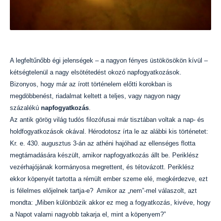
A legfeltűnőbb égi jelenségek – a nagyon fényes üstökösökön kívül –
kétségtelenül a nagy elsötétedést okozó napfogyatkozások.
Bizonyos, hogy már az írott történelem előtti korokban is
megdöbbenést, riadalmat keltett a teljes, vagy nagyon nagy
százalékú
napfogyatkozás
.
Az antik görög világ tudós filozófusai már tisztában voltak a nap- és
holdfogyatkozások okával. Hérodotosz írta le az alábbi kis történetet:
Kr. e. 430. augusztus 3-án az athéni hajóhad az ellenséges flotta
megtámadására készült, amikor napfogyatkozás állt be. Periklész
vezérhajójának kormányosa megrettent, és tétovázott. Periklész
ekkor köpenyét tartotta a rémült ember szeme elé, megkérdezve, ezt
is félelmes előjelnek tartja-e? Amikor az „nem”-mel válaszolt, azt
mondta: „Miben különbözik akkor ez meg a fogyatkozás, kivéve, hogy
a Napot valami nagyobb takarja el, mint a köpenyem?”