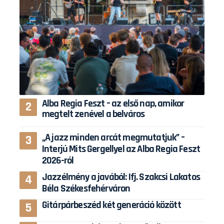
Alba Regia Feszt – az első nap, amikor
megtelt zenével a belváros
„A jazz minden arcát megmutatjuk” –
Interjú Mits Gergellyel az Alba Regia Feszt
2026-ról
Jazzélmény a javából: Ifj. Szakcsi Lakatos
Béla Székesfehérváron
Gitárpárbeszéd két generáció között