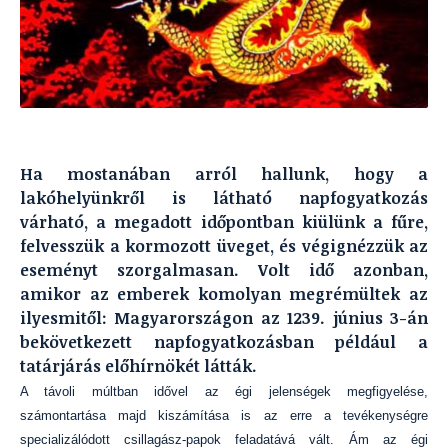
Ha mostanában arról hallunk, hogy a
lakóhelyünkről is látható napfogyatkozás
várható, a megadott időpontban kiülünk a fűre,
felvesszük a kormozott üveget, és végignézzük az
eseményt szorgalmasan. Volt idő azonban,
amikor az emberek komolyan megrémültek az
ilyesmitől: Magyarországon az 1239. június 3-án
bekövetkezett napfogyatkozásban például a
tatárjárás előhírnökét látták.
A távoli múltban idővel az égi jelenségek megfigyelése,
számontartása majd kiszámítása is az erre a tevékenységre
specializálódott csillagász-papok feladatává vált. Ám az égi