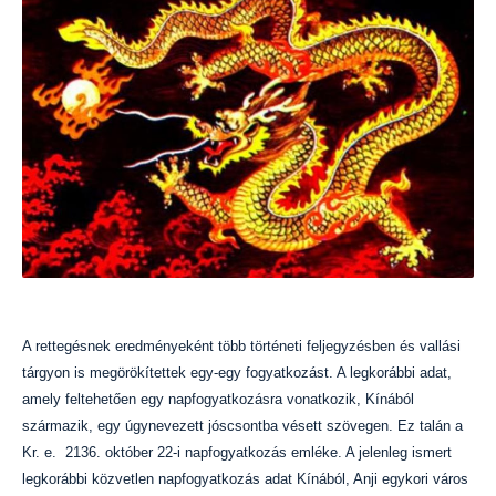
A rettegésnek eredményeként több történeti feljegyzésben és vallási
tárgyon is megörökítettek egy-egy fogyatkozást. A legkorábbi adat,
amely feltehetően egy napfogyatkozásra vonatkozik, Kínából
származik, egy úgynevezett jóscsontba vésett szövegen. Ez talán a
Kr. e. 2136. október 22-i napfogyatkozás emléke. A jelenleg ismert
legkorábbi közvetlen napfogyatkozás adat Kínából, Anji egykori város