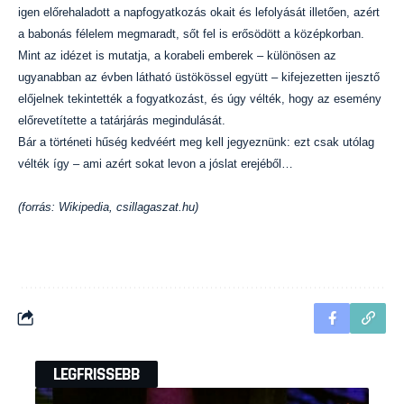
igen előrehaladott a napfogyatkozás okait és lefolyását illetően, azért
a babonás félelem megmaradt, sőt fel is erősödött a középkorban.
Mint az idézet is mutatja, a korabeli emberek – különösen az
ugyanabban az évben látható üstökössel együtt – kifejezetten ijesztő
előjelnek tekintették a fogyatkozást, és úgy vélték, hogy az esemény
előrevetítette a tatárjárás megindulását.
Bár a történeti hűség kedvéért meg kell jegyeznünk: ezt csak utólag
vélték így – ami azért sokat levon a jóslat erejéből…
(forrás: Wikipedia, csillagaszat.hu)
LEGFRISSEBB