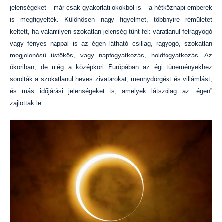
jelenségeket – már csak gyakorlati okokból is – a hétköznapi emberek
is megfigyelték. Különösen nagy figyelmet, többnyire rémületet
keltett, ha valamilyen szokatlan jelenség tűnt fel: váratlanul felragyogó
vagy fényes nappal is az égen látható csillag, ragyogó, szokatlan
megjelenésű üstökös, vagy napfogyatkozás, holdfogyatkozás. Az
ókoriban, de még a középkori Európában az égi tüneményekhez
sorolták a szokatlanul heves zivatarokat, mennydörgést és villámlást,
és más időjárási jelenségeket is, amelyek látszólag az „égen”
zajlottak le.