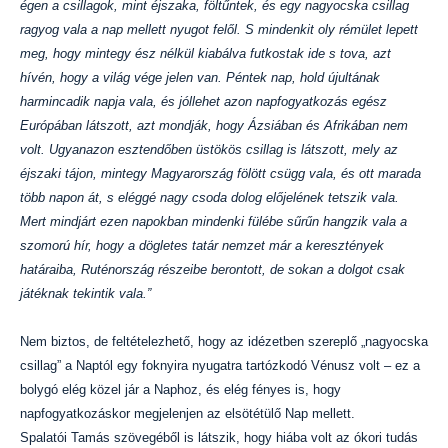
égen a csillagok, mint éjszaka, föltűntek, és egy nagyocska csillag
ragyog vala a nap mellett nyugot felől. S mindenkit oly rémület lepett
meg, hogy mintegy ész nélkül kiabálva futkostak ide s tova, azt
hívén, hogy a világ vége jelen van. Péntek nap, hold újultának
harmincadik napja vala, és jóllehet azon napfogyatkozás egész
Európában látszott, azt mondják, hogy Ázsiában és Afrikában nem
volt. Ugyanazon esztendőben üstökös csillag is látszott, mely az
éjszaki tájon, mintegy Magyarország fölött csügg vala, és ott marada
több napon át, s eléggé nagy csoda dolog előjelének tetszik vala.
Mert mindjárt ezen napokban mindenki fülébe sűrűn hangzik vala a
szomorú hír, hogy a dögletes tatár nemzet már a keresztények
határaiba, Ruténország részeibe berontott, de sokan a dolgot csak
játéknak tekintik vala.”
Nem biztos, de feltételezhető, hogy az idézetben szereplő „nagyocska
csillag” a Naptól egy foknyira nyugatra tartózkodó Vénusz volt – ez a
bolygó elég közel jár a Naphoz, és elég fényes is, hogy
napfogyatkozáskor megjelenjen az elsötétülő Nap mellett.
Spalatói Tamás szövegéből is látszik, hogy hiába volt az ókori tudás