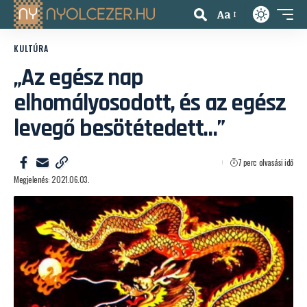
Aa
KULTÚRA
„Az egész nap
elhomályosodott, és az egész
levegő besötétedett…”
7 perc olvasási idő
Megjelenés: 2021.06.03.