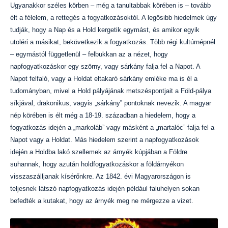
Ugyanakkor széles körben – még a tanultabbak körében is – tovább
élt a félelem, a rettegés a fogyatkozásoktól. A legősibb hiedelmek úgy
tudják, hogy a Nap és a Hold kergetik egymást, és amikor egyik
utoléri a másikat, bekövetkezik a fogyatkozás. Több régi kultúrnépnél
– egymástól függetlenül – felbukkan az a nézet, hogy
napfogyatkozáskor egy szörny, vagy sárkány falja fel a Napot. A
Napot felfaló, vagy a Holdat eltakaró sárkány emléke ma is él a
tudományban, mivel a Hold pályájának metszéspontjait a Föld-pálya
síkjával, drakonikus, vagyis „sárkány” pontoknak nevezik. A magyar
nép körében is élt még a 18-19. században a hiedelem, hogy a
fogyatkozás idején a „markoláb” vagy másként a „martalóc” falja fel a
Napot vagy a Holdat. Más hiedelem szerint a napfogyatkozások
idején a Holdba lakó szellemek az árnyék kúpjában a Földre
suhannak, hogy azután holdfogyatkozáskor a földárnyékon
visszaszálljanak kísérőnkre. Az 1842. évi Magyarországon is
teljesnek látszó napfogyatkozás idején például faluhelyen sokan
befedték a kutakat, hogy az árnyék meg ne mérgezze a vizet.