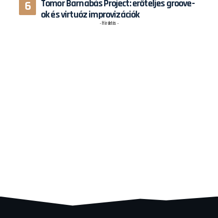
Tomor Barnabás Project: erőteljes groove-
ok és virtuóz improvizációk
- Hirdetés -