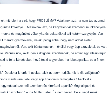
nek mit jelent a szó, hogy PROBLÉMA? Valakinek azt, ha nem tud azonnal
elég insta követője… Másoknak azt, ha kénytelen visszamenni munkahelyére,
a munka és magánélet vékonyka és buktatókkal teli határmezsgyéjén. Van
edül maradt gyermekével, valaki pedig abba, hogy nem adhat életet…
 magányban él. Van, akit bántalmaznak – ököllel vagy épp szavakkal, és van,
 elé. Vannak nők, akik igenis dolgozni szeretnének, de amint egy állásinterjún
teszi is fel a kérdéseket: hová teszi a gyereket, ha lebetegszik… és a finom
t.
”. De akkor ki erősíti azokat, akik azt sem tudják, kik is ők valójában?
ncs mentsvára, lelki vagy épp financiális támogatója? Azokkal ki
ni egymással szemtől szemben és kiteríteni a paklit? Meghallgatni és
knek köszönhető.” – írja Müller Péter. És nem téved. De ki segít nekik