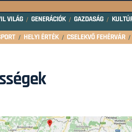
VIL VILÁG
GENERÁCIÓK
GAZDASÁG
KULTÚ
SPORT
HELYI ÉRTÉK
CSELEKVŐ FEHÉRVÁR
össégek