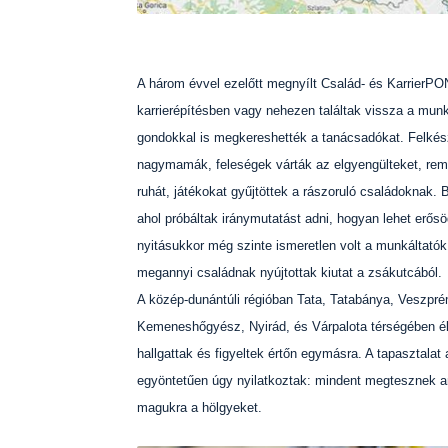
A három évvel ezelőtt megnyílt Család- és KarrierPON
karrierépítésben vagy nehezen találtak vissza a mun
gondokkal is megkereshették a tanácsadókat. Felkés
nagymamák, feleségek várták az elgyengülteket, remén
ruhát, játékokat gyűjtöttek a rászoruló családoknak.
ahol próbáltak iránymutatást adni, hogyan lehet erősöd
nyitásukkor még szinte ismeretlen volt a munkáltató
megannyi családnak nyújtottak kiutat a zsákutcából.
A közép-dunántúli régióban Tata, Tatabánya, Veszpr
Kemeneshőgyész, Nyirád, és Várpalota térségében élő
hallgattak és figyeltek értőn egymásra. A tapasztala
egyöntetűen úgy nyilatkoztak: mindent megtesznek an
magukra a hölgyeket.