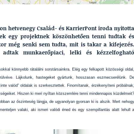
n hetvenegy Család- és KarrierPont iroda nyitott
ek egy projektnek köszönhetően tenni tudtak é
r még senki sem tudta, mit is takar a kifejezés
 adtak munkaerőpiaci, lelki és kézzelfoghat
sokkal könnyebb rátalálni sorstársainkra. Elég egy felkapott közösségi oldal
ülvéve. Lájkolunk, hastegeket gyártunk, hosszasan eszmecserélünk. D
te valód” oldalak is szerkesztettek. Finomítanak, érzékenyíteni próbálnak
hézségeiket. Hiszen ki meri nyíltan közszemlére tenni mindennapos küzdelmeit
obban az őszinteség lángja, de ugyanolyan gyorsan ki is alszik. Mert nehog
teljen valaki, aki ismeri valódi éned és egy szempillantás alatt lehull 