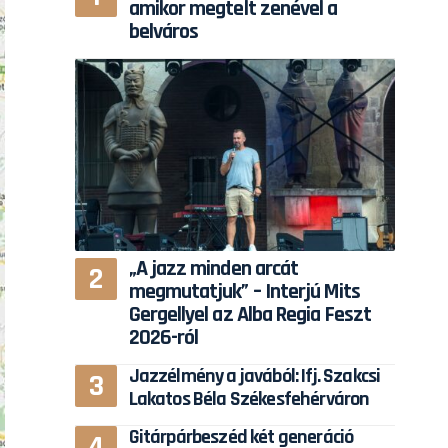
amikor megtelt zenével a
belváros
„A jazz minden arcát
megmutatjuk” – Interjú Mits
Gergellyel az Alba Regia Feszt
2026-ról
Jazzélmény a javából: Ifj. Szakcsi
Lakatos Béla Székesfehérváron
Gitárpárbeszéd két generáció