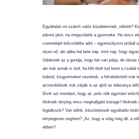
Egyáltalán mi számít valós küzdelemnek, nőként? Ki
edzeni járni, ha megszületik a gyermeke. Ha nincs 
csemetéjét bölcsődébe adni – egyensúlyozni próbál 
olyan nő, aki abba hal bele nap, mint nap, hogy egy
Valakinek az a gondja, hogy bár van párja, de társas
aki már annak is örül, ha főtt ételt tud tenni a család
kiderül, kisgyermeket nevelnek, a felvételiztető már 
arcrezdülések már zárják is az ajtót az édesanya előt
Dívik azt mondani, hogy az „erős nők egymást erősítik
Akiknek tényleg nincs meghallgató közege? Akiknek ni
foglalkozik? Van időnk, késztetésünk egyáltalán leül
ténylegesen segíteni? „Az, hogy a világ még áll, a nő
ebben?