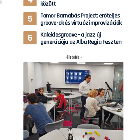
között
Tomor Barnabás Project: erőteljes
groove-ok és virtuóz improvizációk
a
Kaleidosgroove – a jazz új
s
generációja az Alba Regia Feszten
.
ó
- Hirdetés -
,
e
,
?
y
a