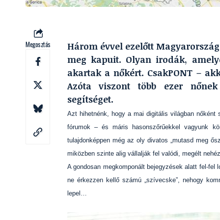
Megosztás
Három évvel ezelőtt Magyarországo
meg kapuit. Olyan irodák, amely
akartak a nőkért. CsakPONT – akko
Azóta viszont több ezer nőnek
segítséget.
Azt hihetnénk, hogy a mai digitális világban nőként 
fórumok – és máris hasonszőrűekkel vagyunk kör
tulajdonképpen még az oly divatos „mutasd meg őszin
miközben szinte alig vállalják fel valódi, megélt ne
A gondosan megkomponált bejegyzések alatt fel-fel l
ne érkezzen kellő számú „szívecske”, nehogy kommen
lepel…