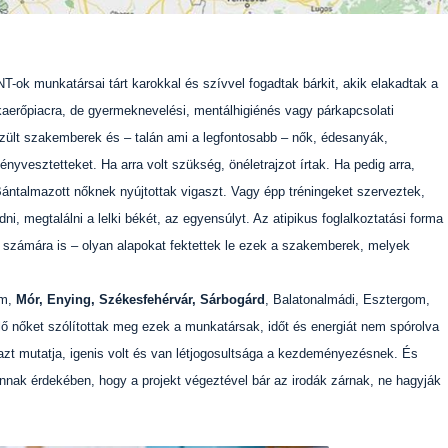
T-ok munkatársai tárt karokkal és szívvel fogadtak bárkit, akik elakadtak a
kaerőpiacra, de gyermeknevelési, mentálhigiénés vagy párkapcsolati
zült szakemberek és – talán ami a legfontosabb – nők, édesanyák,
yvesztetteket. Ha arra volt szükség, önéletrajzot írtak. Ha pedig arra,
 Bántalmazott nőknek nyújtottak vigaszt. Vagy épp tréningeket szerveztek,
ni, megtalálni a lelki békét, az egyensúlyt. Az atipikus foglalkoztatási forma
k számára is – olyan alapokat fektettek le ezek a szakemberek, melyek
ém,
Mór, Enying, Székesfehérvár, Sárbogárd
, Balatonalmádi, Esztergom,
 nőket szólítottak meg ezek a munkatársak, időt és energiát nem spórolva
t azt mutatja, igenis volt és van létjogosultsága a kezdeményezésnek. És
nak érdekében, hogy a projekt végeztével bár az irodák zárnak, ne hagyják