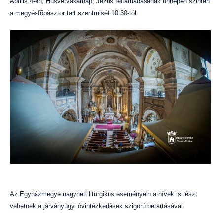
Április 4-én, Húsvétvasárnap, Jézus feltámadásának ünnepén szintén
a megyésfőpásztor tart szentmisét 10.30-tól.
Az Egyházmegye nagyheti liturgikus eseményein a hívek is részt
vehetnek a járványügyi óvintézkedések szigorú betartásával.