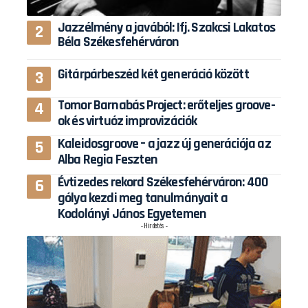
Jazzélmény a javából: Ifj. Szakcsi Lakatos
Béla Székesfehérváron
Gitárpárbeszéd két generáció között
Tomor Barnabás Project: erőteljes groove-
ok és virtuóz improvizációk
Kaleidosgroove – a jazz új generációja az
Alba Regia Feszten
Évtizedes rekord Székesfehérváron: 400
gólya kezdi meg tanulmányait a
Kodolányi János Egyetemen
- Hirdetés -