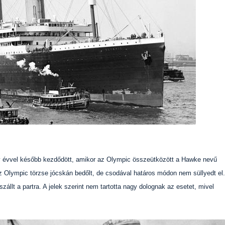
 évvel később kezdődött, amikor az Olympic összeütközött a Hawke nevű
 az Olympic törzse jócskán bedőlt, de csodával határos módon nem süllyedt el.
 szállt a partra. A jelek szerint nem tartotta nagy dolognak az esetet, mivel