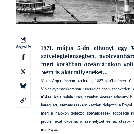
Megosztás
1971. május 5-én elhunyt egy 
szívelégtelenségben, nyolcvanhá
mert korábban óceánjárókon volt 
Nem is akármilyeneket…
Violet Argentínában született, 1887 októberében. Cs
Violet gyermekkorában tuberkolózisban szenvedett, 
túlélte. Apja halála után, tizenhat évesen édesanyjáv
beteg lett, stewardessként kezdett dolgozni a Royal
mert a hajókon dolgozó stewardessek többsége kö
problémákat okozhat a személyzet és az utasok k
munkáját.