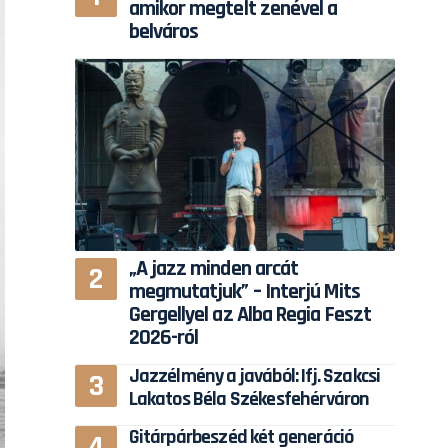
amikor megtelt zenével a
belváros
„A jazz minden arcát
megmutatjuk” – Interjú Mits
Gergellyel az Alba Regia Feszt
2026-ról
Jazzélmény a javából: Ifj. Szakcsi
Lakatos Béla Székesfehérváron
Gitárpárbeszéd két generáció