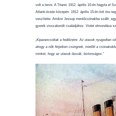
volt a terve. A Titanic 1912. április 10-én hagyta el 
Atlanti-óceán közepén. 1912. április 15-én két óra ne
veszítette. Amikor Jessop mentőcsónakba szállt, egy
gyerek visszakerült családjához. Violet elmondása szer
„Kiparancsoltak a fedélzetre. Az utasok nyugodtan sé
ahogy a nők férjeiken csüngnek, mielőtt a csónakokba
minket, hogy az utasok lássák, biztonságos.”