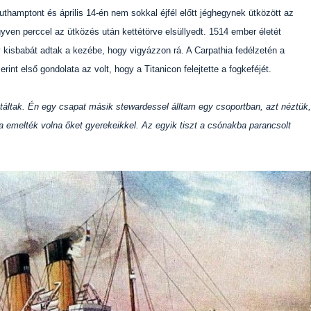
Southamptont és április 14-én nem sokkal éjfél előtt jéghegynek ütközött az
gyven perccel az ütközés után kettétörve elsüllyedt. 1514 ember életét
 kisbabát adtak a kezébe, hogy vigyázzon rá. A Carpathia fedélzetén a
int első gondolata az volt, hogy a Titanicon felejtette a fogkeféjét.
táltak. Én egy csapat másik stewardessel álltam egy csoportban, azt néztük,
 emelték volna őket gyerekeikkel. Az egyik tiszt a csónakba parancsolt