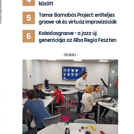
között
Tomor Barnabás Project: erőteljes
groove-ok és virtuóz improvizációk
Kaleidosgroove – a jazz új
generációja az Alba Regia Feszten
g
- Hirdetés -
,
.
.
e
a
,
t
a