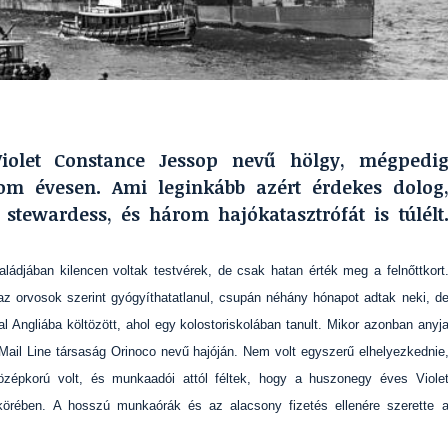
Violet Constance Jessop nevű hölgy, mégpedi
rom évesen. Ami leginkább azért érdekes dolog
stewardess, és három hajókatasztrófát is túlélt
aládjában kilencen voltak testvérek, de csak hatan érték meg a felnőttkort
az orvosok szerint gyógyíthatatlanul, csupán néhány hónapot adtak neki, d
al Angliába költözött, ahol egy kolostoriskolában tanult. Mikor azonban anyj
 Mail Line társaság Orinoco nevű hajóján. Nem volt egyszerű elhelyezkednie
zépkorú volt, és munkaadói attól féltek, hogy a huszonegy éves Viole
örében. A hosszú munkaórák és az alacsony fizetés ellenére szerette 