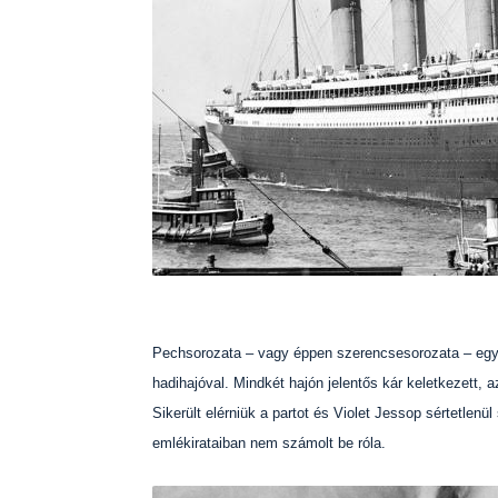
Pechsorozata – vagy éppen szerencsesorozata – egy
hadihajóval. Mindkét hajón jelentős kár keletkezett,
Sikerült elérniük a partot és Violet Jessop sértetlenül
emlékirataiban nem számolt be róla.