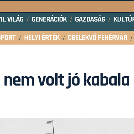
VIL VILÁG
GENERÁCIÓK
GAZDASÁG
KULTÚ
SPORT
HELYI ÉRTÉK
CSELEKVŐ FEHÉRVÁR
i nem volt jó kabala