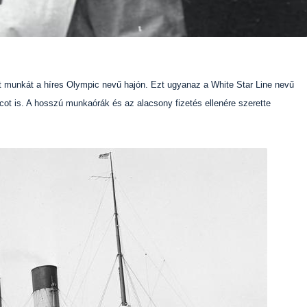
t munkát a híres Olympic nevű hajón. Ezt ugyanaz a White Star Line nevű
icot is. A hosszú munkaórák és az alacsony fizetés ellenére szerette