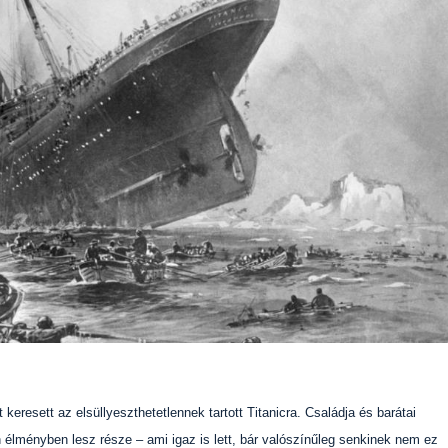
keresett az elsüllyeszthetetlennek tartott Titanicra. Családja és barátai
en élményben lesz része – ami igaz is lett, bár valószínűleg senkinek nem ez