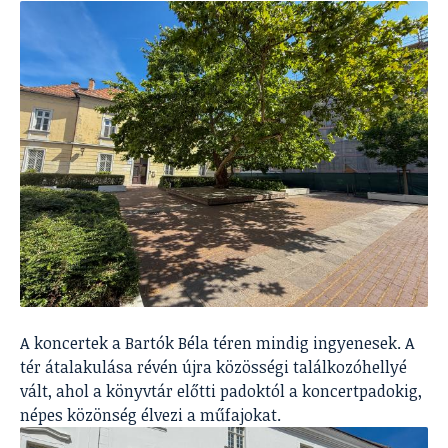
A koncertek a Bartók Béla téren mindig ingyenesek. A
tér átalakulása révén újra közösségi találkozóhellyé
vált, ahol a könyvtár előtti padoktól a koncertpadokig,
népes közönség élvezi a műfajokat.