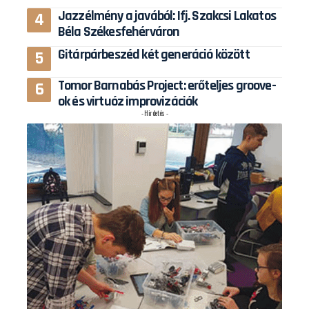
Jazzélmény a javából: Ifj. Szakcsi Lakatos
Béla Székesfehérváron
Gitárpárbeszéd két generáció között
Tomor Barnabás Project: erőteljes groove-
ok és virtuóz improvizációk
- Hirdetés -