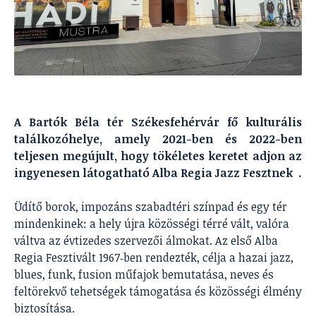
A Bartók Béla tér Székesfehérvár fő kulturális
találkozóhelye, amely 2021-ben és 2022-ben
teljesen megújult, hogy tökéletes keretet adjon az
ingyenesen látogatható Alba Regia Jazz Fesztnek .
Üdítő borok, impozáns szabadtéri színpad és egy tér
mindenkinek: a hely újra közösségi térré vált, valóra
váltva az évtizedes szervezői álmokat. Az első Alba
Regia Fesztivált 1967‑ben rendezték, célja a hazai jazz,
blues, funk, fusion műfajok bemutatása, neves és
feltörekvő tehetségek támogatása és közösségi élmény
biztosítása.