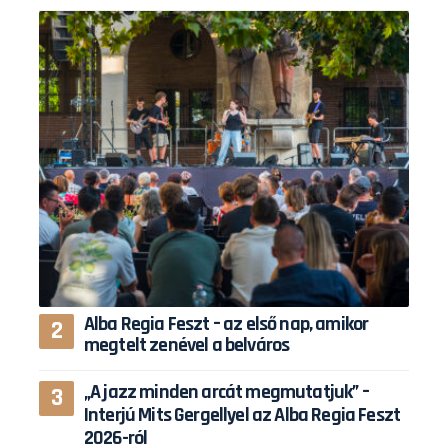
Alba Regia Feszt – az első nap, amikor
megtelt zenével a belváros
„A jazz minden arcát megmutatjuk” –
Interjú Mits Gergellyel az Alba Regia Feszt
2026-ról