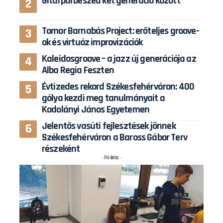
Gitárpárbeszéd két generáció között
Tomor Barnabás Project: erőteljes groove-
ok és virtuóz improvizációk
Kaleidosgroove – a jazz új generációja az
Alba Regia Feszten
Évtizedes rekord Székesfehérváron: 400
gólya kezdi meg tanulmányait a
Kodolányi János Egyetemen
Jelentős vasúti fejlesztések jönnek
Székesfehérváron a Baross Gábor Terv
részeként
- Hirdetés -