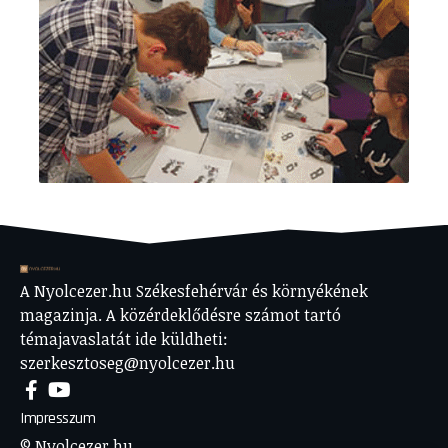
A Nyolcezer.hu Székesfehérvár és környékének
magazinja. A közérdeklődésre számot tartó
témajavaslatát ide küldheti:
szerkesztoseg@nyolcezer.hu
Impresszum
© Nyolcezer.hu