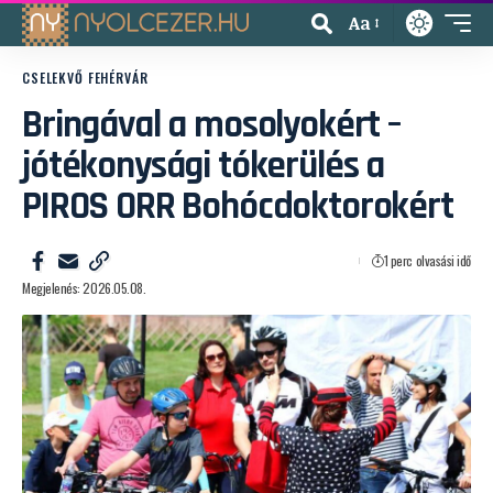
Aa
CSELEKVŐ FEHÉRVÁR
Bringával a mosolyokért –
jótékonysági tókerülés a
PIROS ORR Bohócdoktorokért
1 perc olvasási idő
Megjelenés: 2026.05.08.