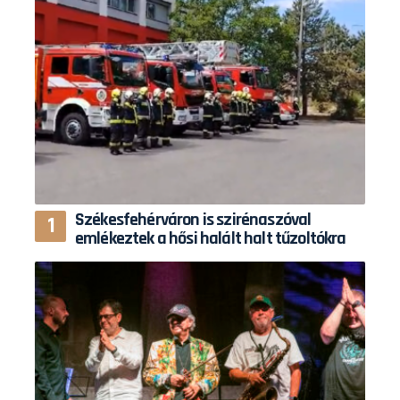
Székesfehérváron is szirénaszóval
emlékeztek a hősi halált halt tűzoltókra