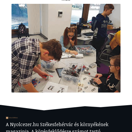
A Nyolcezer.hu Székesfehérvár és környékének
magazinja. A közérdeklődésre számot tartó