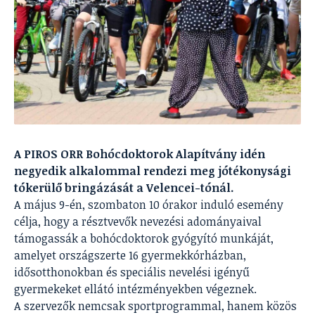
A PIROS ORR Bohócdoktorok Alapítvány idén
negyedik alkalommal rendezi meg jótékonysági
tókerülő bringázását a Velencei-tónál.
A május 9-én, szombaton 10 órakor induló esemény
célja, hogy a résztvevők nevezési adományaival
támogassák a bohócdoktorok gyógyító munkáját,
amelyet országszerte 16 gyermekkórházban,
idősotthonokban és speciális nevelési igényű
gyermekeket ellátó intézményekben végeznek.
A szervezők nemcsak sportprogrammal, hanem közös