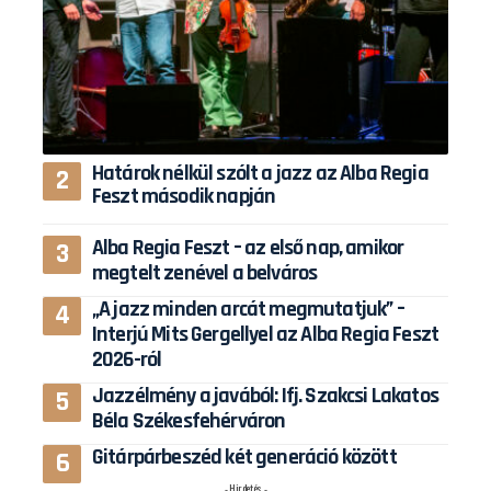
Határok nélkül szólt a jazz az Alba Regia
Feszt második napján
Alba Regia Feszt – az első nap, amikor
megtelt zenével a belváros
„A jazz minden arcát megmutatjuk” –
Interjú Mits Gergellyel az Alba Regia Feszt
2026-ról
Jazzélmény a javából: Ifj. Szakcsi Lakatos
Béla Székesfehérváron
Gitárpárbeszéd két generáció között
- Hirdetés -