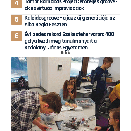
Tomor Barnabás Project: erőteljes groove-
ok és virtuóz improvizációk
Kaleidosgroove – a jazz új generációja az
Alba Regia Feszten
Évtizedes rekord Székesfehérváron: 400
gólya kezdi meg tanulmányait a
Kodolányi János Egyetemen
- Hirdetés -