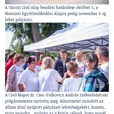
A Városi Civil Alap beadási határideje október 1., a
Nemzeti Együttműködési Alapra pedig november 5-ig
lehet pályázni.
A Civil Napot dr. Cser-Palkovics András Székesfehérvár
polgármestere nyitotta meg. Köszönetet mondott az
állam által nyújtott pályázati lehetőségekért, hiszen,
mint mondta, „nyilván az a közös célunk, hogy minél