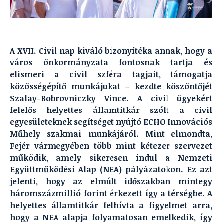
A XVII. Civil nap kiváló bizonyítéka annak, hogy a
város önkormányzata fontosnak tartja és
elismeri a civil szféra tagjait, támogatja
közösségépítő munkájukat – kezdte köszöntőjét
Szalay-Bobrovniczky Vince. A civil ügyekért
felelős helyettes államtitkár szólt a civil
egyesületeknek segítséget nyújtó ECHO Innovációs
Műhely szakmai munkájáról. Mint elmondta,
Fejér vármegyében több mint kétezer szervezet
működik, amely sikeresen indul a Nemzeti
Együttműködési Alap (NEA) pályázatokon. Ez azt
jelenti, hogy az elmúlt időszakban mintegy
háromszázmillió forint érkezett így a térségbe. A
helyettes államtitkár felhívta a figyelmet arra,
hogy a NEA alapja folyamatosan emelkedik, így