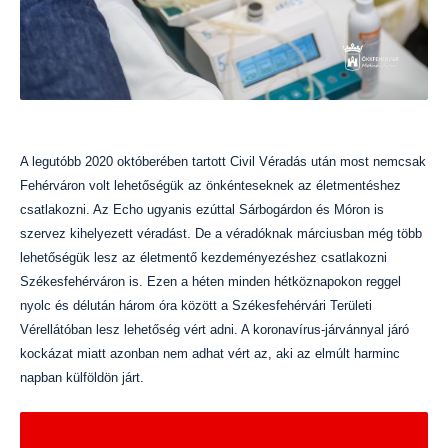
A legutóbb 2020 októberében tartott Civil Véradás után most nemcsak
Fehérváron volt lehetőségük az önkénteseknek az életmentéshez
csatlakozni. Az Echo ugyanis ezúttal Sárbogárdon és Móron is
szervez kihelyezett véradást. De a véradóknak márciusban még több
lehetőségük lesz az életmentő kezdeményezéshez csatlakozni
Székesfehérváron is. Ezen a héten minden hétköznapokon reggel
nyolc és délután három óra között a Székesfehérvári Területi
Vérellátóban lesz lehetőség vért adni. A koronavírus-járvánnyal járó
kockázat miatt azonban nem adhat vért az, aki az elmúlt harminc
napban külföldön járt.