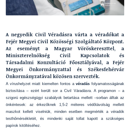
A negyedik Civil Véradásra várta a véradókat a
Fejér Megyei Civil Közösségi Szolgáltató Központ.
Az eseményt a Magyar Vöröskereszttel, a
Miniszterelnökség Civil Kapcsolatok és
Társadalmi Konzultáció Főosztályával, a Fejér
Megyei Önkormányzattal és Székesfehérvár
Önkormányzatával közösen szervezték.
A vírushelyzet miatt kiemelten fontos a
véradás
folyamatosságának
biztosítása – ezért került sor a Civil Váradásra. A programon – a
szigorú egészségügyi szabályok betartása mellett –sorban álltak az
önkéntesek: az érkezőknek 1,5-2 méteres védőtávolság mellett
maszkot kellett viselniük, minden esetben megmérték a véradók
testhőmérsékletét, és mindenki saját tollat kapott a szükséges
papírok kitöltéséhez.