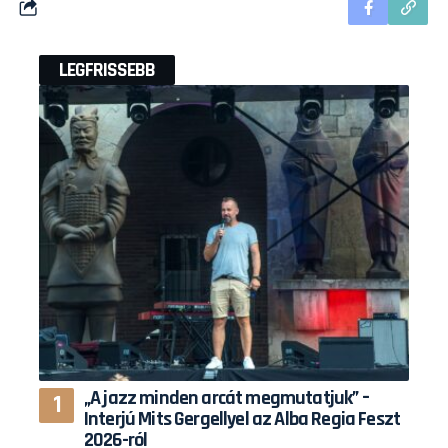
LEGFRISSEBB
„A jazz minden arcát megmutatjuk” –
Interjú Mits Gergellyel az Alba Regia Feszt
2026-ról