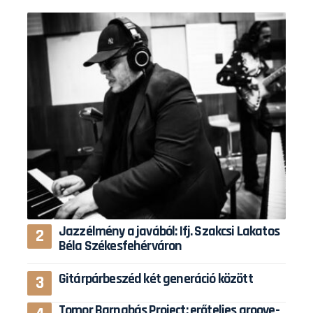
Jazzélmény a javából: Ifj. Szakcsi Lakatos
Béla Székesfehérváron
Gitárpárbeszéd két generáció között
Tomor Barnabás Project: erőteljes groove-