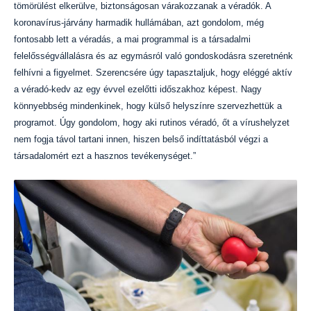
tömörülést elkerülve, biztonságosan várakozzanak a véradók. A
koronavírus-járvány harmadik hullámában, azt gondolom, még
fontosabb lett a véradás, a mai programmal is a társadalmi
felelősségvállalásra és az egymásról való gondoskodásra szeretnénk
felhívni a figyelmet. Szerencsére úgy tapasztaljuk, hogy eléggé aktív
a véradó-kedv az egy évvel ezelőtti időszakhoz képest. Nagy
könnyebbség mindenkinek, hogy külső helyszínre szervezhettük a
programot. Úgy gondolom, hogy aki rutinos véradó, őt a vírushelyzet
nem fogja távol tartani innen, hiszen belső indíttatásból végzi a
társadalomért ezt a hasznos tevékenységet.”