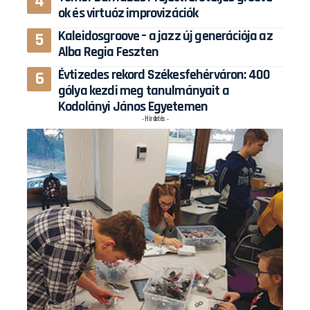
ok és virtuóz improvizációk
Kaleidosgroove – a jazz új generációja az
Alba Regia Feszten
Évtizedes rekord Székesfehérváron: 400
gólya kezdi meg tanulmányait a
Kodolányi János Egyetemen
- Hirdetés -