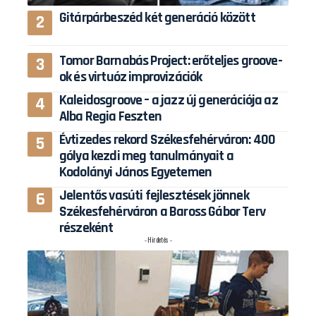
Gitárpárbeszéd két generáció között
Tomor Barnabás Project: erőteljes groove-
ok és virtuóz improvizációk
Kaleidosgroove – a jazz új generációja az
Alba Regia Feszten
Évtizedes rekord Székesfehérváron: 400
gólya kezdi meg tanulmányait a
Kodolányi János Egyetemen
Jelentős vasúti fejlesztések jönnek
Székesfehérváron a Baross Gábor Terv
részeként
- Hirdetés -