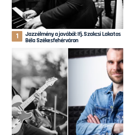
Jazzélmény a javából: Ifj. Szakcsi Lakatos
Béla Székesfehérváron