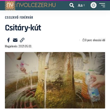
Aa
CSELEKVŐ FEHÉRVÁR
Csitáry-kút
0 perc olvasási idő
Megjelenés: 2021.05.03.