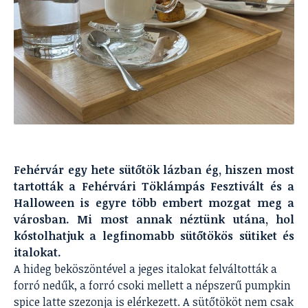
Fehérvár egy hete sütőtök lázban ég, hiszen most
tartották a Fehérvári Töklámpás Fesztivált és a
Halloween is egyre több embert mozgat meg a
városban. Mi most annak néztünk utána, hol
kóstolhatjuk a legfinomabb sütőtökös sütiket és
italokat.
A hideg beköszöntével a jeges italokat felváltották a
forró nedűk, a forró csoki mellett a népszerű pumpkin
spice latte szezonja is elérkezett. A sütőtököt nem csak