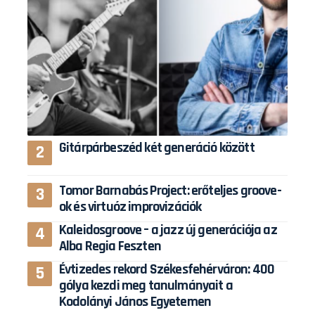
Gitárpárbeszéd két generáció között
Tomor Barnabás Project: erőteljes groove-
ok és virtuóz improvizációk
Kaleidosgroove – a jazz új generációja az
Alba Regia Feszten
Évtizedes rekord Székesfehérváron: 400
gólya kezdi meg tanulmányait a
Kodolányi János Egyetemen