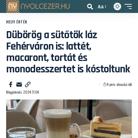
Aa
HELYI ÉRTÉK
Dübörög a sütőtök láz
Fehérváron is: lattét,
macaront, tortát és
monodesszertet is kóstoltunk
4 perc olvasási idő
Megjelenés: 2024.11.04.