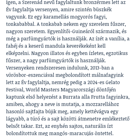
Igen, a Szerenád nevű fagylaltunk bronzérmes lett az
Év fagylaltja versenyen, amire szintén büszkék
vagyunk. Ez egy karamellás mogyorós fagyi,
tonkababbal. A tonkabab nekem egy szerelem fűszer,
nagyon szeretem. Egyenlítői-Guineáról származik, és
még a parfümgyártók is használják. Az ízét a vanília, a
fahéj és a keserű mandula keverékeként kell
elképzelni. Nagyon illatos és egyben ízletes, egzotikus
fűszer, a nagy parfümgyártók is használják.
Versenyeken rendszeresen indulunk, 2013-ban a
vörösbor-eszenciával megbolondított málnafagyink
lett az Év fagylaltja, nemrég pedig a 2024-es Gelato
Festival, World Masters Magyarországi döntőjén
kaptunk első helyezést a Burrata alla Frutta fagyinkra,
amiben, ahogy a neve is mutatja, a mozzarellához
hasonló sajtfajta bújik meg, amely kettévágva egy
lágyabb, a túró és a sajt közötti átmenetre emlékeztető
belsőt takar. Ezt, az enyhén sajtos, naturális ízt
bolondítottuk meg mangós-maracujás öntettel.