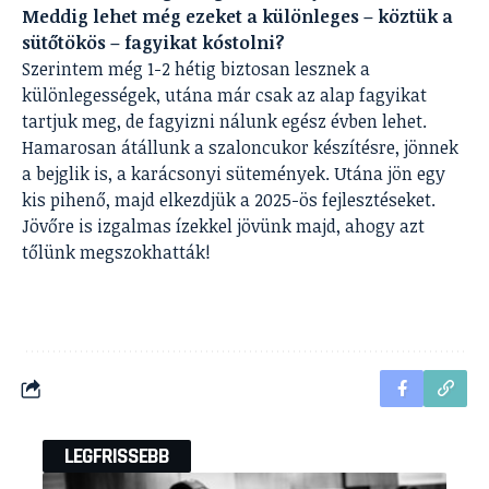
Meddig lehet még ezeket a különleges – köztük a
sütőtökös – fagyikat kóstolni?
Szerintem még 1-2 hétig biztosan lesznek a
különlegességek, utána már csak az alap fagyikat
tartjuk meg, de fagyizni nálunk egész évben lehet.
Hamarosan átállunk a szaloncukor készítésre, jönnek
a bejglik is, a karácsonyi sütemények. Utána jön egy
kis pihenő, majd elkezdjük a 2025-ös fejlesztéseket.
Jövőre is izgalmas ízekkel jövünk majd, ahogy azt
tőlünk megszokhatták!
LEGFRISSEBB