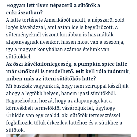
Hogyan lett ilyen népszerű a sütőtök a
cukrászatban?
A latte története Amerikából indult, a népszerű, zöld
logós kávéházzal, ami aztán ide is begyűrűzött. A
süteményeknél viszont korábban is használták
alapanyagnak ilyenkor, hiszen most van a szezonja,
így a magyar konyhában számos ételünk van
sütőtökkel.
Az őszi kávékülönlegesség, a pumpkin spice latte
már Önöknél is rendelhető. Mit kell róla tudnunk,
miben más az itteni sütőtökös latte?
Mi büszkék vagyunk rá, hogy nem sziruppal készítjük,
ahogy a legtöbb helyen, hanem igazi sütőtökből.
Ragaszkodom hozzá, hogy az alapanyagokat a
környékbeli termelőktől vásároljuk fel, úgyhogy
Úrhidán van egy család, aki sütőtök termesztéssel
foglalkozik, tőlük érkezik a lattéhoz és a sütikhez a
sütőtök.