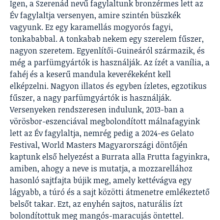
Igen, a Szerenád nevű fagylaltunk bronzérmes lett az
Év fagylaltja versenyen, amire szintén büszkék
vagyunk. Ez egy karamellás mogyorós fagyi,
tonkababbal. A tonkabab nekem egy szerelem fűszer,
nagyon szeretem. Egyenlítői-Guineáról származik, és
még a parfümgyártók is használják. Az ízét a vanília, a
fahéj és a keserű mandula keverékeként kell
elképzelni. Nagyon illatos és egyben ízletes, egzotikus
fűszer, a nagy parfümgyártók is használják.
Versenyeken rendszeresen indulunk, 2013-ban a
vörösbor-eszenciával megbolondított málnafagyink
lett az Év fagylaltja, nemrég pedig a 2024-es Gelato
Festival, World Masters Magyarországi döntőjén
kaptunk első helyezést a Burrata alla Frutta fagyinkra,
amiben, ahogy a neve is mutatja, a mozzarellához
hasonló sajtfajta bújik meg, amely kettévágva egy
lágyabb, a túró és a sajt közötti átmenetre emlékeztető
belsőt takar. Ezt, az enyhén sajtos, naturális ízt
bolondítottuk meg mangós-maracujás öntettel.