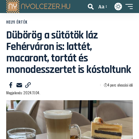
Aa
HELYI ÉRTÉK
Dübörög a sütőtök láz
Fehérváron is: lattét,
macaront, tortát és
monodesszertet is kóstoltunk
4 perc olvasási idő
Megjelenés: 2024.11.04.