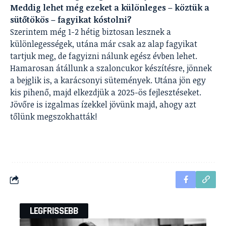
Meddig lehet még ezeket a különleges – köztük a
sütőtökös – fagyikat kóstolni?
Szerintem még 1-2 hétig biztosan lesznek a
különlegességek, utána már csak az alap fagyikat
tartjuk meg, de fagyizni nálunk egész évben lehet.
Hamarosan átállunk a szaloncukor készítésre, jönnek
a bejglik is, a karácsonyi sütemények. Utána jön egy
kis pihenő, majd elkezdjük a 2025-ös fejlesztéseket.
Jövőre is izgalmas ízekkel jövünk majd, ahogy azt
tőlünk megszokhatták!
LEGFRISSEBB