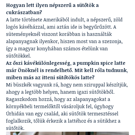
Hogyan lett ilyen népszerű a sütőtök a
cukrászatban?
A latte története Amerikából indult, a népszerű, zöld
logós kávéházzal, ami aztán ide is begyűrűzött. A
süteményeknél viszont korábban is használták
alapanyagnak ilyenkor, hiszen most van a szezonja,
így a magyar konyhában számos ételünk van
sütőtökkel.
Az őszi kávékülönlegesség, a pumpkin spice latte
már Önöknél is rendelhető. Mit kell róla tudnunk,
miben más az itteni sütőtökös latte?
Mi büszkék vagyunk rá, hogy nem sziruppal készítjük,
ahogy a legtöbb helyen, hanem igazi sütőtökből.
Ragaszkodom hozzá, hogy az alapanyagokat a
környékbeli termelőktől vásároljuk fel, úgyhogy
Úrhidán van egy család, aki sütőtök termesztéssel
foglalkozik, tőlük érkezik a lattéhoz és a sütikhez a
sütőtök.