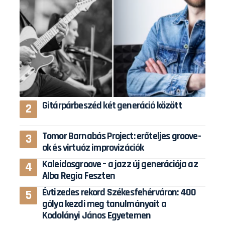
Gitárpárbeszéd két generáció között
Tomor Barnabás Project: erőteljes groove-
ok és virtuóz improvizációk
Kaleidosgroove – a jazz új generációja az
Alba Regia Feszten
Évtizedes rekord Székesfehérváron: 400
gólya kezdi meg tanulmányait a
Kodolányi János Egyetemen