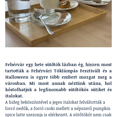
Fehérvár egy hete sütőtök lázban ég, hiszen most
tartották a Fehérvári Töklámpás Fesztivált és a
Halloween is egyre több embert mozgat meg a
városban. Mi most annak néztünk utána, hol
kóstolhatjuk a legfinomabb sütőtökös sütiket és
italokat.
A hideg beköszöntével a jeges italokat felváltották a
forró nedűk, a forró csoki mellett a népszerű pumpkin
spice latte szezonja is elérkezett. A sütőtököt nem csak