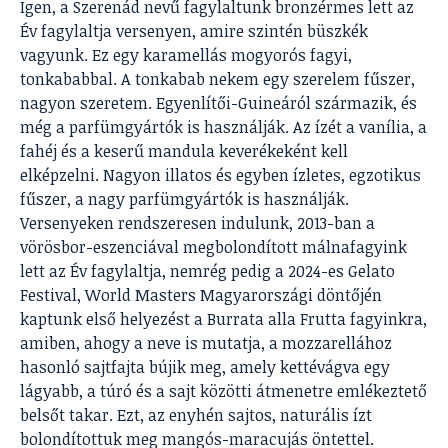
Igen, a Szerenád nevű fagylaltunk bronzérmes lett az
Év fagylaltja versenyen, amire szintén büszkék
vagyunk. Ez egy karamellás mogyorós fagyi,
tonkababbal. A tonkabab nekem egy szerelem fűszer,
nagyon szeretem. Egyenlítői-Guineáról származik, és
még a parfümgyártók is használják. Az ízét a vanília, a
fahéj és a keserű mandula keverékeként kell
elképzelni. Nagyon illatos és egyben ízletes, egzotikus
fűszer, a nagy parfümgyártók is használják.
Versenyeken rendszeresen indulunk, 2013-ban a
vörösbor-eszenciával megbolondított málnafagyink
lett az Év fagylaltja, nemrég pedig a 2024-es Gelato
Festival, World Masters Magyarországi döntőjén
kaptunk első helyezést a Burrata alla Frutta fagyinkra,
amiben, ahogy a neve is mutatja, a mozzarellához
hasonló sajtfajta bújik meg, amely kettévágva egy
lágyabb, a túró és a sajt közötti átmenetre emlékeztető
belsőt takar. Ezt, az enyhén sajtos, naturális ízt
bolondítottuk meg mangós-maracujás öntettel.