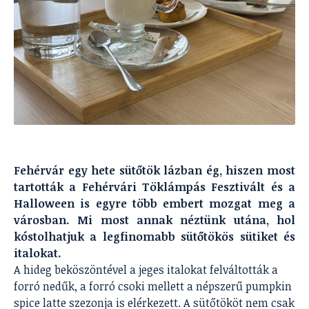
Fehérvár egy hete sütőtök lázban ég, hiszen most
tartották a Fehérvári Töklámpás Fesztivált és a
Halloween is egyre több embert mozgat meg a
városban. Mi most annak néztünk utána, hol
kóstolhatjuk a legfinomabb sütőtökös sütiket és
italokat.
A hideg beköszöntével a jeges italokat felváltották a
forró nedűk, a forró csoki mellett a népszerű pumpkin
spice latte szezonja is elérkezett. A sütőtököt nem csak