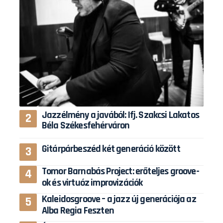
Jazzélmény a javából: Ifj. Szakcsi Lakatos
Béla Székesfehérváron
Gitárpárbeszéd két generáció között
Tomor Barnabás Project: erőteljes groove-
ok és virtuóz improvizációk
Kaleidosgroove – a jazz új generációja az
Alba Regia Feszten