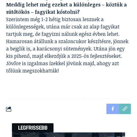
Meddig lehet még ezeket a különleges – köztük a
sütőtökös – fagyikat kóstolni?
Szerintem még 1-2 hétig biztosan lesznek a
különlegességek, utána már csak az alap fagyikat
tartjuk meg, de fagyizni nálunk egész évben lehet.
Hamarosan átállunk a szaloncukor készítésre, jönnek
a bejglik is, a karácsonyi sütemények. Utána jön egy
kis pihenő, majd elkezdjük a 2025-ös fejlesztéseket.
Jövőre is izgalmas ízekkel jövünk majd, ahogy azt
tőlünk megszokhatták!
LEGFRISSEBB