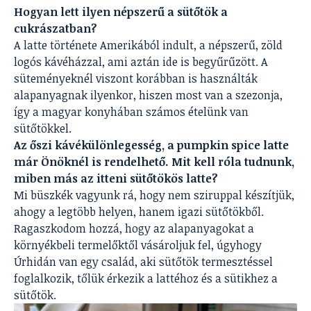
Hogyan lett ilyen népszerű a sütőtök a
cukrászatban?
A latte története Amerikából indult, a népszerű, zöld
logós kávéházzal, ami aztán ide is begyűrűzött. A
süteményeknél viszont korábban is használták
alapanyagnak ilyenkor, hiszen most van a szezonja,
így a magyar konyhában számos ételünk van
sütőtökkel.
Az őszi kávékülönlegesség, a pumpkin spice latte
már Önöknél is rendelhető. Mit kell róla tudnunk,
miben más az itteni sütőtökös latte?
Mi büszkék vagyunk rá, hogy nem sziruppal készítjük,
ahogy a legtöbb helyen, hanem igazi sütőtökből.
Ragaszkodom hozzá, hogy az alapanyagokat a
környékbeli termelőktől vásároljuk fel, úgyhogy
Úrhidán van egy család, aki sütőtök termesztéssel
foglalkozik, tőlük érkezik a lattéhoz és a sütikhez a
sütőtök.