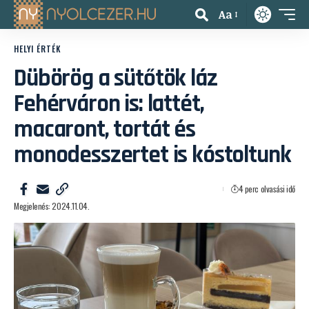
Aa
HELYI ÉRTÉK
Dübörög a sütőtök láz
Fehérváron is: lattét,
macaront, tortát és
monodesszertet is kóstoltunk
4 perc olvasási idő
Megjelenés: 2024.11.04.