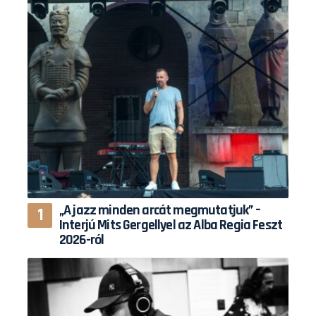
„A jazz minden arcát megmutatjuk” –
Interjú Mits Gergellyel az Alba Regia Feszt
2026-ról