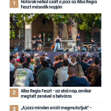
Határok nélkül szólt a jazz az Alba Regia
Feszt második napján
Alba Regia Feszt – az első nap, amikor
megtelt zenével a belváros
„A jazz minden arcát megmutatjuk” –