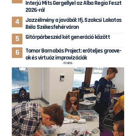
Interjú Mits Gergellyel az Alba Regia Feszt
2026-ról
Jazzélmény a javából: Ifj. Szakcsi Lakatos
Béla Székesfehérváron
Gitárpárbeszéd két generáció között
Tomor Barnabás Project: erőteljes groove-
ok és virtuóz improvizációk
- Hirdetés -