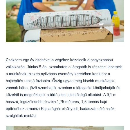
Csaknem egy év elteltével a végéhez közeledik a nagyszabású
vállalkozás. Június 5-én, szombaton a látogatók is részesei lehetnek
a munkának, hiszen nyilvános esemény keretében kerül sor a
hajóépítés utolsó fázisaira. Őszig ugyan még kisebb munkálatok
vannak hátra, jövő szombattól azonban a látogatók körüljárhatják és
közelről is megnézhetik a történelmi jelentőségű alkotást. A 9,1 m
hosszú, legszélesebb részein 1,75 méteres, 1,5 tonnás hajó
építéséhez a mainzi Rajna-ágnál elsüllyedt, hadászati célú hajók
szolgáltak mintául.