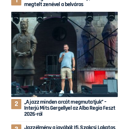
megtelt zenével a belváros
„A jazz minden arcát megmutatjuk” –
Interjú Mits Gergellyel az Alba Regia Feszt
2026-ról
Jazzélmény a javából: Ifj. Szakcsi Lakatos