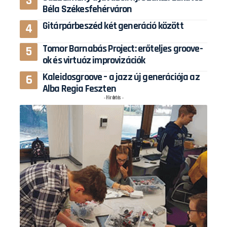
Béla Székesfehérváron
Gitárpárbeszéd két generáció között
Tomor Barnabás Project: erőteljes groove-
ok és virtuóz improvizációk
Kaleidosgroove – a jazz új generációja az
Alba Regia Feszten
- Hirdetés -