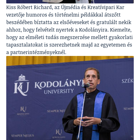
Kiss Róbert Richard, az Újmédia és Kreatívipari Kar
vezetője humoros és történelmi példákkal átszőtt
beszédében bíztatta az elsőéveseket és gratulált nekik
ahhoz, hogy felvételt nyertek a Kodolányira. Kiemelte,
hogy az elméleti tudás megszerzése mellett gyakorlati
tapasztalatokat is szerezhetnek majd az egyetemen és
a partnerintézményeknél.