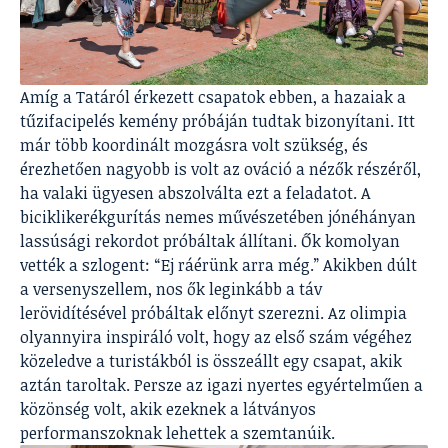
Amíg a Tatáról érkezett csapatok ebben, a hazaiak a
tűzifacipelés kemény próbáján tudtak bizonyítani. Itt
már több koordinált mozgásra volt szükség, és
érezhetően nagyobb is volt az ováció a nézők részéről,
ha valaki ügyesen abszolválta ezt a feladatot. A
biciklikerékgurítás nemes művészetében jónéhányan
lassúsági rekordot próbáltak állítani. Ők komolyan
vették a szlogent: “Ej ráérünk arra még.” Akikben dúlt
a versenyszellem, nos ők leginkább a táv
lerövidítésével próbáltak előnyt szerezni. Az olimpia
olyannyira inspiráló volt, hogy az első szám végéhez
közeledve a turistákból is összeállt egy csapat, akik
aztán taroltak. Persze az igazi nyertes egyértelműen a
közönség volt, akik ezeknek a látványos
performanszoknak lehettek a szemtanúik.