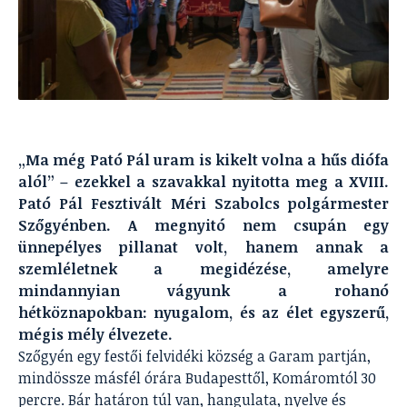
„Ma még Pató Pál uram is kikelt volna a hűs diófa
alól” – ezekkel a szavakkal nyitotta meg a XVIII.
Pató Pál Fesztivált Méri Szabolcs polgármester
Szőgyénben. A megnyitó nem csupán egy
ünnepélyes pillanat volt, hanem annak a
szemléletnek a megidézése, amelyre
mindannyian vágyunk a rohanó
hétköznapokban: nyugalom, és az élet egyszerű,
mégis mély élvezete.
Szőgyén egy festői felvidéki község a Garam partján,
mindössze másfél órára Budapesttől, Komáromtól 30
percre. Bár határon túl van, hangulata, nyelve és