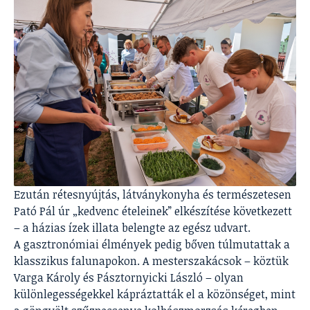
Ezután rétesnyújtás, látványkonyha és természetesen
Pató Pál úr „kedvenc ételeinek” elkészítése következett
– a házias ízek illata belengte az egész udvart.
A gasztronómiai élmények pedig bőven túlmutattak a
klasszikus falunapokon. A mesterszakácsok – köztük
Varga Károly és Pásztornyicki László – olyan
különlegességekkel kápráztatták el a közönséget, mint