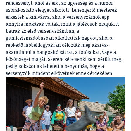
rendezvényt, ahol az erő, az ügyesség és a humor
szórakoztató elegyet alkotott. Lehengerlő mesterek
érkeztek a kihívásra, ahol a versenyszámok épp
annyira mókásak voltak, mint a játékosok maguk. A
bátrak az első versenyszámban, a
gumicsizmadobásban alkothattak nagyot, ahol a
repkedő lábbelik gyakran célozták meg akarva-
akaratlanul a hangosító sátrat, a fotósokat, vagy a
közönséget magát. Szerencsére senki sem sérült meg,
pedig sokszor az lehetett a benyomás, hogy a
versenyzők mindent elkövetnek ennek érdekében.