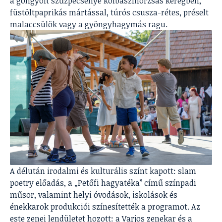
a göngyölt szűzpecsenye kolbászmorzsás kéregben,
füstöltpaprikás mártással, túrós csusza-rétes, préselt
malaccsülök vagy a gyöngyhagymás ragu.
A délután irodalmi és kulturális színt kapott: slam
poetry előadás, a „Petőfi hagyatéka” című színpadi
műsor, valamint helyi óvodások, iskolások és
énekkarok produkciói színesítették a programot. Az
este zenei lendületet hozott: a Varjos zenekar és a