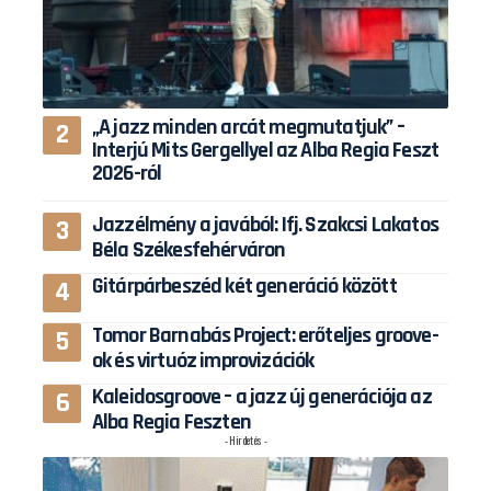
„A jazz minden arcát megmutatjuk” –
Interjú Mits Gergellyel az Alba Regia Feszt
2026-ról
Jazzélmény a javából: Ifj. Szakcsi Lakatos
Béla Székesfehérváron
Gitárpárbeszéd két generáció között
Tomor Barnabás Project: erőteljes groove-
ok és virtuóz improvizációk
Kaleidosgroove – a jazz új generációja az
Alba Regia Feszten
- Hirdetés -