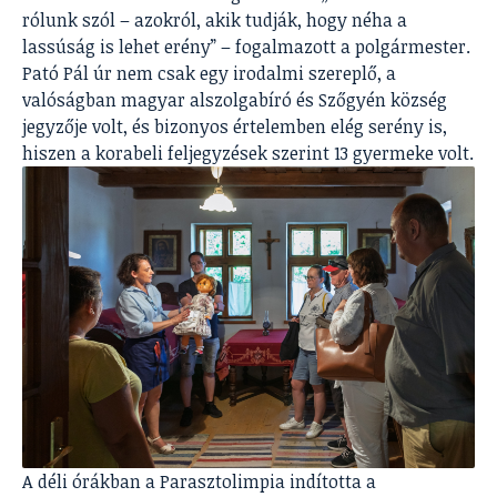
rólunk szól – azokról, akik tudják, hogy néha a
lassúság is lehet erény” – fogalmazott a polgármester.
Pató Pál úr nem csak egy irodalmi szereplő, a
valóságban magyar alszolgabíró és Szőgyén község
jegyzője volt, és bizonyos értelemben elég serény is,
hiszen a korabeli feljegyzések szerint 13 gyermeke volt.
A déli órákban a Parasztolimpia indította a