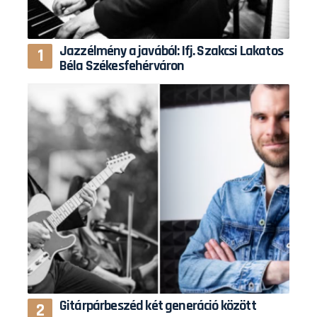
Jazzélmény a javából: Ifj. Szakcsi Lakatos
Béla Székesfehérváron
Gitárpárbeszéd két generáció között