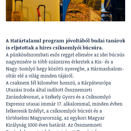
A Határtalanul program jóvoltából budai tanárok
is eljutottak a híres csíksomlyói búcsúra.
A pünkösdszombati esős reggel ellenére az idei búcsús
nagymisére is több százezren érkeztek a Kis- és a
Nagy-Somlyó hegy közötti nyeregbe, a Hármashalom-
oltár elé a világ minden tájáról.
A csaknem fél kilométer hosszú, a Kárpáteurópa
Utazási Iroda által indított Össznemzeti
Zarándokvonat, a Székely Gyors és a Csíksomlyó
Expressz utasai immár 17. alkalommal, minden évben
felkeresik Erdélyt, a csíksomlyói búcsút és a
történelmi Magyarország, az egykori Magyar
Királyság 1000 éves határát. Az Össznemzeti