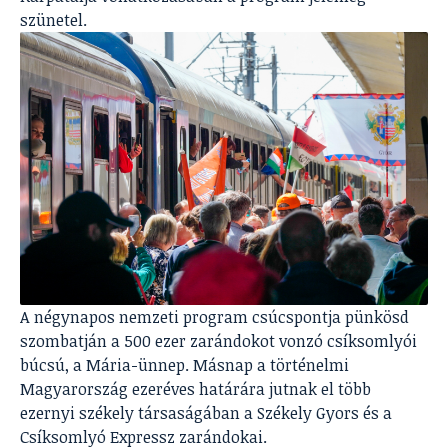
szünetel.
A négynapos nemzeti program csúcspontja pünkösd
szombatján a 500 ezer zarándokot vonzó csíksomlyói
búcsú, a Mária-ünnep. Másnap a történelmi
Magyarország ezeréves határára jutnak el több
ezernyi székely társaságában a Székely Gyors és a
Csíksomlyó Expressz zarándokai.