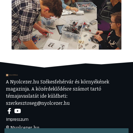
A Nyolcezer.hu Székesfehérvár és környékének
magazinja. A közérdeklődésre számot tartó
témajavaslatát ide küldheti:
szerkesztoseg@nyolcezer.hu
Impresszum
© Nyolcezer.hu