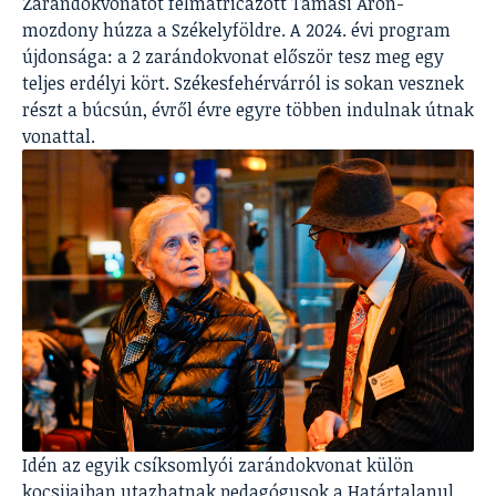
Zarándokvonatot felmatricázott Tamási Áron-
mozdony húzza a Székelyföldre. A 2024. évi program
újdonsága: a 2 zarándokvonat először tesz meg egy
teljes erdélyi kört. Székesfehérvárról is sokan vesznek
részt a búcsún, évről évre egyre többen indulnak útnak
vonattal.
Idén az egyik csíksomlyói zarándokvonat külön
kocsijaiban utazhatnak pedagógusok a Határtalanul