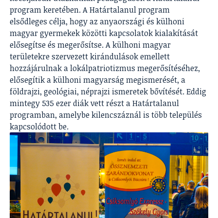
program keretében. A Határtalanul program
elsődleges célja, hogy az anyaországi és külhoni
magyar gyermekek közötti kapcsolatok kialakítását
elősegítse és megerősítse. A külhoni magyar
területekre szervezett kirándulások emellett
hozzájárulnak a lokálpatriotizmus megerősítéséhez,
elősegítik a külhoni magyarság megismerését, a
földrajzi, geológiai, néprajzi ismeretek bővítését. Eddig
mintegy 535 ezer diák vett részt a Határtalanul
programban, amelybe kilencszáznál is több település
kapcsolódott be.