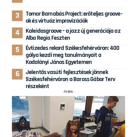
Tomor Barnabás Project: erőteljes groove-
ok és virtuóz improvizációk
Kaleidosgroove – a jazz új generációja az
Alba Regia Feszten
Évtizedes rekord Székesfehérváron: 400
gólya kezdi meg tanulmányait a
Kodolányi János Egyetemen
Jelentős vasúti fejlesztések jönnek
Székesfehérváron a Baross Gábor Terv
részeként
- Hirdetés -