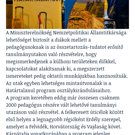
A Miniszterelnökség Nemzetpolitikai Államtitkársága
lehetőséget biztosít a diákok mellett a
pedagógusoknak is az összetartozás-tudatot erősítő
tanulmányutakon való részvételre, hogy
megismerkedjenek a külhoni területeken élőkkel,
kapcsolatokat alakítsanak ki, a megszerzett
ismereteket pedig oktatói munkájukban hasznosítsák.
Az utak egyben lehetséges mintaútvonalak is a
Határtalanul program osztálykirándulásaihoz.
A program keretében eddig már összesen csaknem
2000 pedagógus részére vált lehetővé tanulmányi
utazáson való részvétel. A felkeresett úticélok között
első helyen a legnagyobb régióként Erdély szerepel,
amelyet a Felvidék, Horvátország és Vajdaság követ.
Kárpátalja vonatkozásában a program jelenleg