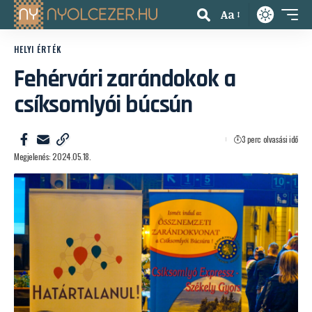
Aa
HELYI ÉRTÉK
Fehérvári zarándokok a
csíksomlyói búcsún
3 perc olvasási idő
Megjelenés: 2024.05.18.