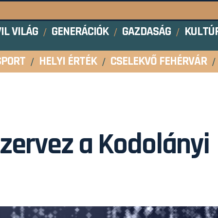
VIL VILÁG
GENERÁCIÓK
GAZDASÁG
KULTÚ
SPORT
HELYI ÉRTÉK
CSELEKVŐ FEHÉRVÁR
szervez a Kodolányi