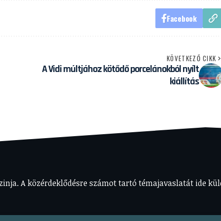
Facebook
KÖVETKEZŐ CIKK
A Vidi múltjához kötődő porcelánokból nyílt
kiállítás
nja. A közérdeklődésre számot tartó témajavaslatát ide kül