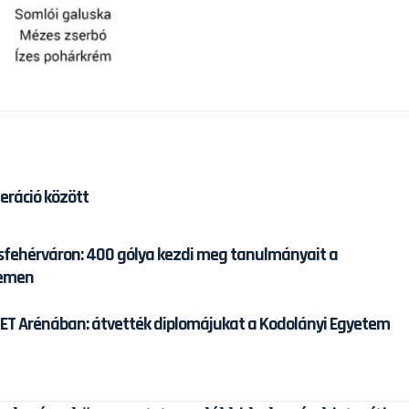
eráció között
sfehérváron: 400 gólya kezdi meg tanulmányait a
temen
ET Arénában: átvették diplomájukat a Kodolányi Egyetem