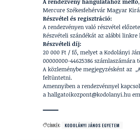
A rendezvény hangulatához méltó, e
Mercure Székesfehérvár Magyar Király
Részvétel és regisztráció:
A rendezvényen való részvétel előzete
Részvételi szándékát
az alábbi linkre
Részvételi díj:
20 000 Ft / fő, melyet a Kodolányi J
00000000-44625386 számlaszámára tört
A közleménybe megjegyzésként az „Al
feltüntetni.
Amennyiben a rendezvénnyel kapcsola
a
hallgatoikozpont@kodolanyi.hu
ema
CÍMKÉK:
KODOLÁNYI JÁNOS EGYETEM