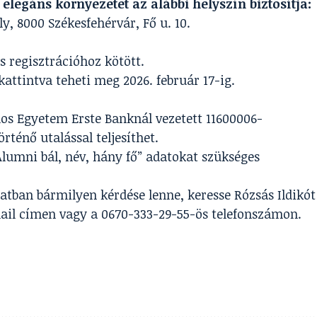
legáns környezetet az alábbi helyszín biztosítja:
, 8000 Székesfehérvár, Fő u. 10.
s regisztrációhoz kötött.
 kattintva
teheti meg 2026. február 17-ig.
ános Egyetem Erste Banknál vezetett 11600006-
énő utalással teljesíthet.
umni bál, név, hány fő” adatokat szükséges
tban bármilyen kérdése lenne, keresse Rózsás Ildikót
il címen vagy a 0670-333-29-55-ös telefonszámon.