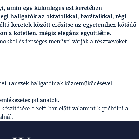
yi, amin egy különleges est keretében
egi hallgatók az oktatóikkal, barátaikkal, régi
méltó keretek között erősítse az egyetemhez kötődő
son a kötetlen, mégis elegáns együttlétre.
okkal és fenséges menüvel várják a résztvevőket.
ei Tanszék hallgatóinak közreműködésével
 emlékezetes pillanatok.
 készítésére a Selfi box előtt valamint kipróbálni a
alnál.