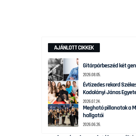
AJÁNLOTT CIKKEK
Gitárpárbeszéd két gen
2026.08.05.
Évtizedes rekord Széke
Kodolányi János Egye
2026.07.24.
Megható pillanatok a M
hallgatói
2026.06.26.