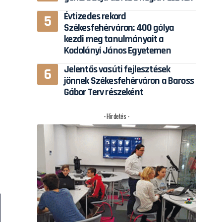
Évtizedes rekord
Székesfehérváron: 400 gólya
kezdi meg tanulmányait a
Kodolányi János Egyetemen
Jelentős vasúti fejlesztések
jönnek Székesfehérváron a Baross
Gábor Terv részeként
- Hirdetés -