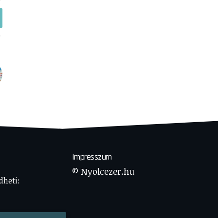
Impresszum
© Nyolcezer.hu
dheti: