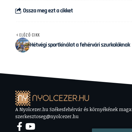
Ossza meg ezt a cikket
ELŐZŐ CIKK
Hétvégi sportkínálat a fehérvári szurkolóknak
A Nyolcezer.hu Székesfehérvár és környékének magazi
szerkesztoseg@nyolcezer.hu