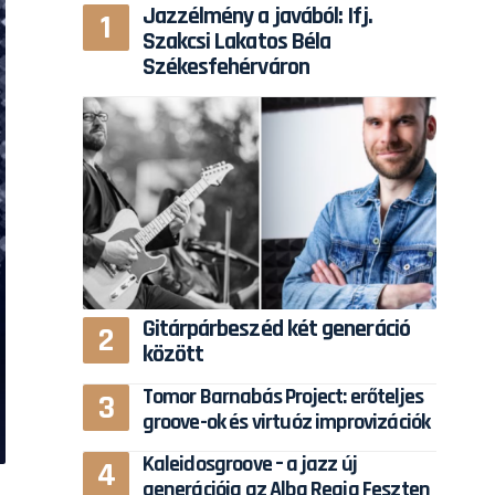
Jazzélmény a javából: Ifj.
Szakcsi Lakatos Béla
Székesfehérváron
Gitárpárbeszéd két generáció
között
Tomor Barnabás Project: erőteljes
groove-ok és virtuóz improvizációk
Kaleidosgroove – a jazz új
generációja az Alba Regia Feszten