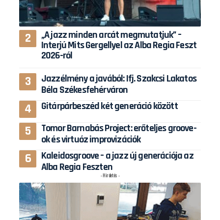
„A jazz minden arcát megmutatjuk” –
Interjú Mits Gergellyel az Alba Regia Feszt
2026-ról
Jazzélmény a javából: Ifj. Szakcsi Lakatos
Béla Székesfehérváron
Gitárpárbeszéd két generáció között
Tomor Barnabás Project: erőteljes groove-
ok és virtuóz improvizációk
Kaleidosgroove – a jazz új generációja az
Alba Regia Feszten
- Hirdetés -