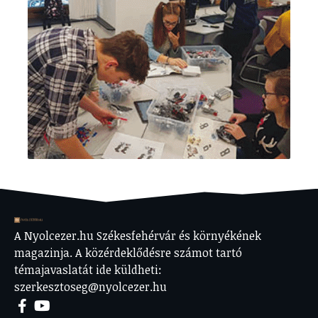
A Nyolcezer.hu Székesfehérvár és környékének
magazinja. A közérdeklődésre számot tartó
témajavaslatát ide küldheti:
szerkesztoseg@nyolcezer.hu