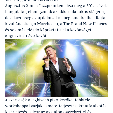
Augusztus 2-án a Jazzpikniken idézi meg a 80’-as évek
hangulatát, elhangzanak az akkori ikonikus slágerei,
de a közönség az új dalaival is megismerkedhet. Rajta
kívül Anastica, a Morcheeba, a The Brand New Heavies
és sok más előadó kápráztatja el a közönséget
augusztus 1 és 3 között.
A szervezők a legkisebb piknikezőket többféle
workshoppal várják, ismeretterjesztés, kreatív alkotás,
kísérletezés is lesz az asztalon Gyerekréttel és