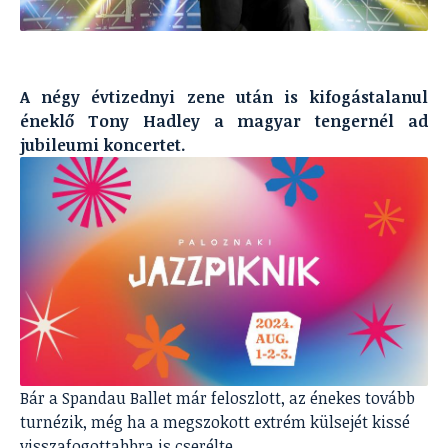
A négy évtizednyi zene után is kifogástalanul
éneklő Tony Hadley a magyar tengernél ad
jubileumi koncertet.
Bár a Spandau Ballet már feloszlott, az énekes tovább
turnézik, még ha a megszokott extrém külsejét kissé
visszafogottabbra is cserélte.