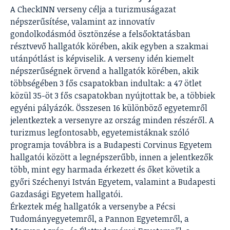
A CheckINN verseny célja a turizmuságazat
népszerűsítése, valamint az innovatív
gondolkodásmód ösztönzése a felsőoktatásban
résztvevő hallgatók körében, akik egyben a szakmai
utánpótlást is képviselik. A verseny idén kiemelt
népszerűségnek örvend a hallgatók körében, akik
többségében 3 fős csapatokban indultak: a 47 ötlet
közül 35-öt 3 fős csapatokban nyújtottak be, a többiek
egyéni pályázók. Összesen 16 különböző egyetemről
jelentkeztek a versenyre az ország minden részéről. A
turizmus legfontosabb, egyetemistáknak szóló
programja továbbra is a Budapesti Corvinus Egyetem
hallgatói között a legnépszerűbb, innen a jelentkezők
több, mint egy harmada érkezett és őket követik a
győri Széchenyi István Egyetem, valamint a Budapesti
Gazdasági Egyetem hallgatói.
Érkeztek még hallgatók a versenybe a Pécsi
Tudományegyetemről, a Pannon Egyetemről, a