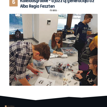
Kaleidosgroove – a jazz új generációja az
Alba Regia Feszten
- Hirdetés -