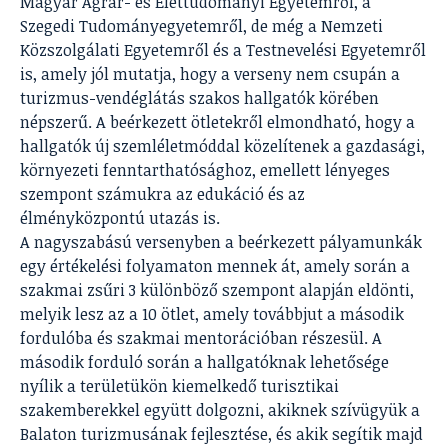
Magyar Agrár- és Élettudományi Egyetemről, a
Szegedi Tudományegyetemről, de még a Nemzeti
Közszolgálati Egyetemről és a Testnevelési Egyetemről
is, amely jól mutatja, hogy a verseny nem csupán a
turizmus-vendéglátás szakos hallgatók körében
népszerű. A beérkezett ötletekről elmondható, hogy a
hallgatók új szemléletmóddal közelítenek a gazdasági,
környezeti fenntarthatósághoz, emellett lényeges
szempont számukra az edukáció és az
élményközpontú utazás is.
A nagyszabású versenyben a beérkezett pályamunkák
egy értékelési folyamaton mennek át, amely során a
szakmai zsűri 3 különböző szempont alapján eldönti,
melyik lesz az a 10 ötlet, amely továbbjut a második
fordulóba és szakmai mentorációban részesül. A
második forduló során a hallgatóknak lehetősége
nyílik a területükön kiemelkedő turisztikai
szakemberekkel együtt dolgozni, akiknek szívügyük a
Balaton turizmusának fejlesztése, és akik segítik majd