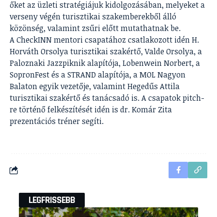
őket az üzleti stratégiájuk kidolgozásában, melyeket a
verseny végén turisztikai szakemberekből álló
közönség, valamint zsűri előtt mutathatnak be.
A CheckINN mentori csapatához csatlakozott idén H.
Horváth Orsolya turisztikai szakértő, Valde Orsolya, a
Paloznaki Jazzpiknik alapítója, Lobenwein Norbert, a
SopronFest és a STRAND alapítója, a MOL Nagyon
Balaton egyik vezetője, valamint Hegedűs Attila
turisztikai szakértő és tanácsadó is. A csapatok pitch-
re történő felkészítését idén is dr. Komár Zita
prezentációs tréner segíti.
LEGFRISSEBB