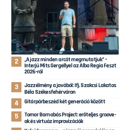
„A jazz minden arcát megmutatjuk” –
Interjú Mits Gergellyel az Alba Regia Feszt
2026-ról
Jazzélmény a javából: Ifj. Szakcsi Lakatos
Béla Székesfehérváron
Gitárpárbeszéd két generáció között
Tomor Barnabás Project: erőteljes groove-
ok és virtuóz improvizációk