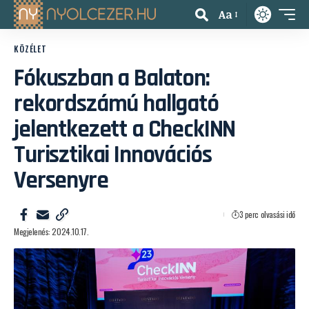
Aa
KÖZÉLET
Fókuszban a Balaton:
rekordszámú hallgató
jelentkezett a CheckINN
Turisztikai Innovációs
Versenyre
3 perc olvasási idő
Megjelenés: 2024.10.17.