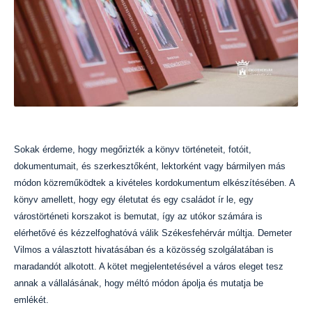
Sokak érdeme, hogy megőrizték a könyv történeteit, fotóit,
dokumentumait, és szerkesztőként, lektorként vagy bármilyen más
módon közreműködtek a kivételes kordokumentum elkészítésében. A
könyv amellett, hogy egy életutat és egy családot ír le, egy
várostörténeti korszakot is bemutat, így az utókor számára is
elérhetővé és kézzelfoghatóvá válik Székesfehérvár múltja. Demeter
Vilmos a választott hivatásában és a közösség szolgálatában is
maradandót alkotott. A kötet megjelentetésével a város eleget tesz
annak a vállalásának, hogy méltó módon ápolja és mutatja be
emlékét.