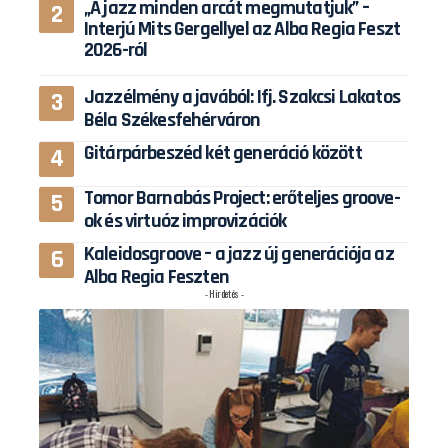
„A jazz minden arcát megmutatjuk” –
Interjú Mits Gergellyel az Alba Regia Feszt
2026-ról
Jazzélmény a javából: Ifj. Szakcsi Lakatos
Béla Székesfehérváron
Gitárpárbeszéd két generáció között
Tomor Barnabás Project: erőteljes groove-
ok és virtuóz improvizációk
Kaleidosgroove – a jazz új generációja az
Alba Regia Feszten
- Hirdetés -