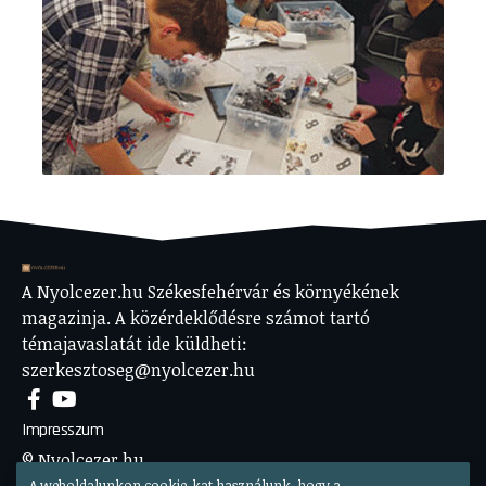
A Nyolcezer.hu Székesfehérvár és környékének
magazinja. A közérdeklődésre számot tartó
témajavaslatát ide küldheti:
szerkesztoseg@nyolcezer.hu
Impresszum
© Nyolcezer.hu
A weboldalunkon cookie-kat használunk, hogy a