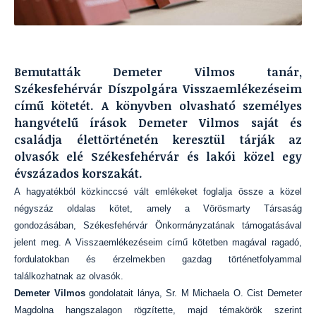
Bemutatták Demeter Vilmos tanár,
Székesfehérvár Díszpolgára Visszaemlékezéseim
című kötetét. A könyvben olvasható személyes
hangvételű írások Demeter Vilmos saját és
családja élettörténetén keresztül tárják az
olvasók elé Székesfehérvár és lakói közel egy
évszázados korszakát.
A hagyatékból közkinccsé vált emlékeket foglalja össze a közel
négyszáz oldalas kötet, amely a Vörösmarty Társaság
gondozásában, Székesfehérvár Önkormányzatának támogatásával
jelent meg. A Visszaemlékezéseim című kötetben magával ragadó,
fordulatokban és érzelmekben gazdag történetfolyammal
találkozhatnak az olvasók.
Demeter Vilmos
gondolatait lánya, Sr. M Michaela O. Cist Demeter
Magdolna hangszalagon rögzítette, majd témakörök szerint