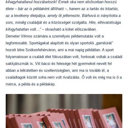
kihagyhatatlanul hozzátartozik! Ennek oka nem elsősorban hosszú
élete – bár az is példaként állítható –, hanem az a tartás és kitartás,
az a tevékeny életpálya, amely őt jellemezte. Bárhová is irányította a
sors, mindig családját és a közösséget szolgálta. Hite, elhivatottsága
kifogyhatatlan volt…” –
olvasható a kötet előszavában.
Demeter Vilmos számára a személyes példamutatás volt a
legfontosabb. Sportágakat alapított és olyan sportolói „garnitúrát”
hozott létre Székesfehérváron, ami a mai napig példátlan. A sport
folyamatosan a családi élet fókuszában volt, fontosak voltak a családi
sakkjátszmák is. Vili bácsi és felesége hét gyermeket nevelt fel
abban a lelkületben és szellemiségben, ami ma is tovább él, a
családtagok között soha nem volt rivalizálás. Ő volt és még ma is ő a
mérce, a példa és a példakép.