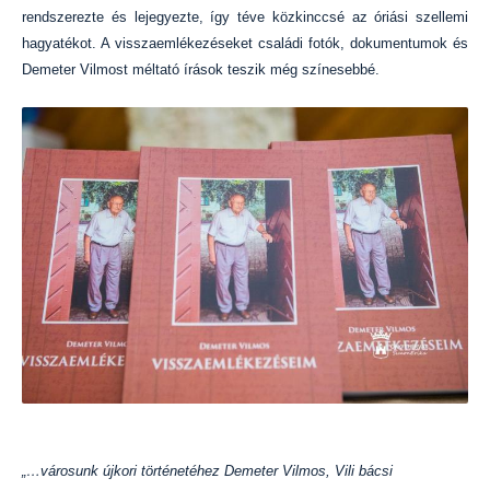
rendszerezte és lejegyezte, így téve közkinccsé az óriási szellemi
hagyatékot. A visszaemlékezéseket családi fotók, dokumentumok és
Demeter Vilmost méltató írások teszik még színesebbé.
„…városunk újkori történetéhez Demeter Vilmos, Vili bácsi