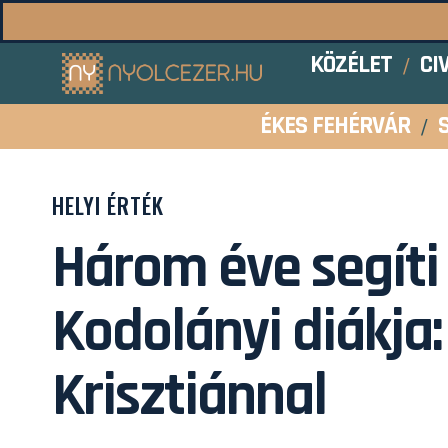
KÖZÉLET
CI
ÉKES FEHÉRVÁR
HELYI ÉRTÉK
Három éve segíti
Kodolányi diákja:
Krisztiánnal