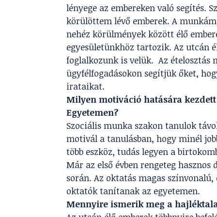
lényege az embereken való segítés. S
körülöttem lévő emberek. A munkám s
nehéz körülmények között élő embere
egyesületünkhöz tartozik. Az utcán é
foglalkozunk is velük. Az ételosztás m
ügyfélfogadásokon segítjük őket, ho
irataikat.
Milyen motiváció hatására kezdett 
Egyetemen?
Szociális munka szakon tanulok távok
motivál a tanulásban, hogy minél job
több eszköz, tudás legyen a birtokom
Már az első évben rengeteg hasznos 
során. Az oktatás magas színvonalú, 
oktatók tanítanak az egyetemen.
Mennyire ismerik meg a hajléktala