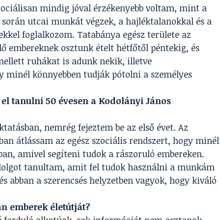
zociálisan mindig jóval érzékenyebb voltam, mint a
orán utcai munkát végzek, a hajléktalanokkal és a
kkel foglalkozom. Tatabánya egész területe az
lő embereknek osztunk ételt hétfőtől péntekig, és
ellett ruhákat is adunk nekik, illetve
gy minél könnyebben tudják pótolni a személyes
el tanulni 50 évesen a Kodolányi János
tatásban, nemrég fejeztem be az első évet. Az
ban átlássam az egész szociális rendszert, hogy minél
ban, amivel segíteni tudok a rászoruló embereken.
dolgot tanultam, amit fel tudok használni a munkám
és abban a szerencsés helyzetben vagyok, hogy kiváló
n emberek életútját?