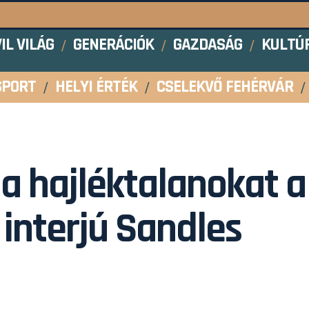
VIL VILÁG
GENERÁCIÓK
GAZDASÁG
KULTÚ
SPORT
HELYI ÉRTÉK
CSELEKVŐ FEHÉRVÁR
 a hajléktalanokat a
 interjú Sandles