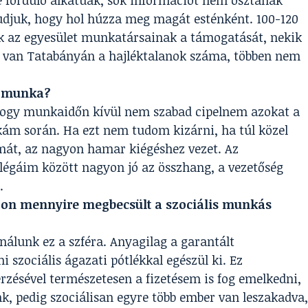
é forduló alkatúak, sok információt nem osztanak
udjuk, hogy hol húzza meg magát esténként. 100-120
ik az egyesület munkatársainak a támogatását, nekik
tt van Tatabányán a hajléktalanok száma, többen nem
a munka?
ogy munkaidőn kívül nem szabad cipelnem azokat a
ám során. Ha ezt nem tudom kizárni, ha túl közel
t, az nagyon hamar kiégéshez vezet. Az
llégáim között nagyon jó az összhang, a vezetőség
.
on mennyire megbecsült a szociális munkás
nálunk ez a szféra. Anyagilag a garantált
 szociális ágazati pótlékkal egészül ki. Ez
zésével természetesen a fizetésem is fog emelkedni,
k, pedig szociálisan egyre több ember van leszakadva,