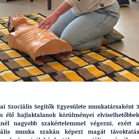
cai Szociális Segítők Egyesülete munkatársaként 
n élő hajlaktalanok körülményei elviselhetőbbe
inél nagyobb szakértelemmel végezni, ezért 
iális munka szakán képezi magát távoktatá