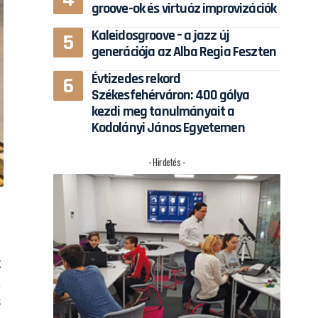
groove-ok és virtuóz improvizációk
Kaleidosgroove – a jazz új
generációja az Alba Regia Feszten
Évtizedes rekord
Székesfehérváron: 400 gólya
kezdi meg tanulmányait a
Kodolányi János Egyetemen
- Hirdetés -
3
k
a
s