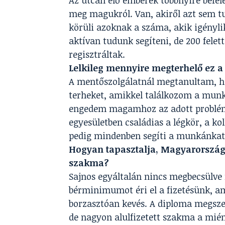
Az utcán élő emberek többnyire befel
meg magukról. Van, akiről azt sem t
körüli azoknak a száma, akik igényl
aktívan tudunk segíteni, de 200 fele
regisztráltak.
Lelkileg mennyire megterhelő ez 
A mentőszolgálatnál megtanultam, h
terheket, amikkel találkozom a munk
engedem magamhoz az adott problémá
egyesületben családias a légkör, a ko
pedig mindenben segíti a munkánkat
Hogyan tapasztalja, Magyarország
szakma?
Sajnos egyáltalán nincs megbecsülve 
bérminimumot éri el a fizetésünk, ami
borzasztóan kevés. A diploma megszer
de nagyon alulfizetett szakma a mién