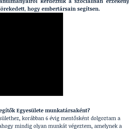
anulmányairól kérdeztük a szociálisan érzéken
 törekedett, hogy embertársain segítsen.
 Segítők Egyesülete munkatársaként?
ülethez, korábban 6 évig mentősként dolgoztam a
lahogy mindig olyan munkát végeztem, amelynek a