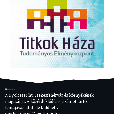
A Nyolcezer.hu Székesfehérvár és környékének
magazinja. A közérdeklődésre számot tartó
témajavaslatát ide küldheti:
szerkesztoseg@nyolcezer.hu