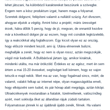
lehet játszani, ha különböző karaktereket beszúrunk a szövegbe.
Engem nem a kész produktum izgat, hanem maga a folyamat.
Szeretek dolgozni, felépíteni valamit a nullától százig. Azt élvezem,
ahogyan eljutok a végéig. Amint kész a projekt, máris ürességet
érzek, hátra dőlök 5 percig, hogy de jó, megvan, de onnantól kezdve
már a következő dolgon jár az eszem, hogy mit csinálok legközelebb,
így a reakciókkal alig foglalkozom. Egy kicsit olyan ez az ország,
hogy először mindent leszól, ami új. Utána elmennek bulizni,
meghallják a zenét, hogy ez nem is olyan rossz, aztán megszokják,
végül már kedvelik. A Bulibáróval jártam így, amikor kiraktuk,
mindenki utálta, ma már örökzöld. Érdekes ez az egész, mert én sem
értem a mai 15-20 éveseket, segítséget kell kérnem, hogy ez vajon
tetszik-e majd nekik. Mert ma az van, hogy fogalmad sincs, miért, de
valamit, valakit felkap az internet népe, olyan magasságokba emeli,
hogy elképzelni sem tudod, és pár hónap alatt megrágja, aztán kiköpi.
Ultraérzékenyek mostanában a fiatalok, türelmetlenek, valószínűleg
azért, mert sokkolja őket az állandóan rájuk zúduló tartalom.
Folyamatosan jönnek ki az újabbnál újabb zenék, filmek. Ha valami