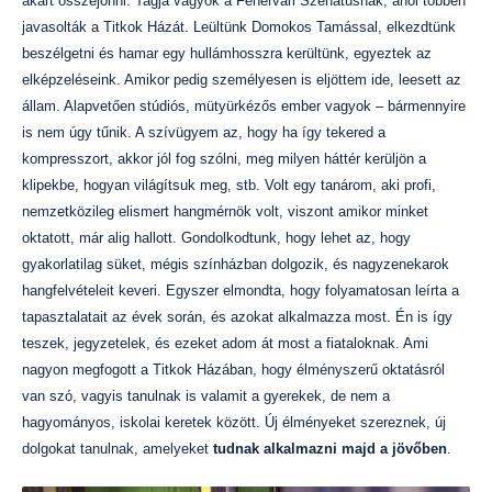
akart összejönni. Tagja vagyok a Fehérvári Szenátusnak, ahol többen
javasolták a Titkok Házát. Leültünk Domokos Tamással, elkezdtünk
beszélgetni és hamar egy hullámhosszra kerültünk, egyeztek az
elképzeléseink. Amikor pedig személyesen is eljöttem ide, leesett az
állam. Alapvetően stúdiós, mütyürkézős ember vagyok – bármennyire
is nem úgy tűnik. A szívügyem az, hogy ha így tekered a
kompresszort, akkor jól fog szólni, meg milyen háttér kerüljön a
klipekbe, hogyan világítsuk meg, stb. Volt egy tanárom, aki profi,
nemzetközileg elismert hangmérnök volt, viszont amikor minket
oktatott, már alig hallott. Gondolkodtunk, hogy lehet az, hogy
gyakorlatilag süket, mégis színházban dolgozik, és nagyzenekarok
hangfelvételeit keveri. Egyszer elmondta, hogy folyamatosan leírta a
tapasztalatait az évek során, és azokat alkalmazza most. Én is így
teszek, jegyzetelek, és ezeket adom át most a fiataloknak. Ami
nagyon megfogott a Titkok Házában, hogy élményszerű oktatásról
van szó, vagyis tanulnak is valamit a gyerekek, de nem a
hagyományos, iskolai keretek között. Új élményeket szereznek, új
dolgokat tanulnak, amelyeket
tudnak alkalmazni majd a jövőben
.