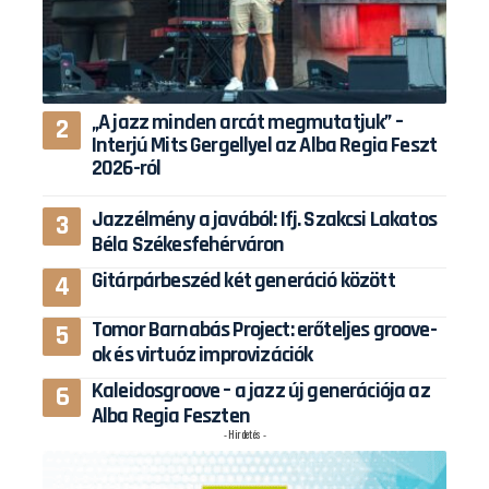
„A jazz minden arcát megmutatjuk” –
Interjú Mits Gergellyel az Alba Regia Feszt
2026-ról
Jazzélmény a javából: Ifj. Szakcsi Lakatos
Béla Székesfehérváron
Gitárpárbeszéd két generáció között
Tomor Barnabás Project: erőteljes groove-
ok és virtuóz improvizációk
Kaleidosgroove – a jazz új generációja az
Alba Regia Feszten
- Hirdetés -