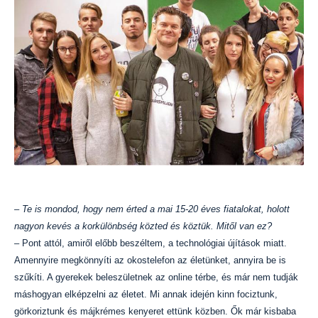
– Te is mondod, hogy nem érted a mai 15-20 éves fiatalokat, holott
nagyon kevés a korkülönbség közted és köztük. Mitől van ez?
– Pont attól, amiről előbb beszéltem, a technológiai újítások miatt.
Amennyire megkönnyíti az okostelefon az életünket, annyira be is
szűkíti. A gyerekek beleszületnek az online térbe, és már nem tudják
máshogyan elképzelni az életet. Mi annak idején kinn fociztunk,
görkoriztunk és májkrémes kenyeret ettünk közben. Ők már kisbaba