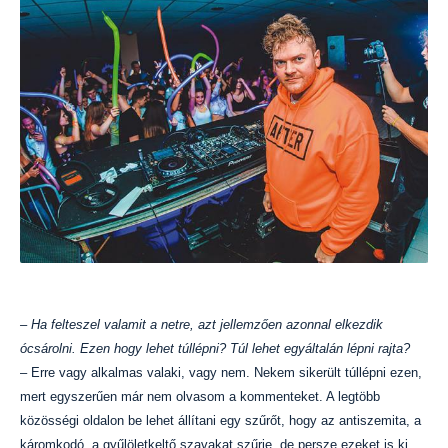
– Ha felteszel valamit a netre, azt jellemzően azonnal elkezdik
ócsárolni. Ezen hogy lehet túllépni? Túl lehet egyáltalán lépni rajta?
– Erre vagy alkalmas valaki, vagy nem. Nekem sikerült túllépni ezen,
mert egyszerűen már nem olvasom a kommenteket. A legtöbb
közösségi oldalon be lehet állítani egy szűrőt, hogy az antiszemita, a
káromkodó, a gyűlöletkeltő szavakat szűrje, de persze ezeket is ki