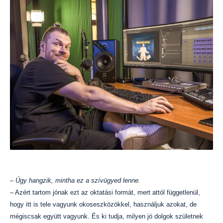
– Úgy hangzik, mintha ez a szívügyed lenne.
– Azért tartom jónak ezt az oktatási formát, mert attól függetlenül,
hogy itt is tele vagyunk okoseszközökkel, használjuk azokat, de
mégiscsak együtt vagyunk. És ki tudja, milyen jó dolgok születnek