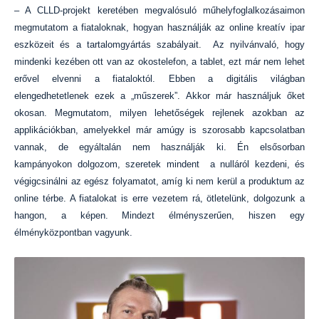
– A CLLD-projekt keretében megvalósuló műhelyfoglalkozásaimon
megmutatom a fiataloknak, hogyan használják az online kreatív ipar
eszközeit és a tartalomgyártás szabályait. Az nyilvánvaló, hogy
mindenki kezében ott van az okostelefon, a tablet, ezt már nem lehet
erővel elvenni a fiataloktól. Ebben a digitális világban
elengedhetetlenek ezek a „műszerek”. Akkor már használjuk őket
okosan. Megmutatom, milyen lehetőségek rejlenek azokban az
applikációkban, amelyekkel már amúgy is szorosabb kapcsolatban
vannak, de egyáltalán nem használják ki. Én elsősorban
kampányokon dolgozom, szeretek mindent a nulláról kezdeni, és
végigcsinálni az egész folyamatot, amíg ki nem kerül a produktum az
online térbe. A fiatalokat is erre vezetem rá, ötletelünk, dolgozunk a
hangon, a képen. Mindezt élményszerűen, hiszen egy
élményközpontban vagyunk.