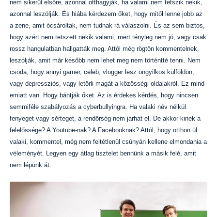
nem sikerül elsőre, azonnal otthagyják, ha valami nem tetszik nekik,
azonnal leszólják. És hiába kérdezem őket, hogy mitől lenne jobb az
a zene, amit ócsároltak, nem tudnak rá válaszolni. És az sem biztos,
hogy azért nem tetszett nekik valami, mert tényleg nem jó, vagy csak
rossz hangulatban hallgatták meg. Attól még rögtön kommentelnek,
leszólják, amit már később nem lehet meg nem történtté tenni. Nem
csoda, hogy annyi gamer, celeb, vlogger lesz öngyilkos külföldön,
vagy depressziós, vagy letörli magát a közösségi oldalakról. Ez mind
emiatt van. Hogy bántják őket. Az is érdekes kérdés, hogy nincsen
semmiféle szabályozás a cyberbullyingra. Ha valaki név nélkül
fenyeget vagy sérteget, a rendőrség nem járhat el. De akkor kinek a
felelőssége? A Youtube-nak? A Facebooknak? Attól, hogy otthon ül
valaki, kommentel, még nem feltétlenül csúnyán kellene elmondania a
véleményét. Legyen egy átlag tisztelet bennünk a másik felé, amit
nem lépünk át.