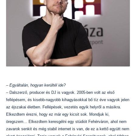
– Egyáltalán, hogyan kerültél ide?
– Dalszerző, producer és DJ is vagyok. 2005-ben volt az első
fellépésem, és kisebb-nagyobb kihagyásokkal bő tíz éve vagyok jelen
az éjszakai életben. Fellépések, vezetés egyik helyről a másikra.
Elkezdtem érezni, hogy ez már egy kicsit sok. Mondjuk ki,
öregszem… Elkezdtem keresgélni egy stúdiót Fehérváron, ahol nem
zavarok senkit és még stabil internet is van, de ez a kettő együtt nem