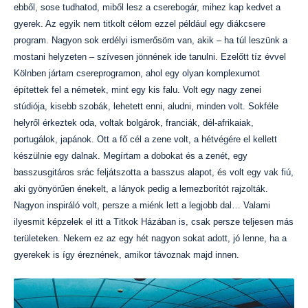
ebből, sose tudhatod, miből lesz a cserebogár, mihez kap kedvet a
gyerek. Az egyik nem titkolt célom ezzel például egy diákcsere
program. Nagyon sok erdélyi ismerősöm van, akik – ha túl leszünk a
mostani helyzeten – szívesen jönnének ide tanulni. Ezelőtt tíz évvel
Kölnben jártam csereprogramon, ahol egy olyan komplexumot
építettek fel a németek, mint egy kis falu. Volt egy nagy zenei
stúdiója, kisebb szobák, lehetett enni, aludni, minden volt. Sokféle
helyről érkeztek oda, voltak bolgárok, franciák, dél-afrikaiak,
portugálok, japánok. Ott a fő cél a zene volt, a hétvégére el kellett
készülnie egy dalnak. Megírtam a dobokat és a zenét, egy
basszusgitáros srác feljátszotta a basszus alapot, és volt egy vak fiú,
aki gyönyörűen énekelt, a lányok pedig a lemezborítót rajzolták.
Nagyon inspiráló volt, persze a miénk lett a legjobb dal… Valami
ilyesmit képzelek el itt a Titkok Házában is, csak persze teljesen más
területeken. Nekem ez az egy hét nagyon sokat adott, jó lenne, ha a
gyerekek is így éreznének, amikor távoznak majd innen.