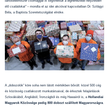
tartósélelmiszer csomaggal is segíthettük a legnehezebb helyzetben
élő családokat”
– mondta el az idei akcióval kapcsolatban Dr. Szilágyi
Béla, a Baptista Szeretetszolgálat elnöke.
A „dobozolók” köre soha nem látott mértékben bővült: közel 500 cég
és közösség csatlakozott munkatársaival, de érkeztek felajánlások
Szlovákiából, Angliából, Írországból és még Hawaiiról is, a
Hollandiai
Magyarok Közössége pedig 800 dobozt szállított Magyarországra
.