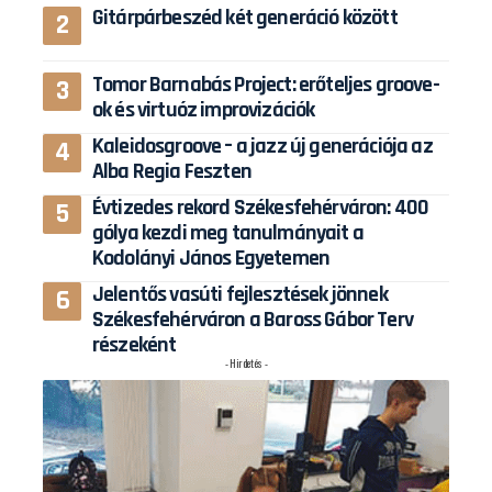
Gitárpárbeszéd két generáció között
Tomor Barnabás Project: erőteljes groove-
ok és virtuóz improvizációk
Kaleidosgroove – a jazz új generációja az
Alba Regia Feszten
Évtizedes rekord Székesfehérváron: 400
gólya kezdi meg tanulmányait a
Kodolányi János Egyetemen
Jelentős vasúti fejlesztések jönnek
Székesfehérváron a Baross Gábor Terv
részeként
- Hirdetés -