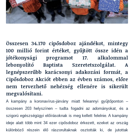
Összesen 34.170 cipősdoboz ajándékot, mintegy
100 millió forint értéket, gyűjtött össze idén a
jótékonysági programot 17. alkalommal
lebonyolító Baptista Szeretetszolgálat. A
legnépszerűbb karácsonyi adakozási formát, a
Cipősdoboz Akciót ebben az évben számos, előre
nem tervezhető nehézség ellenére is sikerült
megvalósítani.
A kampány a koronavírus-járvány miatt feleannyi gyűjtőponton –
összesen 203 helyszínen – tudta fogadni az adományokat, és a
szigorú egészségügyi előírásoknak is meg kellett felelnie. A kampány
ideje alatt több mint 34 ezer cipősdoboz érkezett, ezeket az ország
különböző részein élő rászorultaknak osztották ki, de jutottak