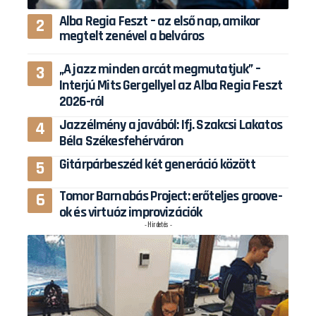
Alba Regia Feszt – az első nap, amikor
megtelt zenével a belváros
„A jazz minden arcát megmutatjuk” –
Interjú Mits Gergellyel az Alba Regia Feszt
2026-ról
Jazzélmény a javából: Ifj. Szakcsi Lakatos
Béla Székesfehérváron
Gitárpárbeszéd két generáció között
Tomor Barnabás Project: erőteljes groove-
ok és virtuóz improvizációk
- Hirdetés -