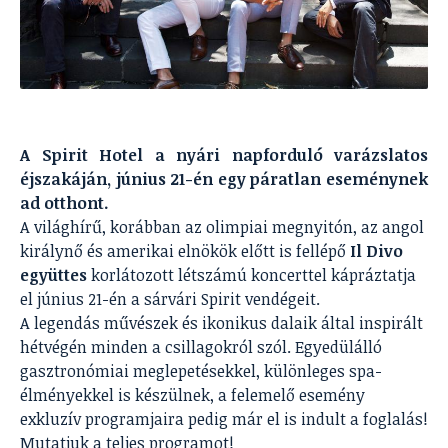
A Spirit Hotel a nyári napforduló varázslatos
éjszakáján, június 21-én egy páratlan eseménynek
ad otthont.
A világhírű, korábban az olimpiai megnyitón, az angol
királynő és amerikai elnökök előtt is fellépő
Il Divo
együttes
korlátozott létszámú koncerttel kápráztatja
el június 21-én a sárvári Spirit vendégeit.
A legendás művészek és ikonikus dalaik által inspirált
hétvégén minden a csillagokról szól. Egyedülálló
gasztronómiai meglepetésekkel, különleges spa-
élményekkel is készülnek, a felemelő esemény
exkluzív programjaira pedig már el is indult a foglalás!
Mutatjuk a teljes programot!