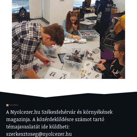
A Nyolcezer.hu Székesfehérvár és környékének
magazinja. A közérdeklődésre számot tartó
témajavaslatát ide küldheti:
szerkesztoseg@nyolcezer.hu