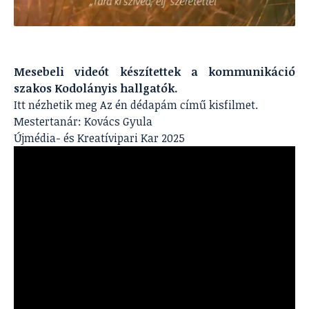
Mesebeli videót készítettek a kommunikáció
szakos Kodolányis hallgatók.
Itt nézhetik meg Az én dédapám című kisfilmet.
Mestertanár: Kovács Gyula
Újmédia- és Kreatívipari Kar 2025