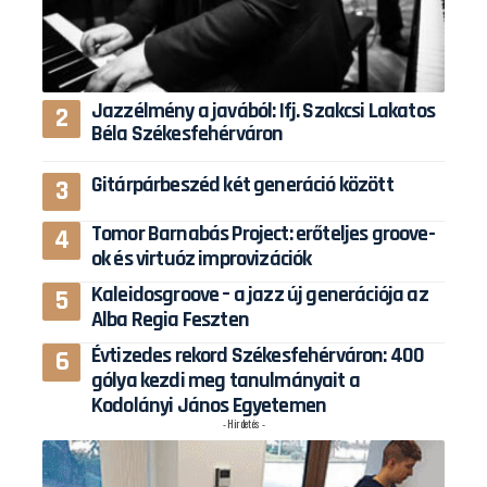
Jazzélmény a javából: Ifj. Szakcsi Lakatos
Béla Székesfehérváron
Gitárpárbeszéd két generáció között
Tomor Barnabás Project: erőteljes groove-
ok és virtuóz improvizációk
Kaleidosgroove – a jazz új generációja az
Alba Regia Feszten
Évtizedes rekord Székesfehérváron: 400
gólya kezdi meg tanulmányait a
Kodolányi János Egyetemen
- Hirdetés -