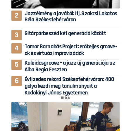
Jazzélmény a javából: Ifj. Szakcsi Lakatos
Béla Székesfehérváron
Gitárpárbeszéd két generáció között
Tomor Barnabás Project: erőteljes groove-
ok és virtuóz improvizációk
Kaleidosgroove – a jazz új generációja az
Alba Regia Feszten
Évtizedes rekord Székesfehérváron: 400
gólya kezdi meg tanulmányait a
Kodolányi János Egyetemen
- Hirdetés -