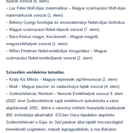
díjasok sorozat (6. elem)
– Lax Péter Wolf-díjas matematikus – Magyar származású Wolf-díjas
matematikusok sorozat (1. elem)
– Békésy György fiziológiai és orvostudományi Nobel-díjas biofizikus
– Magyar származású Nobel-díjasok sorozat (7. elem)
– Bács-Kiskun megye, Kecskemét – Magyar megyék,
megyeszékhelyek sorozat (1. elem)
– Milton Friedman Nobel-emlékdíjas közgazdász – Magyar
származású Nobel-emlékdíjasok sorozat (2. elem)
Színesfém emlékérme tematika:
– Király Kis Miklós – Magyar népmesék rajzfilmsorozat (2. elem)
– Mudi – Magyar pásztor- és vadászkutya fajták sorozat (4. elem)
– Székesfehérvár, Romkert – Nemzeti Emlékhelyek sorozat 9. elem
(2022. évet Székesfehérvár saját emlékévvé nyilvánította a város
alapításának 1050., illetve a városhoz köthető Aranybulla kiadásának
800. évfordulója alkalmából. 972-ben Géza fejedelem alapította
Székesfehérvárt a Gaja- és Séd patakok által táplált mocsárvilágból
kiemelkedő szigeteken, melyek legnagyobbikán, a mai Belváros