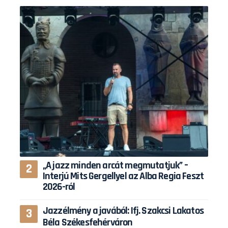
„A jazz minden arcát megmutatjuk” –
Interjú Mits Gergellyel az Alba Regia Feszt
2026-ról
Jazzélmény a javából: Ifj. Szakcsi Lakatos
Béla Székesfehérváron