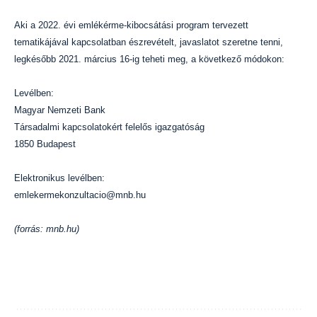
Aki a 2022. évi emlékérme-kibocsátási program tervezett
tematikájával kapcsolatban észrevételt, javaslatot szeretne tenni,
legkésőbb 2021. március 16-ig teheti meg, a következő módokon:
Levélben:
Magyar Nemzeti Bank
Társadalmi kapcsolatokért felelős igazgatóság
1850 Budapest
Elektronikus levélben:
emlekermekonzultacio@mnb.hu
(forrás: mnb.hu)