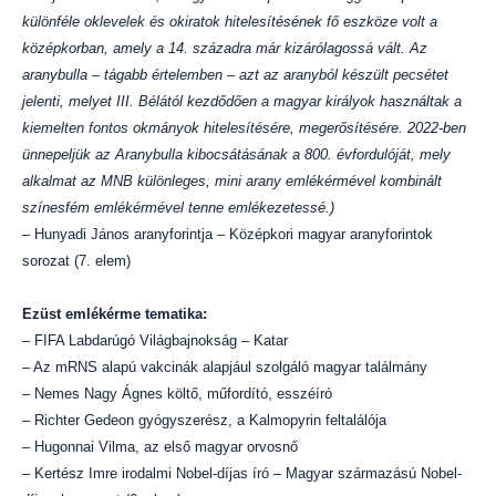
különféle oklevelek és okiratok hitelesítésének fő eszköze volt a
középkorban, amely a 14. századra már kizárólagossá vált. Az
aranybulla – tágabb értelemben – azt az aranyból készült pecsétet
jelenti, melyet III. Bélától kezdődően a magyar királyok használtak a
kiemelten fontos okmányok hitelesítésére, megerősítésére. 2022-ben
ünnepeljük az Aranybulla kibocsátásának a 800. évfordulóját, mely
alkalmat az MNB különleges, mini arany emlékérmével kombinált
színesfém emlékérmével tenne emlékezetessé.)
– Hunyadi János aranyforintja – Középkori magyar aranyforintok
sorozat (7. elem)
Ezüst emlékérme tematika:
– FIFA Labdarúgó Világbajnokság – Katar
– Az mRNS alapú vakcinák alapjául szolgáló magyar találmány
– Nemes Nagy Ágnes költő, műfordító, esszéíró
– Richter Gedeon gyógyszerész, a Kalmopyrin feltalálója
– Hugonnai Vilma, az első magyar orvosnő
– Kertész Imre irodalmi Nobel-díjas író – Magyar származású Nobel-