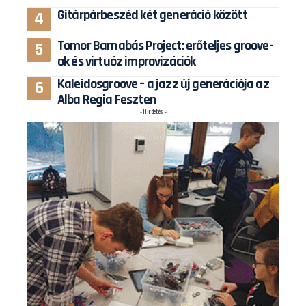
Gitárpárbeszéd két generáció között
Tomor Barnabás Project: erőteljes groove-
ok és virtuóz improvizációk
Kaleidosgroove – a jazz új generációja az
Alba Regia Feszten
- Hirdetés -