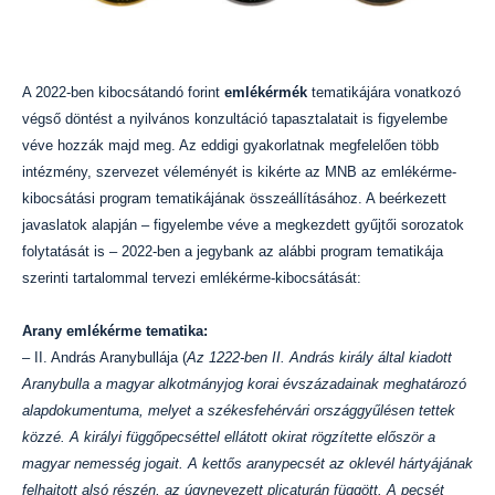
A 2022-ben kibocsátandó forint
emlékérmék
tematikájára vonatkozó
végső döntést a nyilvános konzultáció tapasztalatait is figyelembe
véve hozzák majd meg. Az eddigi gyakorlatnak megfelelően több
intézmény, szervezet véleményét is kikérte az MNB az emlékérme-
kibocsátási program tematikájának összeállításához. A beérkezett
javaslatok alapján – figyelembe véve a megkezdett gyűjtői sorozatok
folytatását is – 2022-ben a jegybank az alábbi program tematikája
szerinti tartalommal tervezi emlékérme-kibocsátását:
Arany emlékérme tematika:
– II. András Aranybullája (
Az 1222-ben II. András király által kiadott
Aranybulla a magyar alkotmányjog korai évszázadainak meghatározó
alapdokumentuma, melyet a székesfehérvári országgyűlésen tettek
közzé. A királyi függőpecséttel ellátott okirat rögzítette először a
magyar nemesség jogait. A kettős aranypecsét az oklevél hártyájának
felhajtott alsó részén, az úgynevezett plicaturán függött. A pecsét