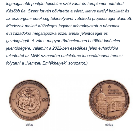
legmagasabb pontján fejedelmi székvárat és templomot építtetett.
Később fia, Szent István bővíttette a várat, illetve királyi bazilikát és
az esztergomi érsekség tekintélyével vetekedő prépostságot alapított.
Mindezek mellett különleges jogokat adományozott a városnak,
évszázadokra megalapozva ezzel annak jelentőségét és
gazdagságát. A város magyar történelemben betöltött kivételes
jelentőségére, valamint a 2022-ben esedékes jeles évfordulóra
tekintettel az MNB színesfém emlékérme kibocsátásával tervezi
folytatni a „Nemzeti Emlékhelyek” sorozatot.)