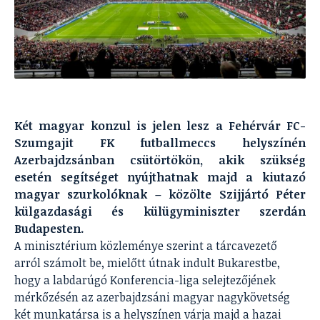
Két magyar konzul is jelen lesz a Fehérvár FC-
Szumgajit FK futballmeccs helyszínén
Azerbajdzsánban csütörtökön, akik szükség
esetén segítséget nyújthatnak majd a kiutazó
magyar szurkolóknak – közölte Szijjártó Péter
külgazdasági és külügyminiszter szerdán
Budapesten.
A minisztérium közleménye szerint a tárcavezető
arról számolt be, mielőtt útnak indult Bukarestbe,
hogy a labdarúgó Konferencia-liga selejtezőjének
mérkőzésén az azerbajdzsáni magyar nagykövetség
két munkatársa is a helyszínen várja majd a hazai