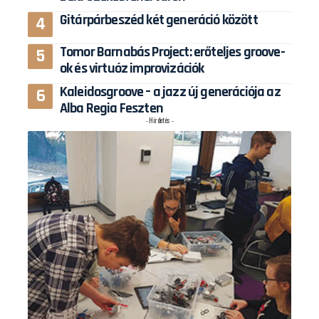
Gitárpárbeszéd két generáció között
Tomor Barnabás Project: erőteljes groove-
ok és virtuóz improvizációk
Kaleidosgroove – a jazz új generációja az
Alba Regia Feszten
- Hirdetés -