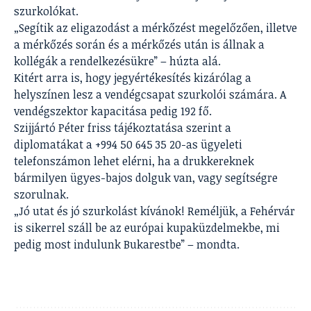
szurkolókat.
„Segítik az eligazodást a mérkőzést megelőzően, illetve
a mérkőzés során és a mérkőzés után is állnak a
kollégák a rendelkezésükre” – húzta alá.
Kitért arra is, hogy jegyértékesítés kizárólag a
helyszínen lesz a vendégcsapat szurkolói számára. A
vendégszektor kapacitása pedig 192 fő.
Szijjártó Péter friss tájékoztatása szerint a
diplomatákat a +994 50 645 35 20-as ügyeleti
telefonszámon lehet elérni, ha a drukkereknek
bármilyen ügyes-bajos dolguk van, vagy segítségre
szorulnak.
„Jó utat és jó szurkolást kívánok! Reméljük, a Fehérvár
is sikerrel száll be az európai kupaküzdelmekbe, mi
pedig most indulunk Bukarestbe” – mondta.