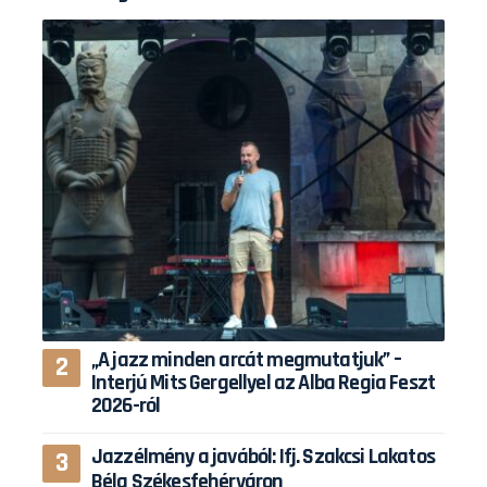
„A jazz minden arcát megmutatjuk” –
Interjú Mits Gergellyel az Alba Regia Feszt
2026-ról
Jazzélmény a javából: Ifj. Szakcsi Lakatos
Béla Székesfehérváron