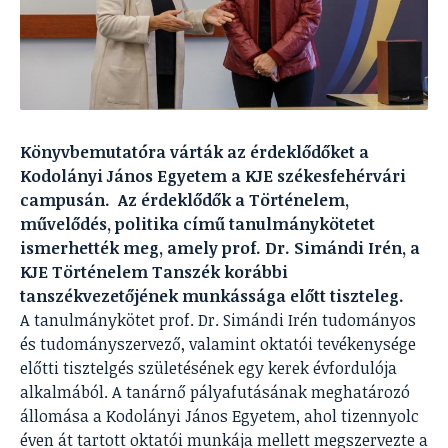
Könyvbemutatóra várták az érdeklődőket a
Kodolányi János Egyetem a KJE székesfehérvári
campusán. Az érdeklődők a Történelem,
művelődés, politika című tanulmánykötetet
ismerhették meg, amely prof. Dr. Simándi Irén, a
KJE Történelem Tanszék korábbi
tanszékvezetőjének munkássága előtt tiszteleg.
A tanulmánykötet prof. Dr. Simándi Irén tudományos
és tudományszervező, valamint oktatói tevékenysége
előtti tisztelgés születésének egy kerek évfordulója
alkalmából. A tanárnő pályafutásának meghatározó
állomása a Kodolányi János Egyetem, ahol tizennyolc
éven át tartott oktatói munkája mellett megszervezte a