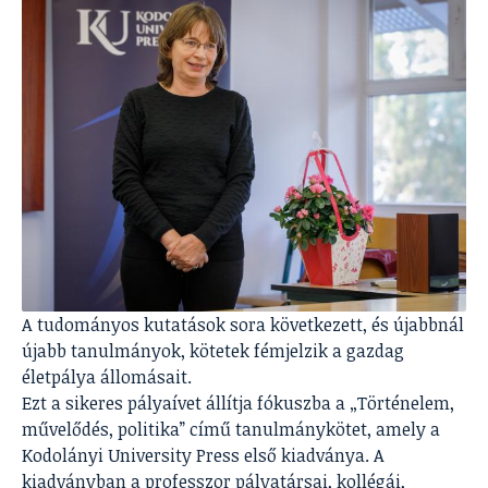
A tudományos kutatások sora következett, és újabbnál
újabb tanulmányok, kötetek fémjelzik a gazdag
életpálya állomásait.
Ezt a sikeres pályaívet állítja fókuszba a „Történelem,
művelődés, politika” című tanulmánykötet, amely a
Kodolányi University Press első kiadványa. A
kiadványban a professzor pályatársai, kollégái,