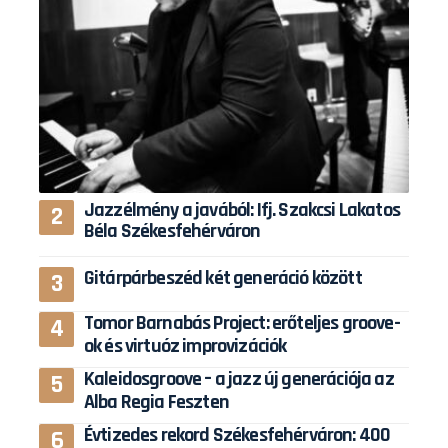
Jazzélmény a javából: Ifj. Szakcsi Lakatos
Béla Székesfehérváron
Gitárpárbeszéd két generáció között
Tomor Barnabás Project: erőteljes groove-
ok és virtuóz improvizációk
Kaleidosgroove – a jazz új generációja az
Alba Regia Feszten
Évtizedes rekord Székesfehérváron: 400