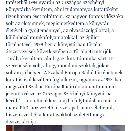
Intézetből 1994 nyarán az Országos Széchényi
Könyvtárba kerültem, ahol tudományos kutatóként
tizenhárom évet töltöttem. Ez nagyon fontos időszaka
volt az életemnek, megismerkedtem a könyvtár
életével, a gyűjteménnyel, az olvasószolgálattal, a
különböző munkafolyamatokkal, az épület
történetével. 1999-ben a könyvtárban történt
átszervezések következtében a Történeti Interjúk
Tárába kerültem, ahol igazi kutatómunka várt. Itt
szerencsém volt, ahogy mondani szokták, jókor
voltam jó helyen. A Szabad Európa Rádió történetének
kutatásával kezdtem foglalkozni, ugyanis az 1993-ban
megszűnt Szabad Európa Rádió dokumentumainak
jelentős része az Országos Széchényi Könyvtárba
került” – mondta akkor, majd a folytatásban már a
már a PhD-hoz vezető út szerepel, nem véletlenül,
hiszen ezekből a kutatásokból született meg a
disszertációja.