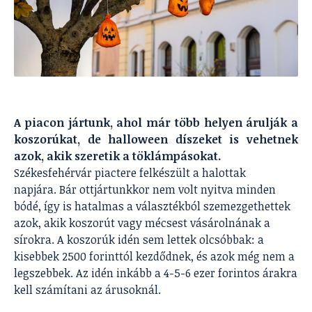
A piacon jártunk, ahol már több helyen árulják a
koszorúkat, de halloween díszeket is vehetnek
azok, akik szeretik a töklámpásokat.
Székesfehérvár piactere felkészült a halottak
napjára.
Bár ottjártunkkor nem volt nyitva minden
bódé, így is hatalmas a választékból szemezgethettek
azok, akik koszorút vagy mécsest vásárolnának a
sírokra.
A koszorúk idén sem lettek olcsóbbak: a
kisebbek 2500 forinttól kezdődnek, és azok még nem a
legszebbek. Az idén inkább a 4-5-6 ezer forintos árakra
kell számítani az árusoknál.