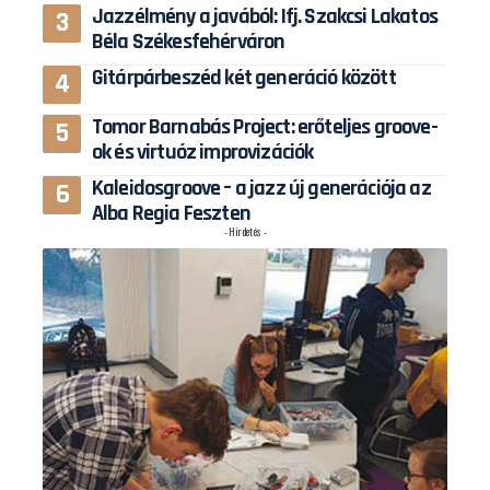
Jazzélmény a javából: Ifj. Szakcsi Lakatos
Béla Székesfehérváron
Gitárpárbeszéd két generáció között
Tomor Barnabás Project: erőteljes groove-
ok és virtuóz improvizációk
Kaleidosgroove – a jazz új generációja az
Alba Regia Feszten
- Hirdetés -