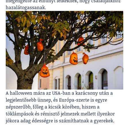
megengedte az elhunyt lelkeknek, hogy családjaikhoz
hazalátogassanak.
A halloween mára az USA-ban a karácsony után a
legjelentősebb ünnep, és Európa-szerte is egyre
népszerűbb, főleg a kicsik körében, hiszen a
töklámpások és rémisztő jelmezek mellett ilyenkor
jókora adag édességre is számíthatnak a gyerekek.