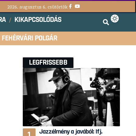
2026. augusztus 6. csütörtök
RA
KIKAPCSOLÓDÁS
FEHÉRVÁRI POLGÁR
LEGFRISSEBB
Jazzélmény a javából: Ifj.