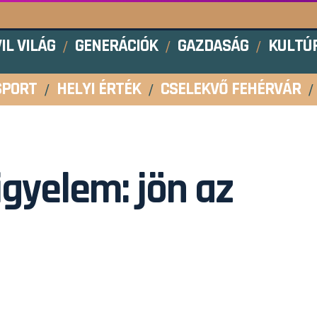
VIL VILÁG
GENERÁCIÓK
GAZDASÁG
KULTÚ
SPORT
HELYI ÉRTÉK
CSELEKVŐ FEHÉRVÁR
igyelem: jön az