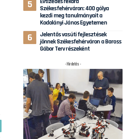
Évtizedes rekord
Székesfehérváron: 400 gólya
kezdi meg tanulmányait a
Kodolányi János Egyetemen
Jelentős vasúti fejlesztések
jönnek Székesfehérváron a Baross
Gábor Terv részeként
- Hirdetés -