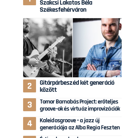
Szakcsi Lakatos Béla
Székesfehérváron
Gitárpárbeszéd két generáció
között
Tomor Barnabás Project: erőteljes
groove-ok és virtuóz improvizációk
Kaleidosgroove – a jazz új
generációja az Alba Regia Feszten