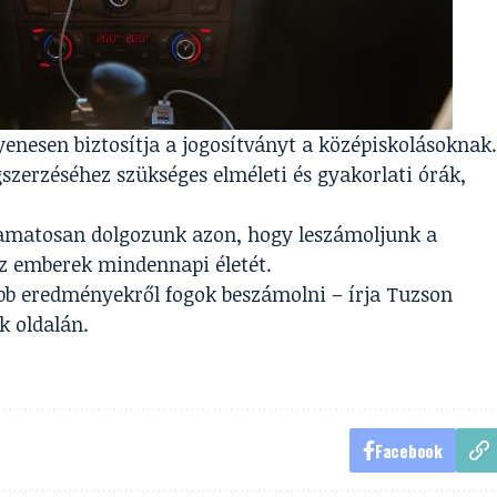
yenesen biztosítja a jogosítványt a középiskolásoknak.
szerzéséhez szükséges elméleti és gyakorlati órák,
yamatosan dolgozunk azon, hogy leszámoljunk a
 az emberek mindennapi életét.
b eredményekről fogok beszámolni – írja Tuzson
k oldalán.
Facebook