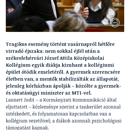
Tragikus esemény történt vasárnapról hétfőre
virradó éjszaka: nem sokkal éjfél után a
székesfehérvári József Attila Középiskolai
Kollégium egyik diákja kizuhant a kollégiumi
épület ötödik emeletéről. A gyermek szerencsére
életben van, a mentők stabilizálták az állapotát,
jelenleg kórházban ápolják – közölte a gyermek-
és oktatásügyi miniszter az MTI-vel.
Lannert Judit – a Kormányzati Kommunikáció által
eljuttatott – közleménye szerint a tankerület azonnal
intézkedett, és folyamatosan kapcsolatban van a
kollégium vezetőivel; a diákok azonnali pszichológusi
támogatást kapnak.