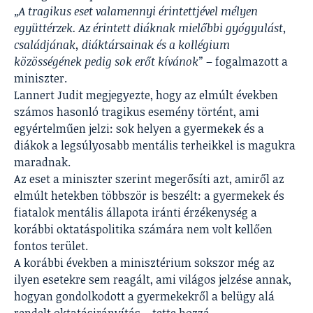
„A tragikus eset valamennyi érintettjével mélyen
együttérzek. Az érintett diáknak mielőbbi gyógyulást,
családjának, diáktársainak és a kollégium
közösségének pedig sok erőt kívánok”
– fogalmazott a
miniszter.
Lannert Judit megjegyezte, hogy az elmúlt években
számos hasonló tragikus esemény történt, ami
egyértelműen jelzi: sok helyen a gyermekek és a
diákok a legsúlyosabb mentális terheikkel is magukra
maradnak.
Az eset a miniszter szerint megerősíti azt, amiről az
elmúlt hetekben többször is beszélt: a gyermekek és
fiatalok mentális állapota iránti érzékenység a
korábbi oktatáspolitika számára nem volt kellően
fontos terület.
A korábbi években a minisztérium sokszor még az
ilyen esetekre sem reagált, ami világos jelzése annak,
hogyan gondolkodott a gyermekekről a belügy alá