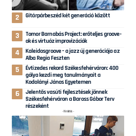
Gitárpárbeszéd két generáció között
Tomor Barnabás Project: erőteljes groove-
ok és virtuóz improvizációk
Kaleidosgroove – a jazz új generációja az
Alba Regia Feszten
Évtizedes rekord Székesfehérváron: 400
gólya kezdi meg tanulmányait a
Kodolányi János Egyetemen
Jelentős vasúti fejlesztések jönnek
Székesfehérváron a Baross Gábor Terv
részeként
- Hirdetés -