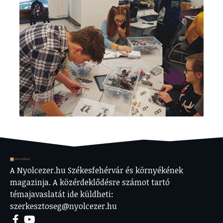
A Nyolcezer.hu Székesfehérvár és környékének
magazinja. A közérdeklődésre számot tartó
témajavaslatát ide küldheti:
szerkesztoseg@nyolcezer.hu