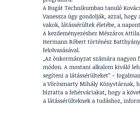
A Bugát Technikumban tanuló Kovács
Vanessza úgy gondolják, azzal, hogy 
vakok, látássérültek életébe, a napo
A kezdeményezéshez Mészáros Attila, 
Hermann Róbert történész Batthyány 
felolvasásával.
„Az önkormányzat számára nagyon fon
módon. A mostani alkalom kiváló lehe
segíteni a látássérülteket” – fogalm
a Vörösmarty Mihály Könyvtárnak, ho
bíztatta a fehérváriakat, hogy a köv
a látássérülteknek a tudáshoz, infor