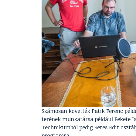
Számosan követték Patik Ferenc példá
terének munkatársa például Fekete Ist
Technikumból pedig Seres Edit osztál
programra.