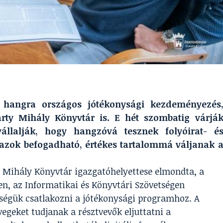
ól hangra országos jótékonysági kezdeményezés
rty Mihály Könyvtár is. E hét szombatig várjá
vállalják, hogy hangzóvá tesznek folyóirat- é
y azok befogadható, értékes tartalommá váljanak 
Mihály Könyvtár igazgatóhelyettese elmondta, a
n, az Informatikai és Könyvtári Szövetségen
őségük csatlakozni a jótékonysági programhoz. A
egeket tudjanak a résztvevők eljuttatni a