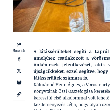
Megosztás
A látássérülteket segíti a Lapr
amelyhez csatlakozott a Vörösma
önkéntesek jelentkezését, akik 
újságcikkeket, ezzel segítve, hog
látássérültek számára is.
Kálmánné Heim Ágnes, a Vörösmarty 
Könyvtárak Őszi Összefogása keretébe
keresztül első alkalommal volt lehet
kezdeményezés célja, hogy olyan szöv