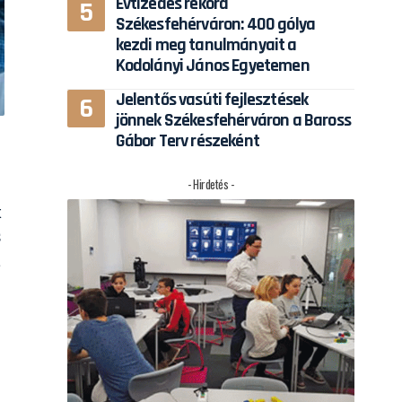
Évtizedes rekord
Székesfehérváron: 400 gólya
kezdi meg tanulmányait a
Kodolányi János Egyetemen
Jelentős vasúti fejlesztések
jönnek Székesfehérváron a Baross
Gábor Terv részeként
- Hirdetés -
,
k
s
a