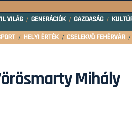
VIL VILÁG
GENERÁCIÓK
GAZDASÁG
KULTÚ
SPORT
HELYI ÉRTÉK
CSELEKVŐ FEHÉRVÁR
Vörösmarty Mihály