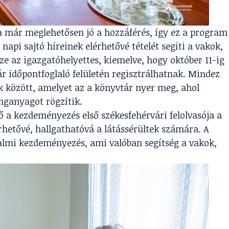
már meglehetősen jó a hozzáférés, így ez a program
 napi sajtó híreinek elérhetővé tételét segíti a vakok,
ze az igazgatóhelyettes, kiemelve, hogy október 11-ig
ár időpontfoglaló felületén regisztrálhatnak. Mindez
ák között, amelyet az a könyvtár nyer meg, ahol
nganyagot rögzítik.
 a kezdeményezés első székesfehérvári felolvasója a
érhetővé, hallgathatóvá a látássérültek számára. A
dalmi kezdeményezés, ami valóban segítség a vakok,