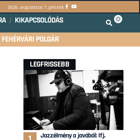
2026. augusztus 7. péntek
RA
KIKAPCSOLÓDÁS
FEHÉRVÁRI POLGÁR
LEGFRISSEBB
Jazzélmény a javából: Ifj.