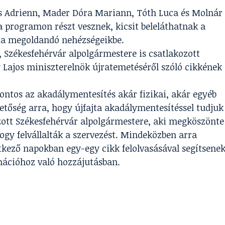
 Adrienn, Mader Dóra Mariann, Tóth Luca és Molnár
a programon részt vesznek, kicsit beleláthatnak a
nta megoldandó nehézségeikbe.
Székesfehérvár alpolgármestere is csatlakozott
Lajos miniszterelnök újratemetéséről szóló cikkének
tos az akadálymentesítés akár fizikai, akár egyéb
tőség arra, hogy újfajta akadálymentesítéssel tudjuk
azott Székesfehérvár alpolgármestere, aki megköszönte
gy felvállalták a szervezést. Mindeközben arra
etkező napokban egy-egy cikk felolvasásával segítsene
mációhoz való hozzájutásban.