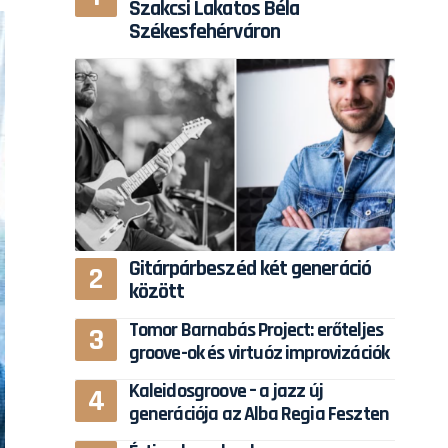
Szakcsi Lakatos Béla
Székesfehérváron
Gitárpárbeszéd két generáció
között
Tomor Barnabás Project: erőteljes
groove-ok és virtuóz improvizációk
Kaleidosgroove – a jazz új
generációja az Alba Regia Feszten