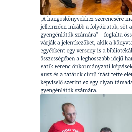
„A hangoskönyvekhez szerencsére ma 
jellemzően inkább a folyóiratok, sőt a
gyengénlátók számára” – foglalta öss
várják a jelentkezőket, akik a könyvt
egyébként egy verseny is a biblioték
összességében a leghosszabb idejű ha
Patik Ferenc önkormányzati képviselő
Rusz és a tatárok című írást tette el
képviselő szerint ez egy olyan társa
gyengénlátók számára.