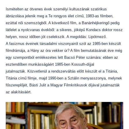
Ismételten az ötvenes évek személyi kultuszának szatirikus
ábrázolása jelenik meg a Te rongyos élet című, 1983-as filmben,
ezúttal női szemszögből. A következő film, a Banánhéjkeringő pedig
látlelet a nyolcvanas évekből: a sikeres, jóképű Kondacs doktor rossz
helyen, rossz időben jót cselekszik. A megoldás: Lipótmező.
A fasizmus éveinek társadalmi viszonyairól szól az 1985-ben készült
filmdrámája, a Hány az óra vekker úr? A film bemutatásának éve még
egy szempontból emlékezetes lett Bacsó Péter számára: ebben az
esztendőben munkásságáért 1985-ben Kossuth-díjjal
jutalmazták.
Közvetlenül a rendszerváltás előtt készült el a Titánia,
Titánia című filmje, majd 1990-ben a Sztálin menyasszonya, melynek
főszereplőjét, Básti Julit a Magyar Filmkritikusok díjával jutalmazták
az alakításáért.