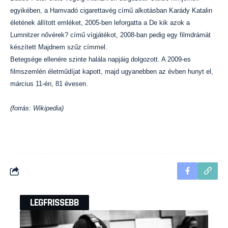
egyikében, a Hamvadó cigarettavég című alkotásban Karády Katalin
életének állított emléket, 2005-ben leforgatta a De kik azok a
Lumnitzer nővérek? című vígjátékot, 2008-ban pedig egy filmdrámát
készített Majdnem szűz címmel.
Betegsége ellenére szinte halála napjáig dolgozott. A 2009-es
filmszemlén életműdíjat kapott, majd ugyanebben az évben hunyt el,
március 11-én, 81 évesen.
(forrás: Wikipedia)
LEGFRISSEBB