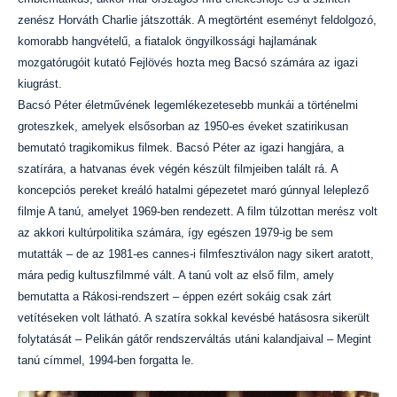
zenész Horváth Charlie játszották. A megtörtént eseményt feldolgozó,
komorabb hangvételű, a fiatalok öngyilkossági hajlamának
mozgatórugóit kutató Fejlövés hozta meg Bacsó számára az igazi
kiugrást.
Bacsó Péter életművének legemlékezetesebb munkái a történelmi
groteszkek, amelyek elsősorban az 1950-es éveket szatirikusan
bemutató tragikomikus filmek. Bacsó Péter az igazi hangjára, a
szatírára, a hatvanas évek végén készült filmjeiben talált rá. A
koncepciós pereket kreáló hatalmi gépezetet maró gúnnyal leleplező
filmje A tanú, amelyet 1969-ben rendezett. A film túlzottan merész volt
az akkori kultúrpolitika számára, így egészen 1979-ig be sem
mutatták – de az 1981-es cannes-i filmfesztiválon nagy sikert aratott,
mára pedig kultuszfilmmé vált. A tanú volt az első film, amely
bemutatta a Rákosi-rendszert – éppen ezért sokáig csak zárt
vetítéseken volt látható. A szatíra sokkal kevésbé hatásosra sikerült
folytatását – Pelikán gátőr rendszerváltás utáni kalandjaival – Megint
tanú címmel, 1994-ben forgatta le.