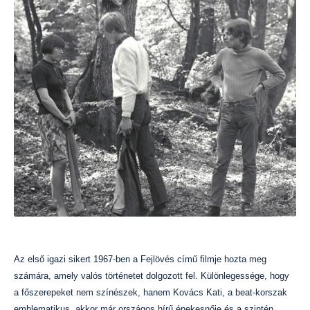
Az első igazi sikert 1967-ben a Fejlövés című filmje hozta meg
számára, amely valós történetet dolgozott fel. Különlegessége, hogy
a főszerepeket nem színészek, hanem Kovács Kati, a beat-korszak
emblematikus, akkor már országos hírű énekesnője és a szintén