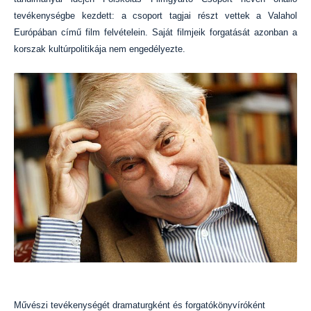
tevékenységbe kezdett: a csoport tagjai részt vettek a Valahol
Európában című film felvételein. Saját filmjeik forgatását azonban a
korszak kultúrpolitikája nem engedélyezte.
Művészi tevékenységét dramaturgként és forgatókönyvíróként