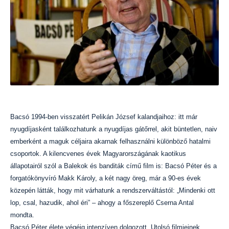
Bacsó 1994-ben visszatért Pelikán József kalandjaihoz: itt már
nyugdíjasként találkozhatunk a nyugdíjas gátőrrel, akit büntetlen, naiv
emberként a maguk céljaira akarnak felhasználni különböző hatalmi
csoportok. A kilencvenes évek Magyarországának kaotikus
állapotairól szól a Balekok és banditák című film is: Bacsó Péter és a
forgatókönyvíró Makk Károly, a két nagy öreg, már a 90-es évek
közepén látták, hogy mit várhatunk a rendszerváltástól: „Mindenki ott
lop, csal, hazudik, ahol éri” – ahogy a főszereplő Cserna Antal
mondta.
Bacsó Péter élete végéig intenzíven dolgozott. Utolsó filmjeinek