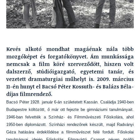
Kevés alkotó mondhat magáénak nála több
mozgóképet és forgatókönyvet. Ám munkássága
nemcsak a film köré szerveződött, hiszen volt
dalszerző, stúdióigazgató, egyetemi tanár, és
vezetett dramaturgiai műhelyt is. 2009. március
11-én hunyt el Bacsó Péter Kossuth- és Balázs Béla-
díjas filmrendező.
Bacsó Péter 1928. január 6-án születetett Kassán. Családja 1940-ben
Budapestre költözött, ő már ott fejezte be gimnáziumi tanulmányait.
1946-ban felvették a Színház- és Filmművészeti Főiskolára, ahol
1950-ben diplomázott. Színházi rendezőnek készült, majd Radványi
Géza hatására érdeklődése a filmművészet felé fordult. Főiskolai
tanulmányai idején Főiskolás Filmgyártó Csoport néven önálló