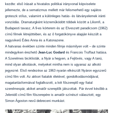
kezdte: első írásait a hivatalos politikai irányvonal képviselete
jellemezte, de a sematizmus mellett már felismerhető egy sajátos
groteszk stílus, valamint a különleges hatás- és látványelemek iránti
vonzódás. Dramaturgként közreműködött többek között a Liliomfi, a
Budapesti tavasz, A 9-es kórterem és az Elveszett paradicsom (1962)
című filmek létrejöttében, és az ő forgatókönyve alapján készült a
nagysikerű Édes Anna és a Katonazene.
A hatvanas években szinte minden filmje másmilyen volt – de szinte
mindegyiken érezhető
Jean-Luc Godard
és Francois Truffaut hatása.
A Szerelmes biciklisták, a Nyár a hegyen, a Fejlövés, vagy A tanú,
mind olyan alkotások, melyeket mintha nem is ugyanaz az alkotó
jegyezné. Első rendezése az 1963 nyarán elkészült Nyáron egyszerű
című film volt. Az akkori fiatalok életével, gondolkodásmódjával,
magatartásformáival foglalkozott, a két főszereplő egy fiatal
szerelmespár, akiket amatőr szereplők játszottak. Pár évvel később a
Jelenidő című film főszerepére is amatőr színészt választott, egy
Simon Ágoston nevű debreceni munkást.