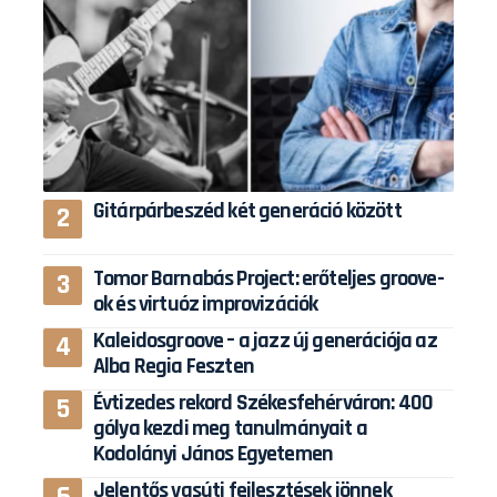
Gitárpárbeszéd két generáció között
Tomor Barnabás Project: erőteljes groove-
ok és virtuóz improvizációk
Kaleidosgroove – a jazz új generációja az
Alba Regia Feszten
Évtizedes rekord Székesfehérváron: 400
gólya kezdi meg tanulmányait a
Kodolányi János Egyetemen
Jelentős vasúti fejlesztések jönnek