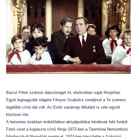
Bacsó Péter számos dalszöveget írt, elsősorban saját filmjeihez.
Egyik legnagyobb slágere Fényes Szabolcs zenéjével a Te szeress
legalább című dal volt. Az Esős vasárnap délutánt is vele együtt
közösen írta.
A hetvenes években érdeklődése aktuálpolitikai kérdések felé fordult
Forró vizet a kopaszra című filmje 1972-ben a Taorminai Nemzetközi
Filmfesztivál Nagydíját nyerte el. 1974-ben készítette a Szikrázó